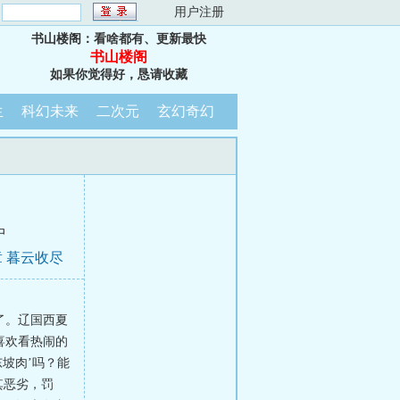
：
用户注册
书山楼阁：看啥都有、更新最快
书山楼阁
如果你觉得好，恳请收藏
生
科幻未来
二次元
玄幻奇幻
中
 暮云收尽
结局）
了。辽国西夏
喜欢看热闹的
坡肉’吗？能
其恶劣，罚