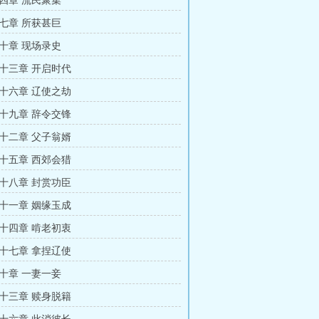
四章 流民聚集
七章 所获甚巨
十章 现场录史
十三章 开启时代
十六章 辽使之劫
十九章 辞令交锋
十二章 父子翁婿
十五章 西郊会猎
十八章 封赏功臣
十一章 姻缘玉成
十四章 啃老初衷
十七章 拿捏辽使
十章 一妻一妾
十三章 赎身脱籍