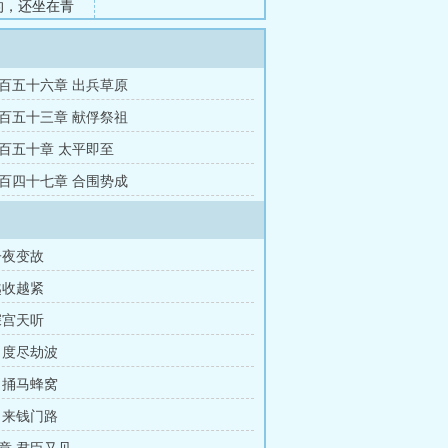
的，还坐在青
，赵孝骞抬头
.
百五十六章 出兵草原
百五十三章 献俘祭祖
百五十章 太平即至
百四十七章 合围势成
子夜变故
越收越紧
深宫天听
 度尽劫波
 捅马蜂窝
 来钱门路