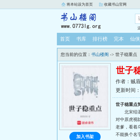
将本站设为首页
收藏书山官网
首页
书库
排行榜
完本
仙侠
您当前的位置：
书山楼阁
-> 世子稳重点
世子
作者：贼
更新时间：202
世子稳重点
北宋绍
对中原虎视
老爹，看着
不能换个名
加入书架