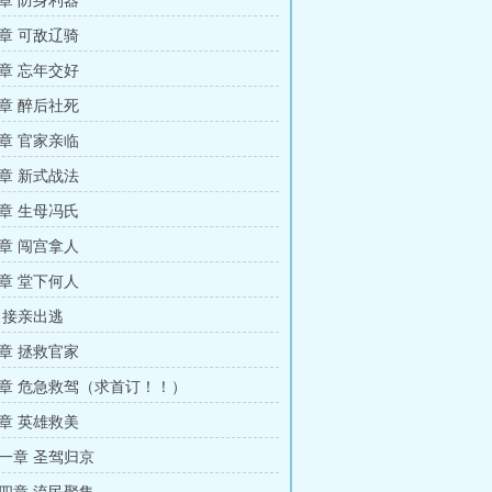
章 防身利器
章 可敌辽骑
章 忘年交好
章 醉后社死
章 官家亲临
章 新式战法
章 生母冯氏
章 闯宫拿人
章 堂下何人
 接亲出逃
章 拯救官家
章 危急救驾（求首订！！）
章 英雄救美
一章 圣驾归京