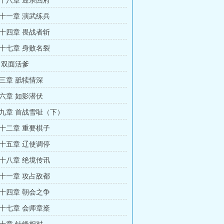
十八章 迎亲回府
十一章 演武练兵
十四章 畏战者斩
十七章 身败名裂
 双面活爹
三章 舐犊情深
六章 如影潜伏
九章 首战雪耻（下）
十二章 重要棋子
十五章 辽使调停
十八章 绝境传讯
十一章 攻占敌都
十四章 朝会之争
十七章 会师章楶