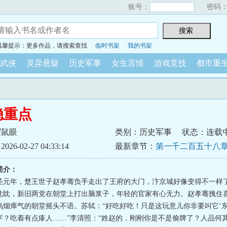
账号：
密码
温馨提示：更多作品，请搜索查找
临时书架
我的书架
武侠
灵异悬疑
历史军事
女生言情
游戏竞技
都市重
稳重点
眉鼠眼
类别：历史军事
状态：连载
6-02-27 04:33:14
最新章节：
第一千二百五十八章
龙袍色，留与青史论得失（大
简介：
圣元年，楚王世子赵孝骞负手走出了王府的大门，汴京城好像变得不一样
眈眈，新旧两党在朝堂上打出脑浆子，年轻的官家有心无力。赵孝骞拽住
乌烟瘴气的朝堂摇头不语。苏轼：“好吃好吃！只是这玩意儿你非要叫它‘东
字？吃着有点瘆人……”李清照：“姓赵的，刚刚你是不是偷牌了？人品何