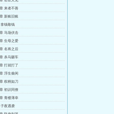
章 君臣又见
章 来者不善
章 新账旧账
 拿钱敬钱
章 马场伏击
章 生母之爱
章 名将之后
章 杀马砸车
章 打就打了
章 浮生偷闲
章 权柄如刀
章 初识同僚
章 青楼薄幸
 子夜遇袭