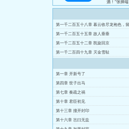
酒！”张择
楼里左拥右
茫然四顾，哎
第一千二百五十八章 暮云收尽龙袍色，
得失（大结局）
第一千二百五十五章 故人垂垂
第一千二百五十二章 凯旋回京
第一千二百四十九章 灭金雪耻
第一章 开新号了
第四章 世子出马
第七章 奏疏之祸
第十章 君臣初见
第十三章 撞开封印
第十六章 岂曰无盐