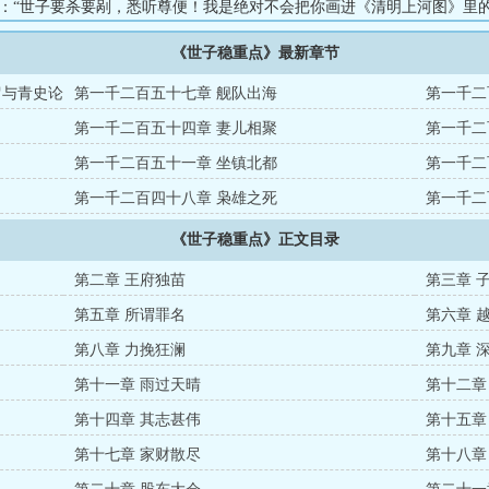
端：“世子要杀要剐，悉听尊便！我是绝对不会把你画进《清明上河图》里
抱，你要不要脸！”完颜阿骨打：“后背凉凉的，谁捅了我一刀？”某年某日
《世子稳重点》最新章节
？所谓的“弱宋”，好像没那么弱呀。可惜的是，官家似乎有点短命……..
留与青史论
第一千二百五十七章 舰队出海
第一千二
第一千二百五十四章 妻儿相聚
第一千二
第一千二百五十一章 坐镇北都
第一千二
第一千二百四十八章 枭雄之死
第一千二
《世子稳重点》正文目录
第二章 王府独苗
第三章 
第五章 所谓罪名
第六章 
第八章 力挽狂澜
第九章 
第十一章 雨过天晴
第十二章
第十四章 其志甚伟
第十五章
第十七章 家财散尽
第十八章