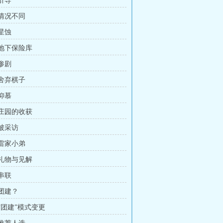
 引导
 情况不同
 星蚀
 地下保险库
 惨剧
 舍弃棋子
 仰慕
 庄园的收获
 被采访
 雷家小弟
 礼物与见解
 串联
 团建？
 “团建”模式变更