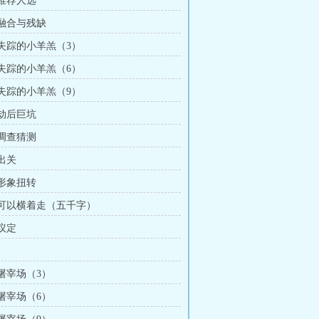
 推荐人选
 融合与残缺
 失踪的小羊羔（3）
 失踪的小羊羔（6）
 失踪的小羊羔（9）
 劫后巨坑
 调查猜测
 出关
 形象扭转
章 可以横着走（五千字）
 议定
 屠宰场（3）
 屠宰场（6）