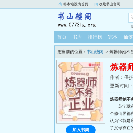
将本站设为首页
收藏书山官网
首页
书库
排行榜
完本
仙侠
您当前的位置：
书山楼阁
-> 炼器师她不
炼器
作者：保
更新时间：202
炼器师她不
苏宁珑
个修仙界都
认为它就是
了父母双亡
加入书架