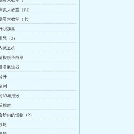
章 幽灵大教堂（一）
章 幽灵大教堂（四）
章 幽灵大教堂（七）
 升职加薪
 诅咒（3）
 内藏玄机
 情报贩子白菜
 暴君航道器
 晋升
 谈判
 封印与摧毁
 反挑衅
 会所内的怪物（2）
 收尾