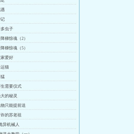
约定
偶遇
印记
好多虫子
 升降梯惊魂（2）
 升降梯惊魂（5）
败家爱好
幸运猫
凶猛
 寄生需要仪式
 强大的秘灵
 礼物只能提前送
 奸诈的苏老祖
 诡异机械人