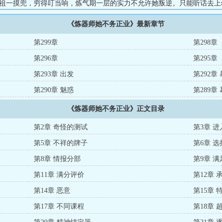
老祖一摸兜，穷得叮当响，炼气期一层的实力不允许她叛逆。只能听话去上
是苏宁珑以为的幼儿园，第一天测试过后。苏宁珑成了人人艳羡的组织成
《炼器师她不务正业》最新章节
“妖王”，作妖能力一流。学校老师：孩子作妖，一定是作业不够。一箩筐
茫然四顾，最后指着自己：所以我是那个作业？（ps：奇幻星际，赛博世
第299章
第298章
第296章
第295章
第293章 出发
第292章
第290章 魅惑
第289章
《炼器师她不务正业》正文目录
第2章 奇怪的测试
第3章 
第5章 不祥的牌子
第6章 
第8章 情报分部
第9章 
第11章 满分评价
第12章 
第14章 恶意
第15章 
第17章 不同课程
第18章