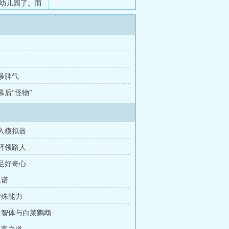
幼儿园了。而
员，也成了最
不行，就来两
界，超自然力
 暴脾气
 幕后“怪物”
进入模拟器
选择领路人
满足好奇心
承诺
特殊能力
 超智体与白菜鹦鹉