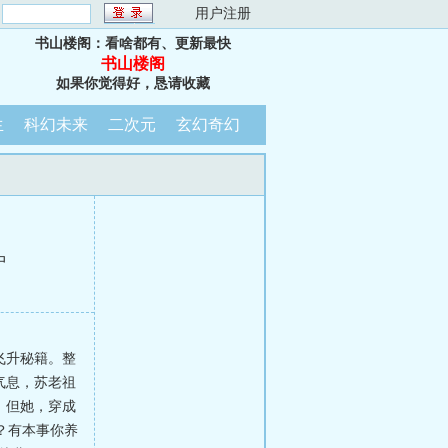
：
用户注册
书山楼阁：看啥都有、更新最快
书山楼阁
如果你觉得好，恳请收藏
生
科幻未来
二次元
玄幻奇幻
中
飞升秘籍。整
气息，苏老祖
。但她，穿成
？有本事你养