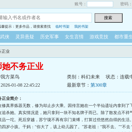
账号：
密码
温馨提示：更多作品，请搜索查找
临时书架
我的书架
武侠
灵异悬疑
历史军事
女生言情
游戏竞技
都市重
务正业
师她不务正业
护我方菜鸟
类别：科幻未来
状态：连载
6-01-08 22:45:22
最新章节：
第300章
务正业简介：
在修真界炼器无数，修为却止步大乘。因传言她在一个半仙遗址内拿到了
在追杀她。真实情况是，她只拿到一块不知名牌子而已。除了散发点不祥
废品一坨。死后穿越，苏宁珑不再有宗门束缚，打算过些悠然自得的生活
的四岁小孩。干妈：“你大了，该上幼儿园了。”苏老祖：“我不去。”“不去