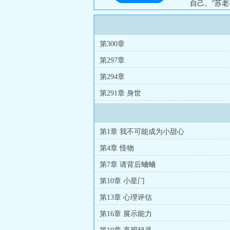
自己。”苏
此幼儿园不
令人头痛的
箩筐！敌人
第300章
量）...
第297章
第294章
第291章 身世
第1章 我不可能成为小甜心
第4章 怪物
第7章 请背后蛐蛐
第10章 小星门
第13章 心理评估
第16章 展示能力