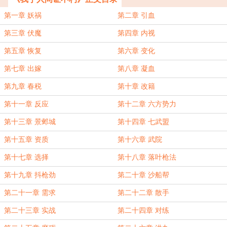
第一章 妖祸
第二章 引血
第三章 伏魔
第四章 内视
第五章 恢复
第六章 变化
第七章 出嫁
第八章 凝血
第九章 春税
第十章 改籍
第十一章 反应
第十二章 六方势力
第十三章 景邺城
第十四章 七武盟
第十五章 资质
第十六章 武院
第十七章 选择
第十八章 落叶枪法
第十九章 抖枪劲
第二十章 沙船帮
第二十一章 需求
第二十二章 散手
第二十三章 实战
第二十四章 对练