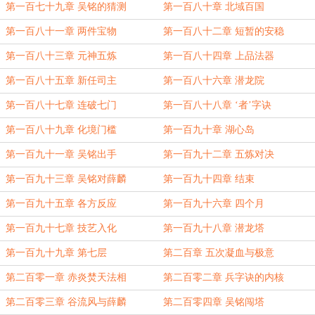
第一百七十九章 吴铭的猜测
第一百八十章 北域百国
第一百八十一章 两件宝物
第一百八十二章 短暂的安稳
第一百八十三章 元神五炼
第一百八十四章 上品法器
第一百八十五章 新任司主
第一百八十六章 潜龙院
第一百八十七章 连破七门
第一百八十八章 ‘者’字诀
第一百八十九章 化境门槛
第一百九十章 湖心岛
第一百九十一章 吴铭出手
第一百九十二章 五炼对决
第一百九十三章 吴铭对薛麟
第一百九十四章 结束
第一百九十五章 各方反应
第一百九十六章 四个月
第一百九十七章 技艺入化
第一百九十八章 潜龙塔
第一百九十九章 第七层
第二百章 五次凝血与极意
第二百零一章 赤炎焚天法相
第二百零二章 兵字诀的内核
第二百零三章 谷流风与薛麟
第二百零四章 吴铭闯塔