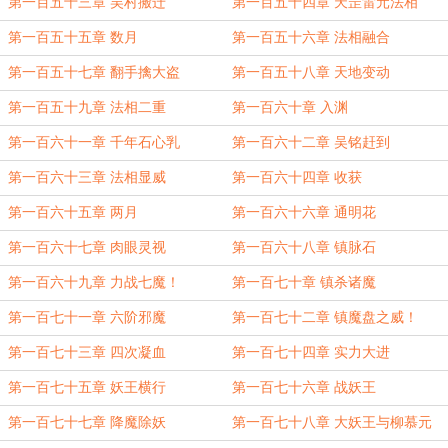
第一百五十三章 吴村搬迁
第一百五十四章 天罡雷元法相
第一百五十五章 数月
第一百五十六章 法相融合
第一百五十七章 翻手擒大盗
第一百五十八章 天地变动
第一百五十九章 法相二重
第一百六十章 入渊
第一百六十一章 千年石心乳
第一百六十二章 吴铭赶到
第一百六十三章 法相显威
第一百六十四章 收获
第一百六十五章 两月
第一百六十六章 通明花
第一百六十七章 肉眼灵视
第一百六十八章 镇脉石
第一百六十九章 力战七魔！
第一百七十章 镇杀诸魔
第一百七十一章 六阶邪魔
第一百七十二章 镇魔盘之威！
第一百七十三章 四次凝血
第一百七十四章 实力大进
第一百七十五章 妖王横行
第一百七十六章 战妖王
第一百七十七章 降魔除妖
第一百七十八章 大妖王与柳慕元