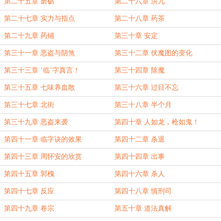
第二十五章 磨砺
第二十六章 洪九
第二十七章 实力与指点
第二十八章 药茶
第二十九章 药铺
第三十章 安定
第三十一章 恶盗与阴煞
第三十二章 伏魔图的变化
第三十三章 ‘临’字真言！
第三十四章 除魔
第三十五章 七味养血散
第三十六章 过目不忘
第三十七章 北街
第三十八章 半个月
第三十九章 恶盗来袭
第四十章 人如龙，枪如鬼！
第四十一章 临字诀的效果
第四十二章 杀退
第四十三章 周怀安的欣赏
第四十四章 出事
第四十五章 郭槐
第四十六章 杀人
第四十七章 反应
第四十八章 慎刑司
第四十九章 卷宗
第五十章 道法真解