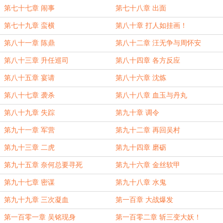
第七十七章 闹事
第七十八章 出面
第七十九章 蛮横
第八十章 打人如挂画！
第八十一章 陈鼎
第八十二章 汪无争与周怀安
第八十三章 升任巡司
第八十四章 各方反应
第八十五章 宴请
第八十六章 沈炼
第八十七章 袭杀
第八十八章 血玉与丹丸
第八十九章 失踪
第九十章 调令
第九十一章 军营
第九十二章 再回吴村
第九十三章 二虎
第九十四章 磨砺
第九十五章 奈何总要寻死
第九十六章 金丝软甲
第九十七章 密谋
第九十八章 水鬼
第九十九章 三次凝血
第一百章 大战爆发
第一百零一章 吴铭现身
第一百零二章 斩三变大妖！