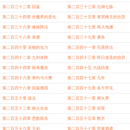
第二百三十二章 回返
第二百三十三章 元神七炼
第二百三十四章 伏魔界的变化
第二百三十五章 青冥峰主的欣赏
第二百三十六章 修炼阵法
第二百三十七章 再入地渊
第二百三十八章 来袭
第二百三十九章 袭杀
第二百四十章 吴铭的实力
第二百四十一章 完美阵法
第二百四十二章 九剑杀阵
第二百四十三章 晖日道圣的惊异
第二百四十四章 斩杀魔皇
第二百四十五 大战结束
第二百四十六章 青钧与大樊
第二百四十七章 九年
第二百四十八章 回返雍国
第二百四十九章 各方拜见
第二百五十章 故去
第二百五十一章 熔火界
第二百五十二章 熔火生命
第二百五十三章 岩怪
第二百五十四章 悉数斩杀
第二百五十五章 数月
第二百五十六章 五剑
第二百五十七章 营寨遇袭