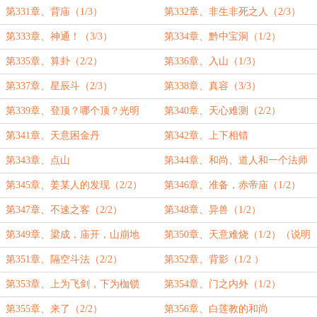
第331章、背庙（1/3）
第332章、非生非死之人（2/3）
第333章、神通！（3/3）
第334章、黔中宝洞（1/2）
第335章、算卦（2/2）
第336章、入山（1/3）
第337章、星辰斗（2/3）
第338章、真容（3/3）
第339章、登顶？哪个顶？光明
第340章、天心难测（2/2）
顶？（1/2）
第341章、天意困金丹
第342章、上下相错
第343章、点山
第344章、和尚、道人和一个法师
（1/2）
第345章、姜某人的发现（2/2）
第346章、准备，赤帝庙（1/2）
第347章、不速之客（2/2）
第348章、异兽（1/2）
第349章、梁成，庙开，山崩地
第350章、天意难烧（1/2）（说明
裂！（2/2）
书性质章节）
第351章、隔空斗法（2/2）
第352章、背影（1/2 ）
第353章、上为飞剑，下为枷锁
第354章、门之内外（1/2）
（2/2）
第355章、来了（2/2）
第356章、白莲教的和尚