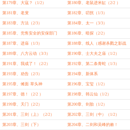
第179章、大寇？（1/2）
第180章、老鼠进米缸（2/2 ）
第181章、老叟
第182章、叨扰（1/3）
第183章、方法（2/3）
第184章、太一（3/3）
第185章、兜售安全的安保部门
第186章、暗探（2/2）
（1/2）
第187章、进庙（1/3）
第188章、线人（感谢杀戮之影战
的盟主，谢谢）
第189章、八方云动（3/3）
第190章、士大夫之庙（1/2）
第191章、我成了！（2/2）
第192章、第二条青蛇（1/3）
第193章、劝告（2/3）
第194章、新体系
第195章、傩面·草头神
第196章、宝玺（1/2）
第197章、德！（2/2 ）
第198章、韩云仙（1/2）
第199章、天门（2/2）
第200章、剑胎（1/2）
第201章、三剑（上）（2/2）
第202章、三剑（中）（1/2）
第203章、三剑（下）
第204章、二剑和吴峰的敕！