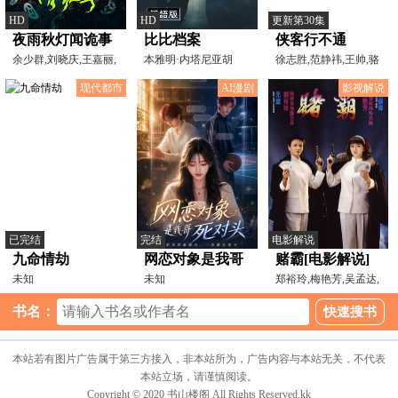
HD
HD
更新第30集
夜雨秋灯闻诡事
比比档案
侠客行不通
余少群,刘晓庆,王嘉丽,
本雅明·内塔尼亚胡
徐志胜,范静祎,王帅,骆
李磊
诗琪,初俊辰,谭晓凡,
现代都市
AI漫剧
影视解说
已完结
完结
电影解说
九命情劫
网恋对象是我哥
赌霸[电影解说]
未知
死对头
未知
郑裕玲,梅艳芳,吴孟达,
周星驰,吴君如,成奎
书名：
本站若有图片广告属于第三方接入，非本站所为，广告内容与本站无关，不代表
本站立场，请谨慎阅读。
Copyright © 2020 书山楼阁 All Rights Reserved.kk