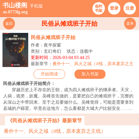
书山楼阁
手机版
临时
登录
注册
书架
m.0773lg.org
民俗从傩戏班子开始
返回
菜单
民俗从傩戏班子开始
作者：夜半探窗
类别：玄幻奇幻
状态：连载中
更新时间：2026-03-04 03:44:25
最新章节：
番外十一、风火之城（if线，原本废弃之主
线）
开始阅读
加入书架
民俗从傩戏班子开始简介：
穿越历史上不存在的王朝，成为四人傩戏班子的继承者。天灾，
人祸，诡类，妖魔。吴峰首先做的，是要把自己的傩戏班子，完整的
从深山之中带回来。至于之后要做什么。吴峰觉得，可能是需要拿到
县城的户籍罢。毕竟在这地方，怎么看都是大城大户比较安全……...
《民俗从傩戏班子开始》最新章节
番外十一、风火之城（if线，原本废弃之主线）