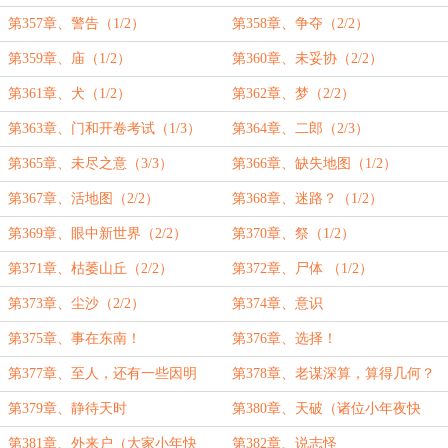
第357章、警告（1/2）
第358章、争夺（2/2）
第359章、庙（1/2）
第360章、未妥协（2/2）
第361章、犬（1/2）
第362章、梦（2/2）
第363章、门和开卷考试（1/3）
第364章、二郎（2/3）
第365章、未尽之意（3/3）
第366章、缺失地图（1/2）
第367章、活地图（2/2）
第368章、迷路？（1/2）
第369章、眼中新世界（2/2）
第370章、祭（1/2）
第371章、枯萎山丘（2/2）
第372章、尸体 （1/2）
第373章、尘沙（2/2）
第374章、意识
第375章、事在东南！
第376章、选择！
第377章、至人，还有一些因明
第378章、老谋深算，算得几何？
学！
第379章、静待天时
第380章、天破（诸位小年夜快
乐）
第381章、外来户（大家小年快
第382章、说志怪