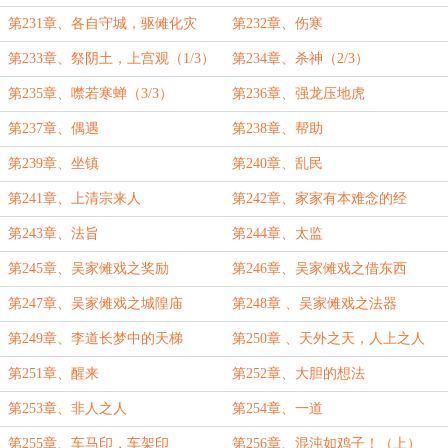
（1/3）
第231章、各自守城，驱傩化灾
第232章、伤寒
（3/3）
第233章、祭阴土，上宫观（1/3）
第234章、杀神（2/3）
第235章、噤若寒蝉（3/3）
第236章、强龙压地虎
第237章、偶遇
第238章、帮助
第239章、坐镇
第240章、乱民
第241章、上清宗来人
第242章、家家有本难念的经
第243章、法旨
第244章、太监
第245章、吴家傩戏之奖励
第246章、吴家傩戏之借东西
第247章、吴家傩戏之城隍庙
第248章 、吴家傩戏之法器
第249章、李道长梦中的天梯
第250章 、天外之天，人上之人
第251章、醒来
第252章、大胆的想法
第253章、非人之人
第254章、一道
第255章、车马印，车架印
第256章、混沌如鸡子！（上）