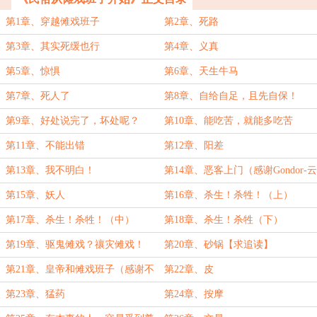
第1章、穿越傩戏班子
第2章、死路
第3章、其实死缓也行
第4章、义真
第5章、惊惧
第6章、天生牛马
第7章、死人了
第8章、自给自足，且先自保！
第9章、好处说完了，坏处呢？
第10章、能吃苦，就能多吃苦
第11章、不能出错
第12章、阳差
第13章、我不明白！
第14章、恶客上门（感谢Gondor-云
的打赏）
第15章、妖人
第16章、杀生！杀牲！（上）
第17章、杀生！杀牲！（中）
第18章、杀生！杀牲（下）
第19章、驱鬼傩戏？禳灾傩戏！
第20章、砂锅【求追读】
第21章、皇帝和傩戏班子（感谢不
第22章、皮
知为知之的打赏）
第23章、猛药
第24章、按摩