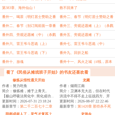
乐）
第383章、海外仙山！
救不回来了
番外一、喝茶（明灯居士赞助之番
番外二、春节（明灯居士赞助之番
外）
外）
番外二、春节（别订阅前面一章番
番外三、旁观还愿傩（上）（杀戮
外）
之影战赞助之番外）
番外四、旁观还愿傩（中）（杀戮
番外五、旁观还愿傩（下）
之影战赞助之番外）
番外六、雷王爷斗恶诡（上）
番外七、雷王爷斗恶诡（中）
番外八、雷王爷斗恶诡（下）
番外九、回折之船
番外十、放魂
番外十一、风火之城（if线，原本
废弃之主线）
看了《民俗从傩戏班子开始》的书友还喜欢看
修炼从悟性通天开始
龙藏
作者：努力吃鱼
作者：烟雨江南
简介：修炼难，难于上青天。
简介：卫渊本无大志，但在时代
【极山呼吸法简化中..简化成功...
洪流中不得不走上征战四方、开
极山呼吸法→呼吸!】陈斐深吸了
更新时间：2026-07-31 23:18:24
疆辟土之路，直至关山踏尽，未
更新时间：2026-08-07 22:22:46
一口气。【极...
最新章节：
第二千二百七十二章
曾白头。不正经...
最新章节：
第1420章 那些杀不死
至强者
我的
我都成超人了，灵气才复苏？
龙游令