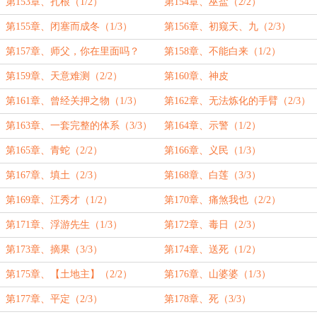
票）
第153章、扎根（1/2）
第154章、巫盐（2/2）
第155章、闭塞而成冬（1/3）
第156章、初窥天、九（2/3）
第157章、师父，你在里面吗？
第158章、不能白来（1/2）
（3/3）
第159章、天意难测（2/2）
第160章、神皮
第161章、曾经关押之物（1/3）
第162章、无法炼化的手臂（2/3）
第163章、一套完整的体系（3/3）
第164章、示警（1/2）
第165章、青蛇（2/2）
第166章、义民（1/3）
第167章、填土（2/3）
第168章、白莲（3/3）
第169章、江秀才（1/2）
第170章、痛煞我也（2/2）
第171章、浮游先生（1/3）
第172章、毒日（2/3）
第173章、摘果（3/3）
第174章、送死（1/2）
第175章、【土地主】（2/2）
第176章、山婆婆（1/3）
第177章、平定（2/3）
第178章、死（3/3）