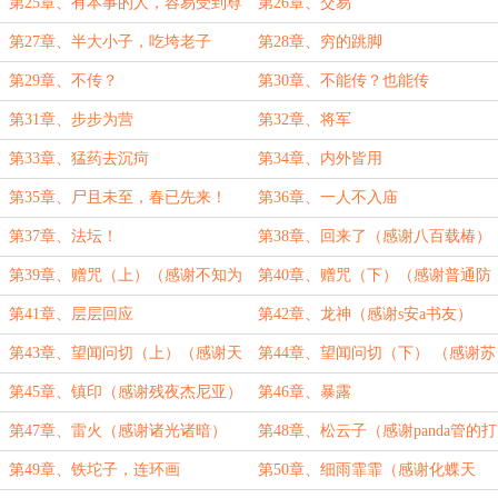
第25章、有本事的人，容易受到尊
第26章、交易
重
第27章、半大小子，吃垮老子
第28章、穷的跳脚
第29章、不传？
第30章、不能传？也能传
第31章、步步为营
第32章、将军
第33章、猛药去沉疴
第34章、内外皆用
第35章、尸且未至，春已先来！
第36章、一人不入庙
第37章、法坛！
第38章、回来了（感谢八百载椿）
第39章、赠咒（上）（感谢不知为
第40章、赠咒（下）（感谢普通防
知之）
御塔）
第41章、层层回应
第42章、龙神（感谢s安a书友）
第43章、望闻问切（上）（感谢天
第44章、望闻问切（下） （感谢苏
仙木）
荆和他的后宫）
第45章、镇印（感谢残夜杰尼亚）
第46章、暴露
第47章、雷火（感谢诸光诸暗）
第48章、松云子（感谢panda管的打
赏）
第49章、铁坨子，连环画
第50章、细雨霏霏（感谢化蝶天