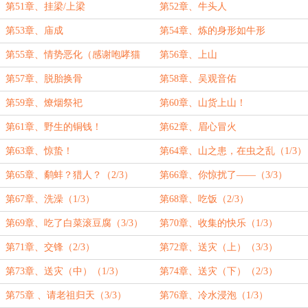
涯）
第51章、挂梁/上梁
第52章、牛头人
第53章、庙成
第54章、炼的身形如牛形
第55章、情势恶化（感谢咆哮猫
第56章、上山
猫）
第57章、脱胎换骨
第58章、吴观音佑
第59章、燎烟祭祀
第60章、山货上山！
第61章、野生的铜钱！
第62章、眉心冒火
第63章、惊蛰！
第64章、山之患，在虫之乱（1/3）
第65章、鹬蚌？猎人？（2/3）
第66章、你惊扰了——（3/3）
第67章、洗澡（1/3）
第68章、吃饭（2/3）
第69章、吃了白菜滚豆腐（3/3）
第70章、收集的快乐（1/3）
第71章、交锋（2/3）
第72章、送灾（上）（3/3）
第73章、送灾（中）（1/3）
第74章、送灾（下）（2/3）
第75章 、请老祖归天（3/3）
第76章、冷水浸泡（1/3）