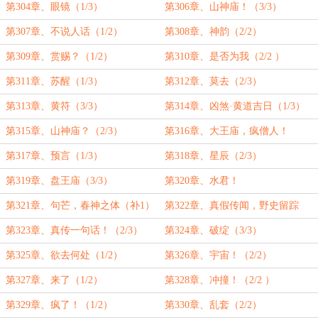
第304章、眼镜（1/3）
第306章、山神庙！（3/3）
第307章、不说人话（1/2）
第308章、神韵（2/2）
第309章、赏赐？（1/2）
第310章、是否为我（2/2 ）
第311章、苏醒（1/3）
第312章、莫去（2/3）
第313章、黄符（3/3）
第314章、凶煞·黄道吉日（1/3）
第315章、山神庙？（2/3）
第316章、大王庙，疯僧人！
（3/3）
第317章、预言（1/3）
第318章、星辰（2/3）
第319章、盘王庙（3/3）
第320章、水君！
第321章、句芒，春神之体（补1）
第322章、真假传闻，野史留踪
（1/3）
第323章、真传一句话！（2/3）
第324章、破绽（3/3）
第325章、欲去何处（1/2）
第326章、宇宙！（2/2）
第327章、来了（1/2）
第328章、冲撞！（2/2 ）
第329章、疯了！（1/2）
第330章、乱套（2/2）