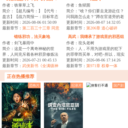
作者：铁掌草上飞
作者：鱼狱圄
简介：【超凡编号：】【代号：
简介：“啥？你们要去龙游赴任？
盘古】【战力简报一：目标常态
问我路怎么走？”蹲在官道旁的老
为普通青年男性，具备远超生物
更新时间：2026-08-06 01:50:09
者瞥了眼王让，随即猛猛摇头
更新时间：2026-08-07 14:32:05
极限的肉体强度...
最新章节：
第二百三十三章 同意
道：“别去啦...
最新章节：
第206章 道心破碎
与……龙游？
错练邪功，法天象地
高武：我继承了游戏里的邪恶组
作者：剑飞暴雨中
作者：坟头老树
织
简介：这是一个离奇神秘的世
简介：人，不用为游戏里的犯下
界，人间充斥着各种邪异修炼法
的罪孽而买单，对吧~所以，现实
门，人一旦修炼，轻者容貌性情
更新时间：2026-07-21 00:45:13
里我唯唯诺诺，游戏里我重拳出
更新时间：2026-08-06 17:14:26
变化，入魔发癫，...
最新章节：
武侠新书《全满级神
击。现实里我...
最新章节：
第971章 权拳一体
功，全江湖只有我能练成》
正在热播推荐
恐怖片
纪录片
国产剧