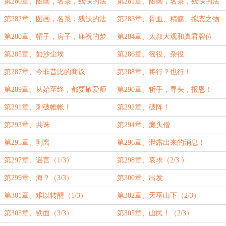
第280章、图画，名箓，残缺的法
第281章、图画，名箓，残缺的法
旨（上）
旨（中）
第282章、图画，名箓，残缺的法
第283章、骨血、精髓、拟态之物
旨（下）
第280章、帽子，房子，庙祝的梦
第284章、太叔大观和真君牌位
第285章、如沙尘埃
第286章、徭役、杂役
第287章、今非昔比的商议
第288章、将行？也行！
第289章、从始至终，都要敬爱师
第290章、斩手，寻头，报恩！
祖！
第291章、刺破帷帐！
第292章、破阵！
第293章、共诛
第294章、癞头僧
第295章、剥离
第296章、泄露出来的消息！
第297章、谣言（1/3）
第298章、哀求（2/3 ）
第299章、海？（3/3）
第300章、出发
第301章、难以转醒（1/3）
第302章、天巫山下（2/3）
第303章、铁面（3/3）
第305章、山民！（2/3）