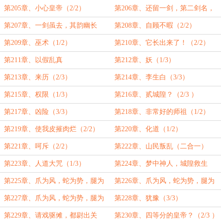
（1/2）
第205章、小心皇帝（2/2）
第206章、还留一剑，第二剑名，
舍身
第207章、一剑虽去，其韵幽长
第208章、自顾不暇（2/2）
（1/2）
第209章、巫术（1/2）
第210章、它长出来了！（2/2）
第211章、以假乱真
第212章、妖（1/3）
第213章、来历（2/3）
第214章、李生白（3/3）
第215章、权限（1/3）
第216章、贰城隍？（2/3 ）
第217章、凶险（3/3）
第218章、非常好的师祖（1/2）
第219章、使我皮摧肉烂（2/2）
第220章、化道（1/2）
第221章、呵斥（2/2）
第222章、山民叛乱（二合一）
第223章、人道大咒（1/3）
第224章、梦中神人，城隍救生
（2/3）
第225章、爪为风，蛇为势，腿为
第226章、爪为风，蛇为势，腿为
海（上） （3/3）
海（中）（1/3）
第227章、爪为风，蛇为势，腿为
第228章、犹豫（3/3）
海（下）（2/3）
第229章、请戏驱傩，都尉出关
第230章、四等分的皇帝？（2/3 ）