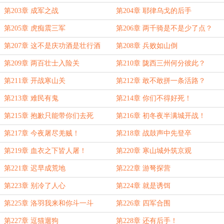
第203章 成军之战
第204章 耶律乌戈的后手
第205章 虎痴震三军
第206章 两千骑是不是少了点？
第207章 这不是庆功酒是壮行酒
第208章 兵败如山倒
第209章 两百壮士入险关
第210章 陇西三州何分彼此？
第211章 开战寒山关
第212章 敢不敢拼一条活路？
第213章 难民有鬼
第214章 你们不得好死！
第215章 抱歉只能带你们去死
第216章 初冬夜半满城开战！
第217章 今夜屠尽羌贼！
第218章 战鼓声中先登卒
第219章 血衣之下皆人屠！
第220章 寒山城外筑京观
第221章 迟早成荒地
第222章 游弩探营
第223章 别冷了人心
第224章 就是诱饵
第225章 洛羽我来和你斗一斗
第226章 四军合围
第227章 逗猫遛狗
第228章 还有后手！