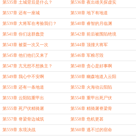
第535章 土城背后是什么？
第536章 夜出雄关探虚实
第537章 还有一座城
第538章 地下有地道
第539章 大将军在考验我们？
第540章 睿智的月临渊
第541章 你们这群蠢货
第542章 前后被围陷绝境
第543章 被耍一次又一次
第544章 顶撞大将军
第545章 他们他们又来了
第546章 军粮尽毁
第547章 亢兄想不想换主？
第548章 贪心是好事啊
第549章 我心中不安啊
第550章 幽森地道入云阳
第551章 还有一条地道
第552章 火海动云阳陷
第553章 云阳陷重甲出
第554章 重甲出死尸伏
第555章 死尸伏精骑屠
第556章 精骑屠脊梁骨
第557章 脊梁骨边城筑
第558章 危机更甚
第559章 东境决战
第560章 逃不过的宿命