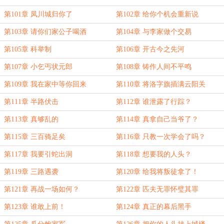
第101章 凤川城归你了
第102章 给你个机会重新说
第103章 请你们家公子喝酒
第104章 与李家做个交易
第105章 科举制
第106章 开古今之先河
第107章 小乞丐状元郎
第108章 铸作人间不平鸣
第109章 我在家中等你回来
第110章 将洛字旗插满云阳关
第111章 半路伏击
第112章 谁泄露了行踪？
第113章 真够乱的
第114章 真拿自己当爷了？
第115章 三百骑足矣
第116章 只教一次学会了吗？
第117章 我要引蛇出洞
第118章 想要我的人头？
第119章 三路遇袭
第120章 给我将叛徒拿了！
第121章 再战一场如何？
第122章 匹夫无罪怀璧其罪
第123章 谁敢上前！
第124章 真正的幕后黑手