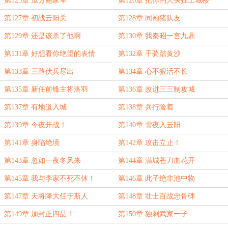
第125章 瓜分鲍家军
第126章 把你的人头挂上城楼
第127章 初战云阳关
第128章 同袍猪队友
第129章 还是该杀了他啊
第130章 我秦昭一言九鼎
第131章 好想看你绝望的表情
第132章 千骑踏黄沙
第133章 三路伏兵尽出
第134章 心不狠活不长
第135章 新任前锋主将洛羽
第136章 改进三三制攻城
第137章 有地道入城
第138章 兵行险着
第139章 今夜开战！
第140章 雪夜入云阳
第141章 身陷绝境
第142章 攻击立止！
第143章 忽如一夜冬风来
第144章 满城苍刀血花开
第145章 我与李家不死不休！
第146章 此子绝非池中物
第147章 天将降大任于斯人
第148章 壮士百战忠骨碑
第149章 加封正四品！
第150章 独剩武家一子