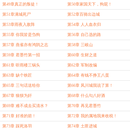
第49章真正的叛徒！
第50章家国天下，狗屁！
第51章满城死尸
第52章百骑出边城
第53章雨夜入敌阵
第54章 人人血衣归
第55章 你我皆是刍狗
第56章 自己选的路
第57章 燕雀亦有鸿鹄之志
第58章 三岐山
第59章 君墨竹第一招
第60章 生财之道
第61章 听雨楼三锅头
第62章 军制改编
第63章 缺个铁匠
第64章 有钱不挣王八蛋
第65章 三句话送给你
第66章 凤川城我说了算！
第67章 狼狈为奸
第68章 什么勾八好酒
第69章 难不成去买清水？
第70章 再见君墨竹
第71章 好准的箭！
第72章 我的属地我来收税！
第73章 踩死洛羽
第74章 土匪进城