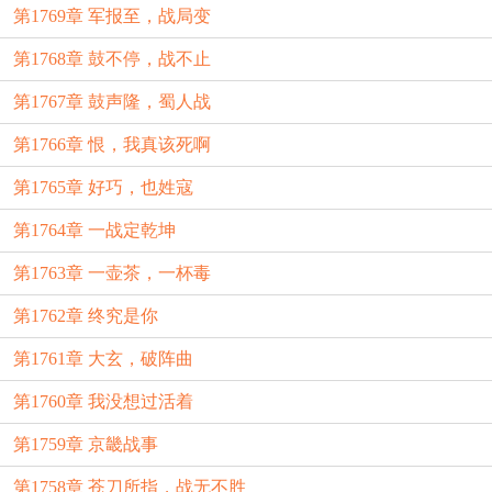
第1769章 军报至，战局变
第1768章 鼓不停，战不止
第1767章 鼓声隆，蜀人战
第1766章 恨，我真该死啊
第1765章 好巧，也姓寇
第1764章 一战定乾坤
第1763章 一壶茶，一杯毒
第1762章 终究是你
第1761章 大玄，破阵曲
第1760章 我没想过活着
第1759章 京畿战事
第1758章 苍刀所指，战无不胜