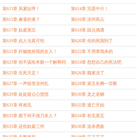
第613章 风紧扯呼！
第614章 完蛋中计！
第615章 麻雀的雀？
第616章 凉州风云
第617章 奴庭第五
第618章 踩点偶遇
第619章 此人当真可怕
第620章 你的死期到了
第621章 奸贼敢抢我的女人！
第622章 不用查我杀的
第623章 你不该给本殿一个解释吗
第624章 想想自己的死法吧
第625章 生死天定！
第626章 魏家没了
第627章 一声惊变凉州乱
第628章 第五长卿一言断
第629章 处处疑云心慌慌
第630章 龙之逆鳞
第631章 终相见
第632章 逃亡开始
第633章 殿下何不借刀杀人？
第634章 初见第五
第635章 还你奴庭三州
第636章 追杀诱敌