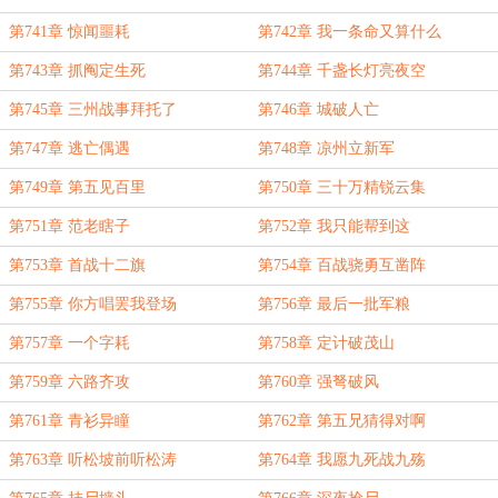
第741章 惊闻噩耗
第742章 我一条命又算什么
第743章 抓阄定生死
第744章 千盏长灯亮夜空
第745章 三州战事拜托了
第746章 城破人亡
第747章 逃亡偶遇
第748章 凉州立新军
第749章 第五见百里
第750章 三十万精锐云集
第751章 范老瞎子
第752章 我只能帮到这
第753章 首战十二旗
第754章 百战骁勇互凿阵
第755章 你方唱罢我登场
第756章 最后一批军粮
第757章 一个字耗
第758章 定计破茂山
第759章 六路齐攻
第760章 强弩破风
第761章 青衫异瞳
第762章 第五兄猜得对啊
第763章 听松坡前听松涛
第764章 我愿九死战九殇