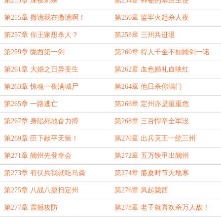
第253章 深夜刺杀
第254章 神秘的幕后主使
第255章 撒谎我在撒谎啊！
第256章 监牢火起杀人夜
第257章 你王家想杀人？
第258章 三州共进退
第259章 陇西第一剑
第260章 得人千金不如顾剑一诺
第261章 大婚之日异变生
第262章 血色婚礼血映红
第263章 惊魂一夜满城尸
第264章 他日杀你满门
第265章 一路逃亡
第266章 定州亦是重重危
第267章 身陷死地奋力搏
第268章 三百悍卒全军没
第269章 臣下献平天策！
第270章 出兵灭王一统三州
第271章 阙州先登幸会
第272章 五万铁甲出阙州
第273章 有伏兵我就吃马粪
第274章 盛夏时节天地寒
第275章 八战八捷扫定州
第276章 风起陇西
第277章 震撼攻防
第278章 老子就喜欢杀万人敌！