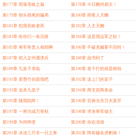
第177章 雨落苍岐之巅
第178章 今日阙州易主！
第179章 彻头彻尾的骗局
第180章 雨夜入天阙
第181章 犯我苍岐者死
第182章 入主天阙
第183章 给你们一条活路
第184章 这是我边军之耻！
第185章 将军有贵人相助啊
第186章 不破羌贼誓不回转！
第187章 初入定州遇溃兵
第188章 战书到了
第189章 九皇子亲临
第190章 老子打的就是精锐
第191章 君墨竹你跟我吧
第192章 送上门的皇子
第193章 追杀九皇子
第194章 两支箭两条命
第195章 随我陷阵！
第196章 百骑当关万夫莫开
第197章 一将功成万骨枯
第198章 求洛将军做主
第199章 为何哗变
第200章 你在演戏
第201章 冰冻三尺非一日之寒
第202章 阵前赐名虎豹骑！