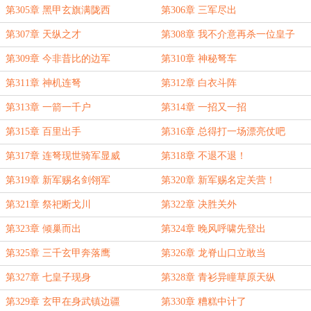
第305章 黑甲玄旗满陇西
第306章 三军尽出
第307章 天纵之才
第308章 我不介意再杀一位皇子
第309章 今非昔比的边军
第310章 神秘弩车
第311章 神机连弩
第312章 白衣斗阵
第313章 一箭一千户
第314章 一招又一招
第315章 百里出手
第316章 总得打一场漂亮仗吧
第317章 连弩现世骑军显威
第318章 不退不退！
第319章 新军赐名剑翎军
第320章 新军赐名定关营！
第321章 祭祀断戈川
第322章 决胜关外
第323章 倾巢而出
第324章 晚风呼啸先登出
第325章 三千玄甲奔落鹰
第326章 龙脊山口立敢当
第327章 七皇子现身
第328章 青衫异瞳草原天纵
第329章 玄甲在身武镇边疆
第330章 糟糕中计了