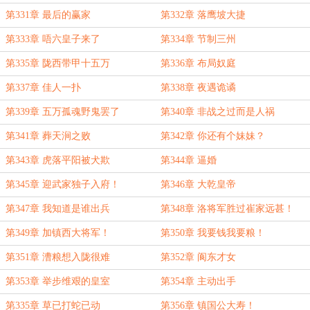
第331章 最后的赢家
第332章 落鹰坡大捷
第333章 唔六皇子来了
第334章 节制三州
第335章 陇西带甲十五万
第336章 布局奴庭
第337章 佳人一扑
第338章 夜遇诡谲
第339章 五万孤魂野鬼罢了
第340章 非战之过而是人祸
第341章 葬天涧之败
第342章 你还有个妹妹？
第343章 虎落平阳被犬欺
第344章 逼婚
第345章 迎武家独子入府！
第346章 大乾皇帝
第347章 我知道是谁出兵
第348章 洛将军胜过崔家远甚！
第349章 加镇西大将军！
第350章 我要钱我要粮！
第351章 漕粮想入陇很难
第352章 阆东才女
第353章 举步维艰的皇室
第354章 主动出手
第335章 草已打蛇已动
第356章 镇国公大寿！