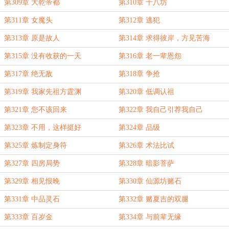
第309章 大乾帝都
第310章 十八坊
第311章 女魔头
第312章 逃犯
第313章 原是故人
第314章 求得彼岸，方见苦海
第315章 没有收获的一天
第316章 老一辈恩怨
第317章 绝无敌
第318章 争抢
第319章 我家先祖方霆渊
第320章 低调认祖
第321章 您不该回来
第322章 我自己引荐我自己
第323章 不用，这样挺好
第324章 品级
第325章 炼制定身符
第326章 术法比试
第327章 四房局势
第328章 暗影菩萨
第329章 相见恨晚
第330章 仙源坊赌石
第331章 中品灵石
第332章 赌夏吉的双腿
第333章 百岁金
第334章 与前辈无缘