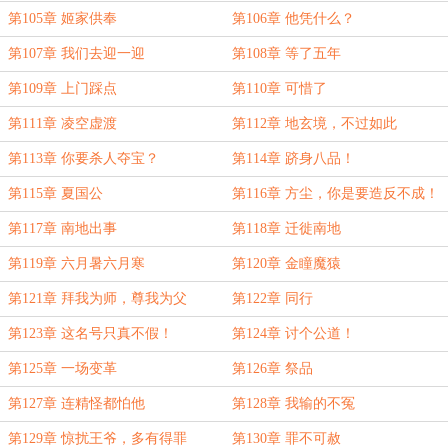
第105章 姬家供奉
第106章 他凭什么？
第107章 我们去迎一迎
第108章 等了五年
第109章 上门踩点
第110章 可惜了
第111章 凌空虚渡
第112章 地玄境，不过如此
第113章 你要杀人夺宝？
第114章 跻身八品！
第115章 夏国公
第116章 方尘，你是要造反不成！
第117章 南地出事
第118章 迁徙南地
第119章 六月暑六月寒
第120章 金瞳魔猿
第121章 拜我为师，尊我为父
第122章 同行
第123章 这名号只真不假！
第124章 讨个公道！
第125章 一场变革
第126章 祭品
第127章 连精怪都怕他
第128章 我输的不冤
第129章 惊扰王爷，多有得罪
第130章 罪不可赦