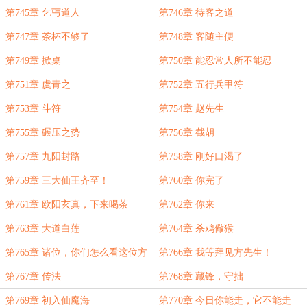
第745章 乞丐道人
第746章 待客之道
第747章 茶杯不够了
第748章 客随主便
第749章 掀桌
第750章 能忍常人所不能忍
第751章 虞青之
第752章 五行兵甲符
第753章 斗符
第754章 赵先生
第755章 碾压之势
第756章 截胡
第757章 九阳封路
第758章 刚好口渴了
第759章 三大仙王齐至！
第760章 你完了
第761章 欧阳玄真，下来喝茶
第762章 你来
第763章 大道白莲
第764章 杀鸡儆猴
第765章 诸位，你们怎么看这位方
第766章 我等拜见方先生！
先生？
第767章 传法
第768章 藏锋，守拙
第769章 初入仙魔海
第770章 今日你能走，它不能走