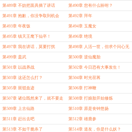
第489章 不妨把面具摘了讲话
第490章 您有什么吩咐？
第491章 抱歉，你没争取到机会
第492章 拜年
第493章 年夜饭
第494章 玉魔女
第495章 镇天王麾下仙卒！
第496章 绝境
第497章 我在讲话，莫要打扰
第498章 人活一世，但求个问心无
愧
第499章 盖武
第500章 逆仙魔胎
第501章 以战养战
第502章 今日恐有大事发生！
第503章 这还怎么打？
第504章 时光荏苒
第505章 斑驳血迹
第506章 打神鞭
第507章 诸位既然来了，就不要走
第508章 打娘胎开始修炼
了
第509章 上古仙路
第510章 原是丧钟悠扬
第511章 赶出去吧
第512章 雄鹿参
第513章 不如干脆杀了
第514章 道友，你是什么妖？