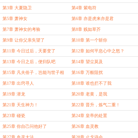
第3章 大夏隐卫
第4章 紫电符
第5章 萧神女
第6章 亦是虎来亦是君
第7章 萧神女的考验
第8章 贱如草芥
第9章 让你父亲失望了
第10章 第一个斩你
第11章 今日过后，天要变了
第12章 如何平息心中之怒？
第13章 今日之后，便归队吧
第14章 望尘莫及
第15章 凡夫俗子，岂能与世子相
第16章 万般阻扰
比？
第17章 出窍寻人
第18章 谁也拦不了我
第19章 潜龙
第20章 老黄，是我
第21章 天生神力！
第22章 晋升，炼气二重！
第23章 碰瓷
第24章 皇帝的处置
第25章 你自己问他好了
第26章 血灵教
第27章 血灵大法
第28章 止戈诗会