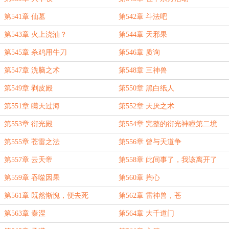
第541章 仙墓
第542章 斗法吧
第543章 火上浇油？
第544章 天邪果
第545章 杀鸡用牛刀
第546章 质询
第547章 洗脑之术
第548章 三神兽
第549章 剥皮殿
第550章 黑白纸人
第551章 瞒天过海
第552章 天厌之术
第553章 衍光殿
第554章 完整的衍光神瞳第二境
第555章 苍雷之法
第556章 曾与天道争
第557章 云天帝
第558章 此间事了，我该离开了
第559章 吞噬因果
第560章 掏心
第561章 既然惭愧，便去死
第562章 雷神兽，苍
第563章 秦涅
第564章 大千道门