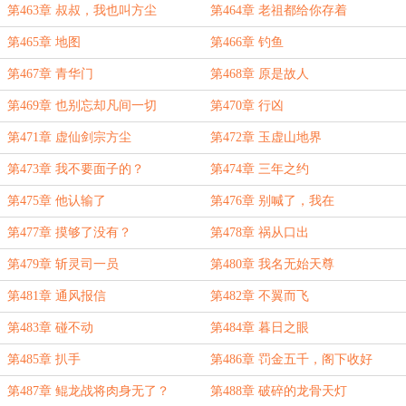
第463章 叔叔，我也叫方尘
第464章 老祖都给你存着
第465章 地图
第466章 钓鱼
第467章 青华门
第468章 原是故人
第469章 也别忘却凡间一切
第470章 行凶
第471章 虚仙剑宗方尘
第472章 玉虚山地界
第473章 我不要面子的？
第474章 三年之约
第475章 他认输了
第476章 别喊了，我在
第477章 摸够了没有？
第478章 祸从口出
第479章 斩灵司一员
第480章 我名无始天尊
第481章 通风报信
第482章 不翼而飞
第483章 碰不动
第484章 暮日之眼
第485章 扒手
第486章 罚金五千，阁下收好
第487章 鲲龙战将肉身无了？
第488章 破碎的龙骨天灯