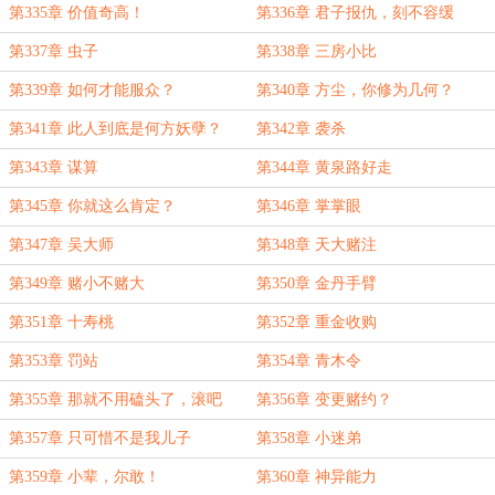
第335章 价值奇高！
第336章 君子报仇，刻不容缓
第337章 虫子
第338章 三房小比
第339章 如何才能服众？
第340章 方尘，你修为几何？
第341章 此人到底是何方妖孽？
第342章 袭杀
第343章 谋算
第344章 黄泉路好走
第345章 你就这么肯定？
第346章 掌掌眼
第347章 吴大师
第348章 天大赌注
第349章 赌小不赌大
第350章 金丹手臂
第351章 十寿桃
第352章 重金收购
第353章 罚站
第354章 青木令
第355章 那就不用磕头了，滚吧
第356章 变更赌约？
第357章 只可惜不是我儿子
第358章 小迷弟
第359章 小辈，尔敢！
第360章 神异能力