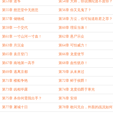
第53章 道爷
第54章 大师，你说佛陀渡不渡你？
第55章 慈悲堂中无慈悲
第56章 你又见鬼了？
第57章 储物戒
第58章 方尘，你可知道欺君之罪？
第59章 一个交代
第60章 理应当诛！
第61章 一寸山河一寸血！
第62章 悬尸示众
第63章 月沉金
第64章 可怕威力！
第65章 袁庄登门
第66章 龙度使节
第67章 南地第一高手
第68章 血性犹存！
第69章 逃离京都
第70章 从未来过
第71章 楼船争艳
第72章 鲜于侯爵！
第73章 凶相毕露
第74章 龙度伯爵于寒光
第75章 杀你何需我出手？
第76章 安排
第77章 屠城十日
第78章 敢问兄台，外面的战况如何