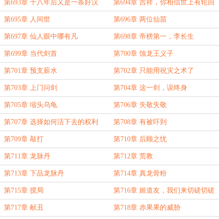
第693章 十八年后又是一条好汉
第694章 吉祥，你相信世上有轮回
吗
第695章 人间世
第696章 两位仙苗
第697章 仙人眼中哪有凡
第698章 帝榜第一，李长生
第699章 当代剑首
第700章 蚀龙王义子
第701章 预支薪水
第702章 只能用祝灾之术了
第703章 上门问剑
第704章 这一剑，误终身
第705章 缩头乌龟
第706章 失敬失敬
第707章 选择如何活下去的权利
第708章 有被吓到
第709章 敲打
第710章 后顾之忧
第711章 龙脉丹
第712章 荒教
第713章 下品龙脉丹
第714章 真龙骨粉
第715章 搅局
第716章 姬道友，我们来切磋切磋
第717章 献丑
第718章 赤果果的威胁