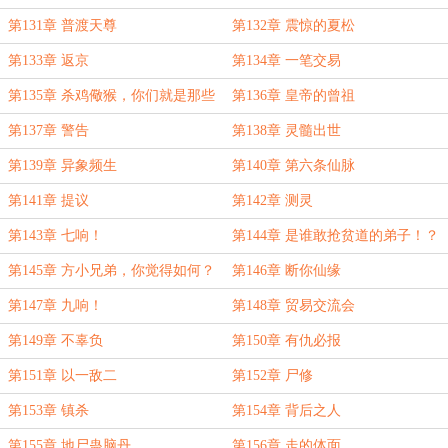
第131章 普渡天尊
第132章 震惊的夏松
第133章 返京
第134章 一笔交易
第135章 杀鸡儆猴，你们就是那些
第136章 皇帝的曾祖
鸡
第137章 警告
第138章 灵髓出世
第139章 异象频生
第140章 第六条仙脉
第141章 提议
第142章 测灵
第143章 七响！
第144章 是谁敢抢贫道的弟子！？
第145章 方小兄弟，你觉得如何？
第146章 断你仙缘
第147章 九响！
第148章 贸易交流会
第149章 不辜负
第150章 有仇必报
第151章 以一敌二
第152章 尸修
第153章 镇杀
第154章 背后之人
第155章 地尸蛊脑丹
第156章 走的体面