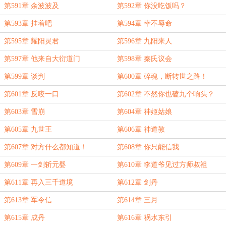
第591章 余波波及
第592章 你没吃饭吗？
第593章 挂着吧
第594章 幸不辱命
第595章 耀阳灵君
第596章 九阳来人
第597章 他来自大衍道门
第598章 秦氏议会
第599章 谈判
第600章 碎魂，断转世之路！
第601章 反咬一口
第602章 不然你也磕九个响头？
第603章 雪崩
第604章 神姬姑娘
第605章 九世王
第606章 神道教
第607章 对方什么都知道！
第608章 你只能信我
第609章 一剑斩元婴
第610章 李道爷见过方师叔祖
第611章 再入三千道境
第612章 剑丹
第613章 军令信
第614章 三月
第615章 成丹
第616章 祸水东引