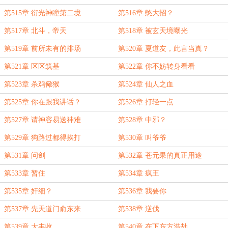
第515章 衍光神瞳第二境
第516章 憋大招？
第517章 北斗，帝天
第518章 被玄天境曝光
第519章 前所未有的排场
第520章 夏道友，此言当真？
第521章 区区筑基
第522章 你不妨转身看看
第523章 杀鸡儆猴
第524章 仙人之血
第525章 你在跟我讲话？
第526章 打轻一点
第527章 请神容易送神难
第528章 中邪？
第529章 狗路过都得挨打
第530章 叫爷爷
第531章 问剑
第532章 苍元果的真正用途
第533章 暂住
第534章 疯王
第535章 奸细？
第536章 我要你
第537章 先天道门俞东来
第538章 逆伐
第539章 大丰收
第540章 在下东方浩劫