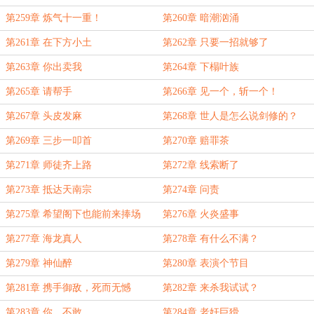
第259章 炼气十一重！
第260章 暗潮汹涌
第261章 在下方小土
第262章 只要一招就够了
第263章 你出卖我
第264章 下榻叶族
第265章 请帮手
第266章 见一个，斩一个！
第267章 头皮发麻
第268章 世人是怎么说剑修的？
第269章 三步一叩首
第270章 赔罪茶
第271章 师徒齐上路
第272章 线索断了
第273章 抵达天南宗
第274章 问责
第275章 希望阁下也能前来捧场
第276章 火炎盛事
第277章 海龙真人
第278章 有什么不满？
第279章 神仙醉
第280章 表演个节目
第281章 携手御敌，死而无憾
第282章 来杀我试试？
第283章 你，不敢
第284章 老奸巨猾