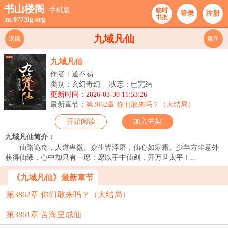
书山楼阁
手机版
临时
登录
注册
书架
m.0773lg.org
九域凡仙
返回
菜单
九域凡仙
作者：道不易
类别：玄幻奇幻
状态：已完结
更新时间：2026-03-30 11:53:26
最新章节：
第3862章 你们敢来吗？（大结局）
开始阅读
加入书架
九域凡仙简介：
仙路诡奇，人道卑微。众生皆浮屠，仙心如寒霜。少年方尘意外
获得仙缘，心中却只有一愿：愿以手中仙剑，开万世太平！...
《九域凡仙》最新章节
第3862章 你们敢来吗？（大结局）
第3861章 苦海里成仙