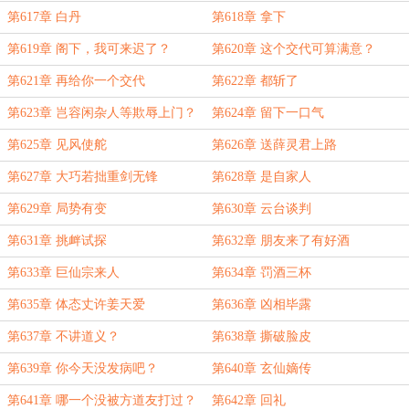
第617章 白丹
第618章 拿下
第619章 阁下，我可来迟了？
第620章 这个交代可算满意？
第621章 再给你一个交代
第622章 都斩了
第623章 岂容闲杂人等欺辱上门？
第624章 留下一口气
第625章 见风使舵
第626章 送薛灵君上路
第627章 大巧若拙重剑无锋
第628章 是自家人
第629章 局势有变
第630章 云台谈判
第631章 挑衅试探
第632章 朋友来了有好酒
第633章 巨仙宗来人
第634章 罚酒三杯
第635章 体态丈许姜天爱
第636章 凶相毕露
第637章 不讲道义？
第638章 撕破脸皮
第639章 你今天没发病吧？
第640章 玄仙嫡传
第641章 哪一个没被方道友打过？
第642章 回礼