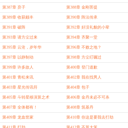
第387章 弃子
第388章 金刚菩提
第389章 收获颇丰
第390章 阵法传承
第391章 破阵
第392章 好没礼貌的小辈
第393章 请方尘过来
第394章 齐聚一堂
第395章 云沧，岁年华
第396章 不败之地？
第397章 以静制动
第398章 方尘叮嘱过
第399章 许多故人
第400章 登门道歉
第401章 青松来讯
第402章 我在找男人
第403章 星光传讯符
第404章 包子
第405章 斗转星移演算之术
第406章 金丹未必不可杀
第407章 全体都有！
第408章 筑基丹
第409章 龙血世家
第410章 你这是要我去打劫
第411章 打劫
第412章 不算太笨