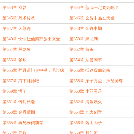
第643章 戏耍
第644章 盖武一定要死呢？
第645章 丹术传承
第646章 玄阶中品玄天镜
第647章 天尊丹
第648章 金丹中期
第649章 快快让仙秦部族出来受
第650章 黑龙湖
死！
第651章 黑龙鱼
第652章 首杀
第653章 赖账
第654章 别管闲事
第655章 拜月道门贺中书，见过疯
第656章 抵达虚仙剑宗
王
第657章 跪下拜师吧
第658章 弟子方尘，拜见师尊
第659章 悟了
第660章 小羽灵丹
第661章 传功长老
第662章 清幽妖火
第663章 金丹后期
第664章 九大剑意
第665章 再见云鹤前辈
第666章 落山为子
第667章 异数
第668章 新知识