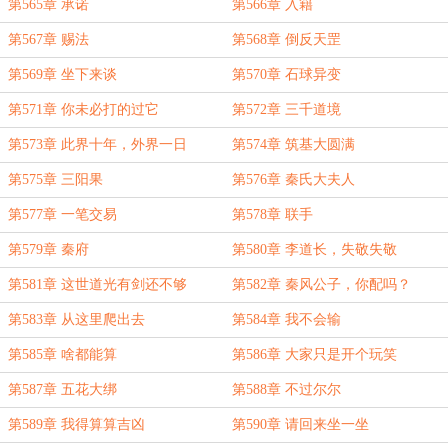
第565章 承诺
第566章 入籍
第567章 赐法
第568章 倒反天罡
第569章 坐下来谈
第570章 石球异变
第571章 你未必打的过它
第572章 三千道境
第573章 此界十年，外界一日
第574章 筑基大圆满
第575章 三阳果
第576章 秦氏大夫人
第577章 一笔交易
第578章 联手
第579章 秦府
第580章 李道长，失敬失敬
第581章 这世道光有剑还不够
第582章 秦风公子，你配吗？
第583章 从这里爬出去
第584章 我不会输
第585章 啥都能算
第586章 大家只是开个玩笑
第587章 五花大绑
第588章 不过尔尔
第589章 我得算算吉凶
第590章 请回来坐一坐