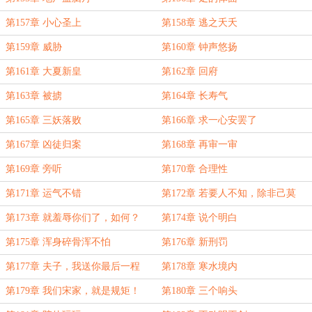
第157章 小心圣上
第158章 逃之夭夭
第159章 威胁
第160章 钟声悠扬
第161章 大夏新皇
第162章 回府
第163章 被掳
第164章 长寿气
第165章 三妖落败
第166章 求一心安罢了
第167章 凶徒归案
第168章 再审一审
第169章 旁听
第170章 合理性
第171章 运气不错
第172章 若要人不知，除非己莫
为！
第173章 就羞辱你们了，如何？
第174章 说个明白
第175章 浑身碎骨浑不怕
第176章 新刑罚
第177章 夫子，我送你最后一程
第178章 寒水境内
第179章 我们宋家，就是规矩！
第180章 三个响头