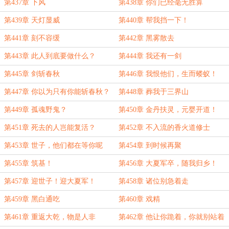
第437章 下风
第438章 你们已经毫无胜算
第439章 天灯显威
第440章 帮我挡一下！
第441章 刻不容缓
第442章 黑雾散去
第443章 此人到底要做什么？
第444章 我还有一剑
第445章 剑斩春秋
第446章 我恨他们，生而蝼蚁！
第447章 你以为只有你能斩春秋？
第448章 葬我于三界山
第449章 孤魂野鬼？
第450章 金丹扶灵，元婴开道！
第451章 死去的人岂能复活？
第452章 不入流的香火道修士
第453章 世子，他们都在等你呢
第454章 到时候再聚
第455章 筑基！
第456章 大夏军卒，随我归乡！
第457章 迎世子！迎大夏军！
第458章 诸位别急着走
第459章 黑白通吃
第460章 戏精
第461章 重返大乾，物是人非
第462章 他让你跪着，你就别站着