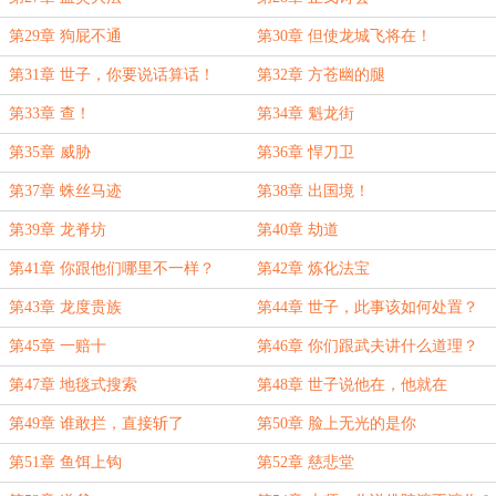
第29章 狗屁不通
第30章 但使龙城飞将在！
第31章 世子，你要说话算话！
第32章 方苍幽的腿
第33章 查！
第34章 魁龙街
第35章 威胁
第36章 悍刀卫
第37章 蛛丝马迹
第38章 出国境！
第39章 龙脊坊
第40章 劫道
第41章 你跟他们哪里不一样？
第42章 炼化法宝
第43章 龙度贵族
第44章 世子，此事该如何处置？
第45章 一赔十
第46章 你们跟武夫讲什么道理？
第47章 地毯式搜索
第48章 世子说他在，他就在
第49章 谁敢拦，直接斩了
第50章 脸上无光的是你
第51章 鱼饵上钩
第52章 慈悲堂