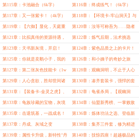
（4k字）
（4k字）
第115章：卡池融合（6k字）
第116章：终成练气！（6k字）
第117章：又一张紫卡！（4k字）
第118章：【环境卡-牢山洞天】与
新属性卡（6k字）
第119章：【六御】显化，天庭重
第120章：汝等可称吾为……隐者
现（非常重要的关键章节，4k字）
（6k字）
第121章：比拟真传的资源待遇，
第122章：炼气后期，法术挑选
白骨女宝宝（4k字）
（6k字）
第123章：天书新灰境，开启！
第124章：紫色品质之上的卡片！
（4k字）
（二合一，1w字）
第125章：你就是卖鹅小子，我的
第126章：和小姨子的奇妙之旅
姐夫吧？（1w字）
（1w字）
第127章：第二张灰色技能卡（1w
第128章：观幽洞明，不止于人心
字）
第129章：人心贪欲，胜却世间诸
第130章：凑齐套装卡，强悍的套
恶
装效果
第131章：【装备卡-金灵之虎】、
第132章：龟雀杀局，【观幽洞
红梧的完美刺杀
明】的真正用法！
第133章：龟族珍藏的宝物，灰境
第134章：仙盟新秀榜、一掌败敌
落幕
第135章：击退筑基，一战成名！
第136章：炼体功法之选、登临新
秀榜
第137章：丹成、灰域之变
第138章：集齐三件套，修为精进
第139章：属性卡升级，新特性“丹
第140章：技惊四座！超越极品的