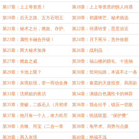
第17章：上上等资质！
第18章：上上等资质的惊人待遇
（二合一章节）
第19章：后天之路、五方石明王
第20章：初露锋芒、秘术挑选
第21章：秘术之分，燃血、存护、
第22章：待遇转变，恶意迫近
药师、追猎、明王！
第23章：属性卡融合升级！
第24章：月下死斗，意外收获
第25章：两大秘术加身
第26章：战利品
第27章：燃血之威
第28章：福山楼的赔礼、十连抽
第29章：卡池上限？
第30章：世间仙路，本该不止一条
第31章：灰境欲现，牵一而动全身
第32章：秦霜的天使投资、风雨欲
（月底求月票）
来（月底求月票）
第33章：沈师姐的夜访
第34章：满级白色属性卡的神异
第35章：突破，二炼石人（月初求
第36章：我会出手，镇压一切敌
月票）
（月初求月票）
第37章：他只有一个人，体力耗尽
第38章：统战联盟、“保护费”
前，未必能杀了我们这么多人！
第39章：共喰、符宝（二合一章
第38章：龟甲术、局势与点拨
节）
第39章：再入灰境
第40章：艳福不浅