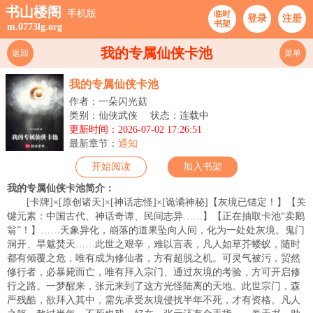
书山楼阁
手机版
临时
登录
注册
书架
m.0773lg.org
我的专属仙侠卡池
返回
菜单
我的专属仙侠卡池
作者：一朵闪光菇
类别：仙侠武侠
状态：连载中
更新时间：2026-07-02 17:26:51
最新章节：
通知
开始阅读
加入书架
我的专属仙侠卡池简介：
[卡牌]×[原创诸天]×[神话志怪]×[诡谲神秘]【灰境已锚定！】【关
键元素：中国古代、神话奇谭、民间志异……】【正在抽取卡池“卖鹅
翁”！】……天象异化，崩落的道果坠向人间，化为一处处灰境。鬼门
洞开、旱魃焚天……此世之艰辛，难以言表，凡人如草芥蝼蚁，随时
都有倾覆之危，唯有成为修仙者，方有超脱之机。可灵气被污，贸然
修行者，必暴毙而亡，唯有拜入宗门、通过灰境的考验，方可开启修
行之路。一梦醒来，张元来到了这方光怪陆离的天地。此世宗门，森
严残酷，欲拜入其中，需先承受灰境侵扰半年不死，才有资格。凡人