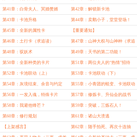
第41章：白骨夫人、冥婚赘婿
第42章：解锁新卡池
第43章：卡池升格
第44章：卖鹅小子，堂堂登场！
第45章：全新的属性卡
【重要通知】
第46章：土行卡（求追读）
第47章：山神大权与山神种（求追
读）
第48章：驭妖术
第49章：天书的第二功能！
第50章：全新种类的卡片
第51章：两位夫人的“热情”招待
第52章：卡池联动（上）
第53章：卡池联动（下）
第54章：灰境结束、余音与约定
第55章：小青团的蜕变、卡池联动
的效果
第56章：一发入魂，特殊卡片
第57章：修炼卡、升仙会的战书
第58章：我避他锋芒？
第59章：突破，三炼石人！
第60章：修行规划
第61章：诸山大溃逃
【上架感言】
第62章：随手拍死、再次十连抽