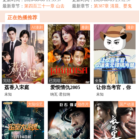
容颜凋华萎，我...
最新章节：
第四百三十一章 山去
过五弊，避得...
最新章节：
第387章 清晨、婴鬼
人空、浑水摸鱼
正在热播推荐
AI漫剧
泰剧
漫剧
完结
已完结
全集
荔香入宋庭
爱恨情仇2005
让你当考官，你
未知
纳瓦·君拉纳
逼朱元璋搞海禁
未知
拉,NusabaWanichangkul,Pimmad
大陆综艺
动作片
国产动漫