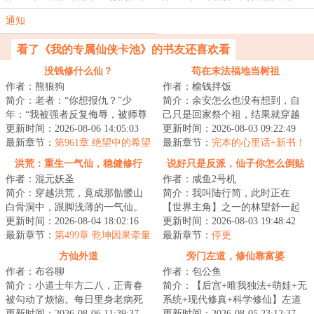
升阶
了！
通知
看了《我的专属仙侠卡池》的书友还喜欢看
没钱修什么仙？
苟在末法福地当树祖
作者：熊狼狗
作者：榆钱拌饭
简介：老者：“你想报仇？”少
简介：余安怎么也没有想到，自
年：“我被强者反复侮辱，被师尊
己只是回家祭个祖，结果就穿越
视为垃圾，我怎么可能不想报
更新时间：2026-08-06 14:05:03
了。关键是，他化身成了一棵稀
更新时间：2026-08-03 09:22:49
仇？”老者摸了...
最新章节：
第961章 绝望中的希望
有种榆树。而这...
最新章节：
完本的心里话+新书！
（求月票）
洪荒：重生一气仙，稳健修行
说好只是反派，仙子你怎么倒贴
作者：混元妖圣
作者：咸鱼2号机
了
简介：穿越洪荒，竟成那骷髅山
简介：我叫陆行简，此时正在
白骨洞中，跟脚浅薄的一气仙。
【世界主角】之一的林望舒一起
他知道，唯有稳健，方是长生真
更新时间：2026-08-04 18:02:16
历练，在我的协助下，林望舒即
更新时间：2026-08-03 19:48:42
谛。从此，世间...
最新章节：
第499章 乾坤因果牵量
将获得九境剑仙传...
最新章节：
停更
尺，方外群贤临南瞻
方仙外道
旁门左道，修仙靠富婆
作者：布谷聊
作者：包公鱼
简介：小道士年方二八，正青春
简介：【后宫+唯我独法+萌娃+无
被勾动了烦恼。每日里身老病死
系统+现代修真+科学修仙】左道
苦，见些个爱恨嗔痴怨。我不愿
更新时间：2026-08-06 11:39:37
奇才沈轻舟，修最野的术，躲得
更新时间：2026-08-05 23:12:37