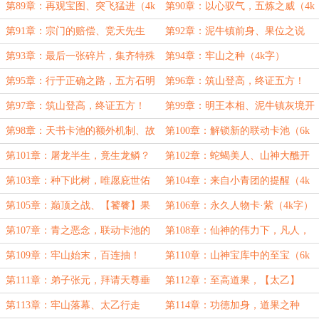
池（4k字）
第89章：再观宝图、突飞猛进（4k
第90章：以心驭气，五炼之威（4k
字）
字）
第91章：宗门的赔偿、竞天先生
第92章：泥牛镇前身、果位之说
（6k字）
（有重要设定·6k字）
第93章：最后一张碎片，集齐特殊
第94章：牢山之种（4k字）
卡！（4k字）
第95章：行于正确之路，五方石明
第96章：筑山登高，终证五方！
王！（6k字）
（上）（6k字）
第97章：筑山登高，终证五方！
第99章：明王本相、泥牛镇灰境开
（下）（4k字）
启（4k字）
第98章：天书卡池的额外机制、故
第100章：解锁新的联动卡池（6k
妖重逢（6k字）
字）
第101章：屠龙半生，竟生龙鳞？
第102章：蛇蝎美人、山神大醮开
（4k字）
启（4k字）
第103章：种下此树，唯愿庇世佑
第104章：来自小青团的提醒（4k
人（6k字）
字）
第105章：巅顶之战、【饕餮】果
第106章：永久人物卡·紫（4k字）
位！（6k字）
第107章：青之恶念，联动卡池的
第108章：仙神的伟力下，凡人，
最后拼图（6k字）
无力回天（6k字）
第109章：牢山始末，百连抽！
第110章：山神宝库中的至宝（6k
（4k字）
字）
第111章：弟子张元，拜请天尊垂
第112章：至高道果，【太乙】
怜！（4k字）
vs【长生】（6k字）
第113章：牢山落幕、太乙行走
第114章：功德加身，道果之种