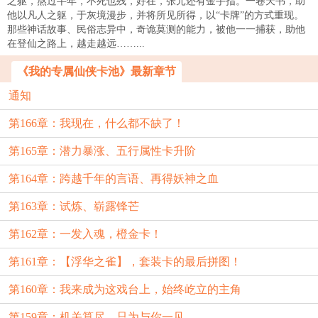
之躯，熬过半年，不死也残，好在，张元还有金手指。一卷天书，助
他以凡人之躯，于灰境漫步，并将所见所得，以“卡牌”的方式重现。
那些神话故事、民俗志异中，奇诡莫测的能力，被他一一捕获，助他
在登仙之路上，越走越远……...
《我的专属仙侠卡池》最新章节
通知
第166章：我现在，什么都不缺了！
第165章：潜力暴涨、五行属性卡升阶
第164章：跨越千年的言语、再得妖神之血
第163章：试炼、崭露锋芒
第162章：一发入魂，橙金卡！
第161章：【浮华之雀】，套装卡的最后拼图！
第160章：我来成为这戏台上，始终屹立的主角
第159章：机关算尽，只为与你一见