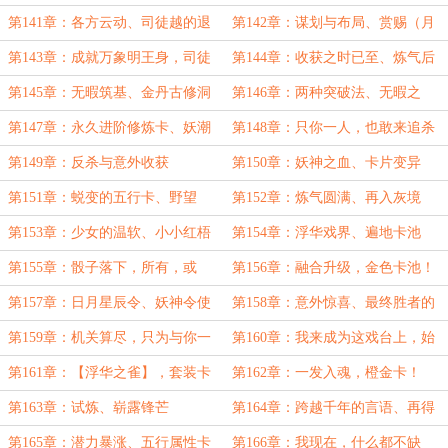
道圣体”与“万炼灵体”的恐怖效果！
修炼丹药
第141章：各方云动、司徒越的退
第142章：谋划与布局、赏赐（月
让、丹成！
底，求月票）
第143章：成就万象明王身，司徒
第144章：收获之时已至、炼气后
越的低头与服软
期
第145章：无暇筑基、金丹古修洞
第146章：两种突破法、无暇之
府之秘
上、千年朱果
第147章：永久进阶修炼卡、妖潮
第148章：只你一人，也敢来追杀
我？
第149章：反杀与意外收获
第150章：妖神之血、卡片变异
第151章：蜕变的五行卡、野望
第152章：炼气圆满、再入灰境
第153章：少女的温软、小小红梧
第154章：浮华戏界、遍地卡池
历险记
第155章：骰子落下，所有，或
第156章：融合升级，金色卡池！
者，一无所有！
（万字大章）
第157章：日月星辰令、妖神令使
第158章：意外惊喜、最终胜者的
角逐
第159章：机关算尽，只为与你一
第160章：我来成为这戏台上，始
见
终屹立的主角
第161章：【浮华之雀】，套装卡
第162章：一发入魂，橙金卡！
的最后拼图！
第163章：试炼、崭露锋芒
第164章：跨越千年的言语、再得
妖神之血
第165章：潜力暴涨、五行属性卡
第166章：我现在，什么都不缺