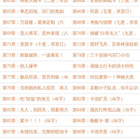
（一更，求首订）
第63章：再获人物卡（二更，求首
第64章：全新的基础卡（三更，求
订）
首订）
第65章：事态后续、宗门的奖励
第66章：符器（五更，求首订）
（四更，求首订）
第67章：万器楼，量身定制（六
第68章：考验与馈赠（七更，求首
更，求首订）
订）
第69章：贵人将至、意外发现（八
第70章：抽服“白骨夫人”（九更，
更，求首订）
求首订）
第71章：资源卡（十更，求首订）
第72章：巡狩飞舟、百兽林深处的
秘密
第73章：斩敌破阵、一波暴富！
第74章：三十连抽与宗门小功
第75章：惊人爆率
第76章：满级土行卡的强大特性
（4k字）
第77章：极品符器、晋升四炼（4k
第78章：对抗赛第一！神秘大奖
字）
（5k字）
第79章：沈师姐的私人指导、再入
第80章：卖鹅小子队员，你不认识
灰镜（5k字）
我了吗（6k字）
第81章：吃“软饭”的张元（4k字）
第82章：卡池扩充（4k字）
第83章：夫人，别回头，我要用力
第84章：愿此行终抵山巅（5k字）
了（6k字）
第85章：紫卡！！！（6k字）
第86章：唤醒卡·紫（6k字）
第87章：灰镜结束、完整的联动卡
第88章：卡池升星（6k字）