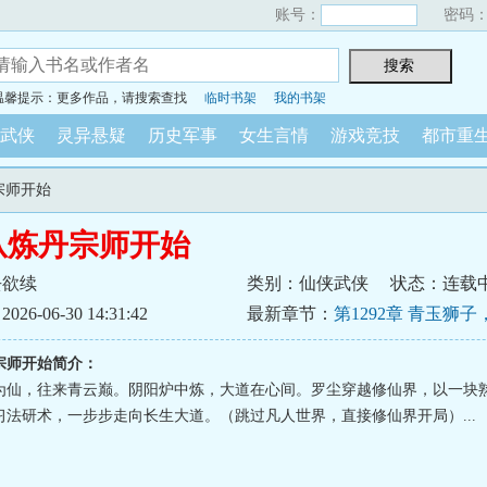
账号：
密码
温馨提示：更多作品，请搜索查找
临时书架
我的书架
武侠
灵异悬疑
历史军事
女生言情
游戏竞技
都市重
宗师开始
从炼丹宗师开始
去欲续
类别：仙侠武侠
状态：连载
6-06-30 14:31:42
最新章节：
第1292章 青玉狮
宗师开始简介：
为仙，往来青云巅。阴阳炉中炼，大道在心间。罗尘穿越修仙界，以一块
习法研术，一步步走向长生大道。（跳过凡人世界，直接修仙界开局）...