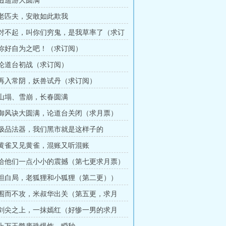
 逍遥游大圆满
章 老匹夫，安敢如此欺我
章 对不起，叫你们穷鬼，是我草率了（求订
章 你好自为之吧！（求订阅）
章 论道台初战（求订阅）
章 再入常阴，妖兽试丹（求订阅）
章 山塌、雪崩，长春圆满
章 御风诀大圆满，论道台关闭（求月票）
章 极品法器，我们黑市就是这样子的
章 黄雀又见黄雀，混账又听混账
章 给他们一点小小的震撼（第七更求月票）
章 坦白局，老狐狸和小狐狸（第二更））
章 围而不攻，米叔华出关（第五更，求月
章 剑尖之上，一抹嫣红（好惨一男的求月