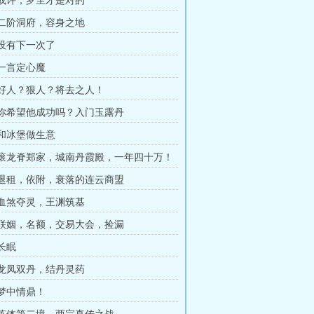
章 或许，罗尘才是对的
章 二阶洞府，容身之地
 没有下一次了
 一言定心魔
章 好人？狠人？将去之人！
章 你希望他成功吗？入门玉露丹
 和冰堡做生意
章 滚龙脊郑家，城南丹霞殿，一年四十万！
章 退租，依附，衰落的连云商盟
章 血煞夺灵，王渊筑基
章 联姻，名额，交易大会，捡漏
 长眠
章 龙凤双丹，结丹灵药
 梦中情鼎！