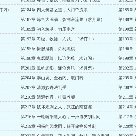
第181章 春雷，逆伐，雨夜带刀，破阵伐山
第182
恒
订阅）
第184章 四大筑基之道，入门帝流浆
第185
第187章 炼气大圆满，炼制帝流浆（求月票）
第188章
第189章 初入筑基，力压南宫
第190
第192章 习经、收徒、入城、（求订！）
第193
第195章 慑服鬼将，烂柯黑棋
第196
第198章 鬼磨阴玲，以谁为尊（求订阅）
第199
第201章 孤帆远影，澜沧奔腾（求月票）
第202
第204章 泰山坊、金石阁、敲门砖
第205
第207章 清源妙丹法到手
第208
第210章 清源妙丹，排毒养颜
第211
第213章 破坏规则之人，疯狂的南宫谨
第214
第216章 一轮骄阳迫人心，一声道友别世间
第217章
第219章 积极的闵龙雨，解开储物袋禁制
第220