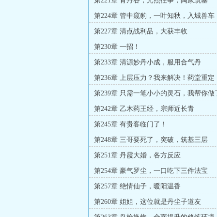
第221章 青丹谷，元照往事，陶家筑基
第224章 管中窥豹，一叶知秋，入城兽
花
第227章 清点战利品，大获丰收
第230章 一招！
第233章 清源妙丹小成，服用合气丹
第236章 上层压力？我来解决！药堂重
门
第239章 只需一笔小小的灵石，我帮你
第242章 乙木药王经，宗师近长青
第245章 有贵客临门了！
第248章 三哥要死了，突破，筑基三层
第251章 丹霞大婚，各方反应
第254章 豪气罗尘，一口吃下三件法宝
第257章 绝情仙子，暖阳温香
第260章 姐姐，这位就是丹尘子道友