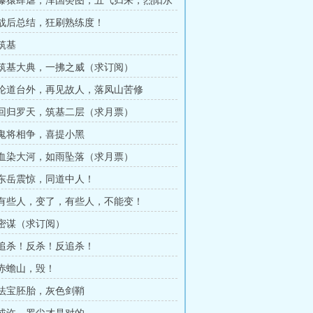
章 爆猿肆虐，泽国癸图，五气归来，烈阳永
章 战后总结，狂刷熟练度！
 筑基
章 筑基大典，一拂之威（求订阅）
章 论道台外，再见故人，落凤山苦修
章 回归罗天，筑基二层（求月票）
章 鬼将相争，喜提小黑
章 血染大河，如雨坠落（求月票）
章 东岳震惊，同道中人！
章 有些人，变了，有些人，不能变！
章 密谋（求订阅）
章 追杀！反杀！反追杀！
 赤蟾山，毁！
章 法宝胚胎，灰色剑鞘