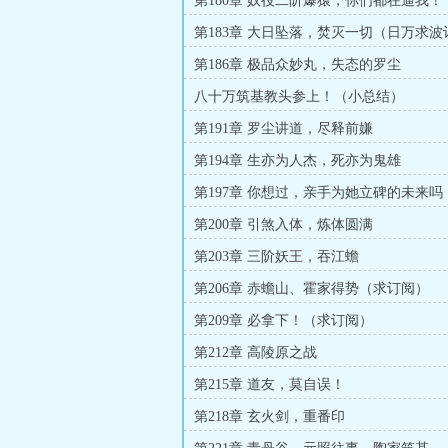
第180章 奴役二阶爆猿，你们都在逼我！
第183章 大日坠落，焚灭一切（日万求波
第186章 极品众妙丸，失态的罗尘
八十万筑基教头参上！（小总结）
第191章 罗尘讲道，尽释前嫌
第194章 生亦为人杰，死亦为鬼雄
第197章 你想过，亲手为她立碑的未来吗
第200章 引煞入体，炼体圆满
第203章 三阶妖王，吞江蟾
第206章 赤蟾山、霍家得势（求订阅）
第209章 必拿下！（求订阅）
第212章 高陵原之战
第215章 道友，莫自误！
第218章 玄火剑，重番印