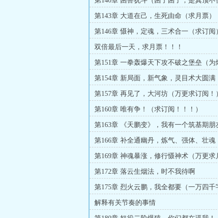
第140章 困兽犹斗（困了困了，是真顶不
第143章 大道在己，生死由命（求月票）
第146章 慑神，定魂，三术合一（求订阅
双倍最后一天，求月票！！！
第151章 一拳轰爆天下攻不破之堡垒（
盟主加更！）
第154章 新局面，新气象，灵目术大圆满
第157章 再见了，大河坊（万更求订阅！
第160章 唯有争！（求订阅！！！）
第163章 《天鹏变》，我有一个筑基期朋
第166章 补全通幽丹，炼气、强体、壮
下！
第169章 神魂暴涨，修行慑神术（万更求
第172章 落云生烟法，时不我待啊
第175章 烈火云鹏，我全都要（一万四千
阅）
解释有关节奏的事情