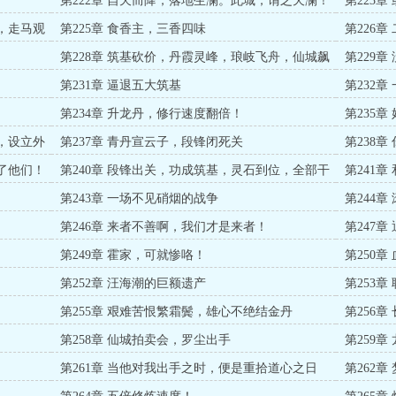
第222章 自天而降，落地生澜。此城，谓之天澜！
第223
车，走马观
第225章 食香主，三香四味
第226
第228章 筑基砍价，丹霞灵峰，琅岐飞舟，仙城飙
第229章
车
第231章 逼退五大筑基
第232章
第234章 升龙丹，修行速度翻倍！
第235
定，设立外
第237章 青丹宣云子，段锋闭死关
第238
做了他们！
第240章 段锋出关，功成筑基，灵石到位，全部干
第241章
碎。
第243章 一场不见硝烟的战争
第244
第246章 来者不善啊，我们才是来者！
第247
第249章 霍家，可就惨咯！
第250
第252章 汪海潮的巨额遗产
第253
第255章 艰难苦恨繁霜鬓，雄心不绝结金丹
第256章
第258章 仙城拍卖会，罗尘出手
第259
第261章 当他对我出手之时，便是重拾道心之日
第262章