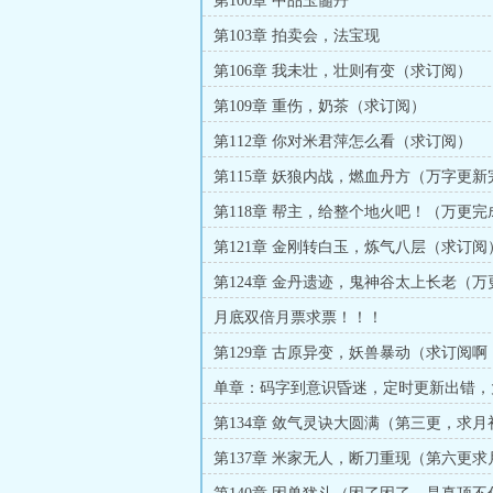
第100章 中品玉髓丹
第103章 拍卖会，法宝现
第106章 我未壮，壮则有变（求订阅）
第109章 重伤，奶茶（求订阅）
第112章 你对米君萍怎么看（求订阅）
第115章 妖狼内战，燃血丹方（万字更
订阅）
第118章 帮主，给整个地火吧！（万更
票）
第121章 金刚转白玉，炼气八层（求订阅
第124章 金丹遗迹，鬼神谷太上长老（万
阅））
月底双倍月票求票！！！
第129章 古原异变，妖兽暴动（求订阅啊
们）
单章：码字到意识昏迷，定时更新出错，
下
第134章 敛气灵诀大圆满（第三更，求
第137章 米家无人，断刀重现（第六更求