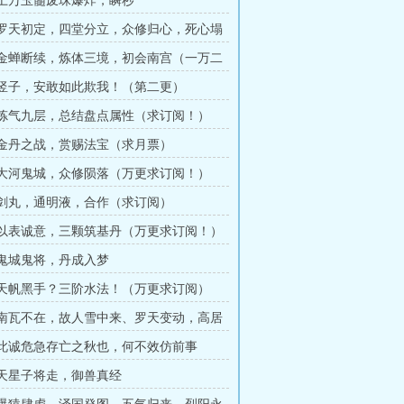
章 上万玉髓废珠爆炸，瞬秒
章 罗天初定，四堂分立，众修归心，死心塌
章 金蝉断续，炼体三境，初会南宫（一万二
月票）
章 竖子，安敢如此欺我！（第二更）
章 炼气九层，总结盘点属性（求订阅！）
章 金丹之战，赏赐法宝（求月票）
章 大河鬼城，众修陨落（万更求订阅！）
章 剑丸，通明液，合作（求订阅）
章 以表诚意，三颗筑基丹（万更求订阅！）
章 鬼城鬼将，丹成入梦
章 天帆黑手？三阶水法！（万更求订阅）
章 南瓦不在，故人雪中来、罗天变动，高居
章 此诚危急存亡之秋也，何不效仿前事
章 天星子将走，御兽真经