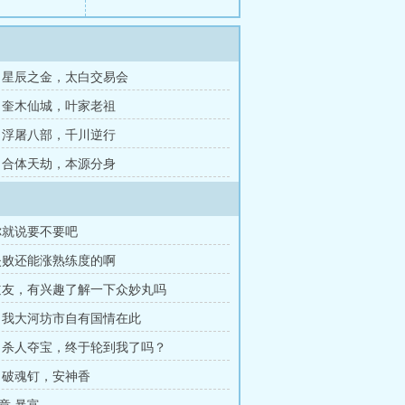
0章 星辰之金，太白交易会
7章 奎木仙城，叶家老祖
4章 浮屠八部，千川逆行
1章 合体天劫，本源分身
你就说要不要吧
失败还能涨熟练度的啊
道友，有兴趣了解一下众妙丸吗
 我大河坊市自有国情在此
 杀人夺宝，终于轮到我了吗？
 破魂钉，安神香