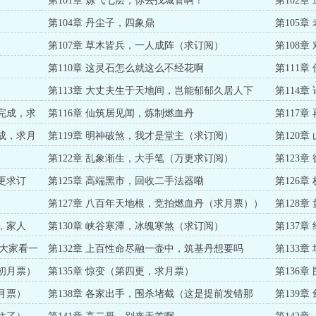
第101章 炼气七层，你去找城管啊！
第102章
第104章 丹尘子，四象鼎
第105
第107章 草木皆兵，一人成阵（求订阅）
第108
阅））
第110章 这灵石怎么就这么不经花啊
第111
第113章 大丈夫生于天地间，岂能郁郁久居人下
第114
新完成，求
第116章 仙筑居见闻，炼制燃血丹
第117
完成，求月
第119章 明神破煞，我才是堂主（求订阅）
第120
）
第122章 乱象渐生，大手笔（万更求订阅）
第123
更求订
第125章 高端黑市，回收二手法器嘞
第126
第127章 八百年天地根，竞拍燃血丹（求月票））
第128
，家人
第130章 峡谷寒潭，冰魄寒煞（求订阅）
第137
大家看一
第132章 上百性命尽融一壶中，筑基丹想要吗
第133
月初月票）
第135章 惊变（第四更，求月票）
第136
票！）
月票）
第138章 各家出手，围杀堵截（这是提前发错那
第139
章，希望能有人订阅一下
票）