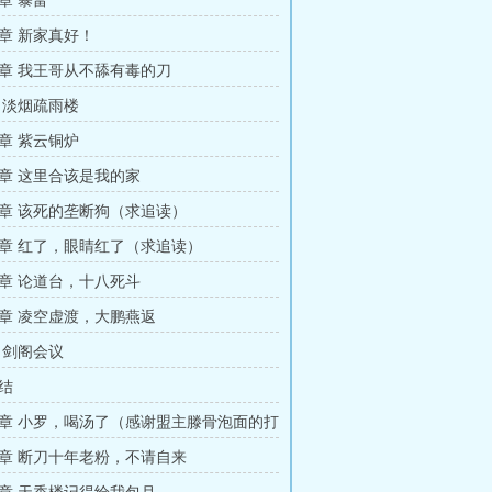
章 暴富
章 新家真好！
章 我王哥从不舔有毒的刀
 淡烟疏雨楼
章 紫云铜炉
章 这里合该是我的家
章 该死的垄断狗（求追读）
章 红了，眼睛红了（求追读）
章 论道台，十八死斗
章 凌空虚渡，大鹏燕返
 剑阁会议
结
章 小罗，喝汤了（感谢盟主滕骨泡面的打
章 断刀十年老粉，不请自来