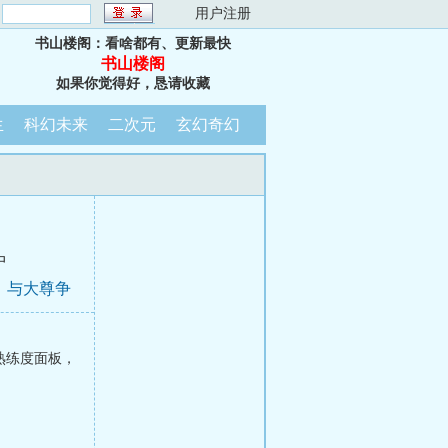
：
用户注册
书山楼阁：看啥都有、更新最快
书山楼阁
如果你觉得好，恳请收藏
生
科幻未来
二次元
玄幻奇幻
中
子，与大尊争
熟练度面板，