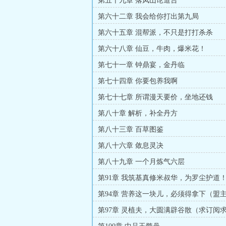
第五十九章 落凤山论道台
第六十二章 我会给你打出第九局
第六十五章 混帮派，不只是打打杀杀
第六十八章 仙豆，牛肉，爆米花！
第七十一章 钟鼎宴，金丹临
第七十四章 你要包养我啊
第七十七章 所谓漫天要价，坐地还钱
第八十章 解析，补全丹方
第八十三章 百草图鉴
第八十六章 敛息灵决
第八十九章 一个月炼气六层
第91章 我筑基真修米叔华，为罗尘护道
更））
第94章 营养这一块儿，必须得拿下（盟
加更）））
第97章 灵植夫，大圆满辟谷散（求订阅