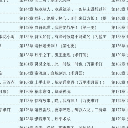
住了）
第141章 高二哥，别来无恙啊
第142
第144章 炼魂散人，魂道筑基，一条从未设想过的
第145
路
地
）
第147章 葬礼，绝后，拷心，咱们来日方长！（提
第148
前为盟主烟花小闽贺！）
大章求订
第149章 血符现世，我需要战争！（第一更）
第150
为烟花小闽
第152章 符宝如何，有些时候是不能退的（为盟主
第153
烟花小闽加更！）
！
第155章 请长老出剑！（第七更）
第156
）
第158章 烈阳之下，鬼王重现（求订阅）
第159
第161章 灵盛之地，此一时彼一时也（万更求订
第162
阅！）
友
第164章 帝流浆，血炼剑丸（求月票）
第165
魂，三管齐
第167章 上手山崩，炼制通幽丹（万更求月票！）
第168
月票）
第170章 祸水东引，筑基神魂
第171
第173章 你有故事，嘿，我有酒！（万更求订
第174
阅））
太上
字求订
第176章 落云备战，兽潮席卷，驾驭六龙，二阶爆
第177
猿（万字大章求订阅）
第178章 慑魂审问，烈阳术成
第179