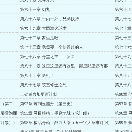
第六十章 死斗开局
第六十一
第六十三章 剑丸
第六十四
第六十六章 一内一外，兄弟扶持
第六十七
第六十九章 大圆满火球术
第七十章
第七十二章 罗尘是吧
第七十三
第七十五章 我需要一个信得过的人
第七十六
第七十八章 丹堂之主——罗尘
第七十九
第八十一章 这里这里还有这里，那里那里还有那
第八十二
里！
第八十四章 送机！
第八十五
第八十七章 筑基修士之死
第八十八
上架感言加更新计划
第90章
更））
！（第二
第92章 炼制玉髓丹（第三更）
第93章
主滕骨泡面
第95章 灵目根植，望穿地脉（求订阅）
第96章
求月票））
第98章 极品丹药，战力大涨（五千字大章求订阅）
第99章