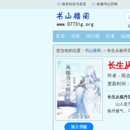
将本站设为首页
收藏书山官网
首页
书库
排行榜
完本
仙侠
您当前的位置：
书山楼阁
-> 长生从炼丹
长生
作者：雨
更新时间：202
长生从炼丹
山人是
炼丹服气，
加入书架