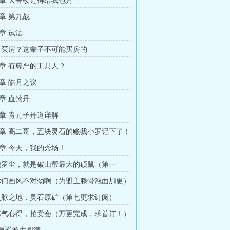
章 天香楼记得给我包月
章 第九战
章 试法
 买房？这辈子不可能买房的
章 有尊严的工具人？
章 皓月之议
章 血煞丹
章 青元子丹道详解
章 高二哥，五块灵石的账我小罗记下了！
章 今天，我的秀场！
 他罗尘，就是破山帮最大的硕鼠（第一
 你们画风不对劲啊（为盟主滕骨泡面加更）
 灵脉之地，灵石原矿（第七更求订阅）
 炼气心得，拍卖会（万更完成，求首订！）