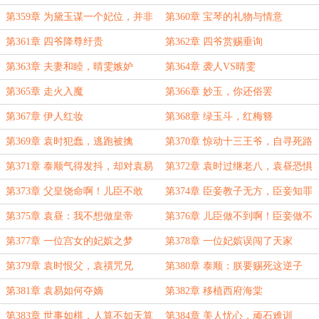
第359章 为黛玉谋一个妃位，并非
第360章 宝琴的礼物与情意
难事
第361章 四爷降尊纡贵
第362章 四爷赏赐垂询
第363章 夫妻和睦，晴雯嫉妒
第364章 袭人VS晴雯
第365章 走火入魔
第366章 妙玉，你还俗罢
第367章 伊人红妆
第368章 绿玉斗，红梅簪
第369章 袁时犯蠢，逃跑被擒
第370章 惊动十三王爷，自寻死路
第371章 泰顺气得发抖，却对袁易
第372章 袁时过继老八，袁昼恐惧
宽容
第373章 父皇饶命啊！儿臣不敢
第374章 臣妾教子无方，臣妾知罪
了！
第375章 袁昼：我不想做皇帝
第376章 儿臣做不到啊！臣妾做不
到啊！
第377章 一位宫女的妃嫔之梦
第378章 一位妃嫔误闯了天家
第379章 袁时恨父，袁禩咒兄
第380章 泰顺：朕要赐死这逆子
第381章 袁易如何夺嫡
第382章 移植西府海棠
第383章 世事如棋，人算不如天算
第384章 美人忧心，顽石难训