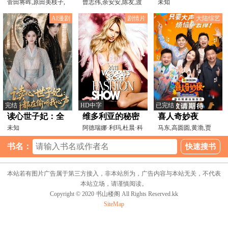
一年
菅田将晖,原田美枝子,
语
曾志伟,余安安,陈友,渡
未知
长泽雅美,永濑正敏,北
边良子,叶童,张坚庭
AI漫剧
剧情片
大陆综艺
完结
HD中字
已完结
读心世子妃：全
维多利亚的秘密
喜人奇妙夜
府都在偷听我心
未知
2011时装秀
阿德瑞娜·利玛,杜晨·科
马东,高圆圆,黄渤,贾
洛斯,米兰达·可儿
冰,秦昊,金靖,宋木子
声
书名：
本站若有图片广告属于第三方接入，非本站所为，广告内容与本站无关，不代表
本站立场，请谨慎阅读。
Copyright © 2020 书山楼阁 All Rights Reserved.kk
SiteMap