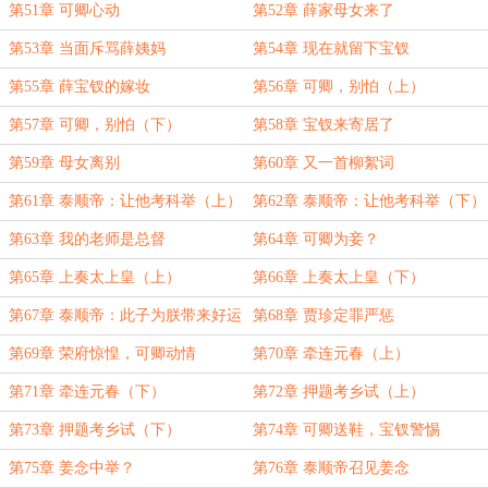
第51章 可卿心动
第52章 薛家母女来了
第53章 当面斥骂薛姨妈
第54章 现在就留下宝钗
第55章 薛宝钗的嫁妆
第56章 可卿，别怕（上）
第57章 可卿，别怕（下）
第58章 宝钗来寄居了
第59章 母女离别
第60章 又一首柳絮词
第61章 泰顺帝：让他考科举（上）
第62章 泰顺帝：让他考科举（下）
第63章 我的老师是总督
第64章 可卿为妾？
第65章 上奏太上皇（上）
第66章 上奏太上皇（下）
第67章 泰顺帝：此子为朕带来好运
第68章 贾珍定罪严惩
第69章 荣府惊惶，可卿动情
第70章 牵连元春（上）
第71章 牵连元春（下）
第72章 押题考乡试（上）
第73章 押题考乡试（下）
第74章 可卿送鞋，宝钗警惕
第75章 姜念中举？
第76章 泰顺帝召见姜念