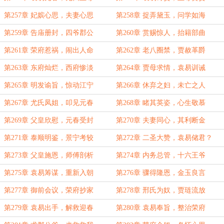
第257章 妃嫔心思，夫妻心思
第258章 捉弄黛玉，问学如海
第259章 告庙册封，四爷郡公
第260章 赏赐惊人，抬籍部曲
第261章 荣府惹祸，闹出人命
第262章 老八圈禁，贾赦革爵
第263章 东府灿烂，西府惨淡
第264章 贾母求情，袁易训诫
第265章 明发谕旨，惊动江宁
第266章 休弃之妇，未亡之人
第267章 尤氏凤姐，叩见元春
第268章 睹其英姿，心生敬慕
第269章 父皇欣慰，元春受封
第270章 夫妻同心，其利断金
第271章 泰顺明鉴，景宁考较
第272章 二圣大赞，袁易储君？
第273章 父皇施恩，师傅剖析
第274章 内务总管，十六王爷
第275章 袁易筹谋，重新入朝
第276章 骤得隆恩，金玉良言
第277章 御前会议，荣府抄家
第278章 邢氏为奴，贾琏流放
第279章 袁易出手，解救迎春
第280章 袁易奉旨，整治荣府