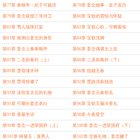
第77章 泰顺帝：此子可栽培
第78章 姜念婚事，皇子袁历
第79章 姜念获授三等侍卫
第80章 宝钗的震惊与怀疑
第81章 莺儿瑞珠打架
第82章 宝钗心机，可卿羞恼
第83章 推测出姜念的身世
第84章 宝钗洗脚
第85章 姜念上奏泰顺帝
第86章 姜念偶遇太上皇
第87章 二圣前奏对（上）
第88章 二圣前奏对（下）
第89章 贾母撞木钟
第90章 指婚元春
第91章 贾母惊傻了
第92章 贾政清新脱俗
第93章 送给皇太后的礼物
第94章 姜念元春初见
第95章 可卿向姜念表白
第96章 宝钗又服冷香丸
第97章 香菱学诗
第98章 今夜星空
第99章 姜念一进荣国府（上）
第100章 姜念一进荣国府（下）
第101章 林黛玉：臭男人
第102章 交换礼物，姜念赚了