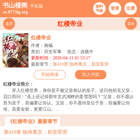
书山楼阁
手机版
临时
登录
注册
书架
m.0773lg.org
红楼帝业
返回
菜单
红楼帝业
作者：挽铖
类别：历史军事
状态：连载中
更新时间：2026-04-11 01:53:17
最新章节：
第419章 纨绔离京，初至军营
开始阅读
加入书架
红楼帝业简介：
穿入红楼世界，身份是不被父皇相认的皇子。这日他初见父皇，
启口而问：“圣上还记得那年玄武湖畔的姜雪莲吗？”父皇，你不愿认
吾为皇子，吾偏要让你认。父皇，你不愿传皇位于吾，吾偏要让你
传。吾爱金钗，更爱江山。...
《红楼帝业》最新章节
第419章 纨绔离京，初至军营