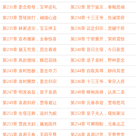
第231章 姜念祭母，宝琴还礼
第232章 景宁返京，泰顺思储
第233章 贾琏挨打，岫烟心迹
第234章 十三王爷，告诫荣府
第235章 林家进京，宝玉摔玉
第236章 议定归宗，赏赐宁府
第237章 宣布搬家，女眷惊喜
第238章 宁府重开，荣府震惊
第239章 黛玉究竟，思念着谁
第240章 昔日主母，今日新贵
第241章 凤折翅续，蝶恋花续
第242章 逆子袁时，野种姜念
第243章 袁时怒极，姜念夺刀
第244章 自取其辱，静待其变
第245章 袁时圈禁，姜念归宗
第246章 十三王爷，掌宗人府
第247章 明发谕旨，皇子袁易
第248章 蟒袍加身，认亲二圣
第249章 袁易归府，贾母避让
第250章 元春恭迎，贾母怒骂
第251章 生母迁葬，追封为嫔
第252章 皇子夫人，规矩家法
第253章 贾政夫妇，尴尬跪拜
第254章 可卿期盼，元春忐忑
第255章 袁易元春，见四至尊
第256章 袁易讨赏，至尊赞赏