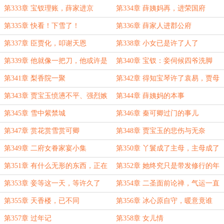
第333章 宝钗理账，薛家进京
第334章 薛姨妈再，进荣国府
第335章 快看！下雪了！
第336章 薛家人进郡公府
第337章 臣贾化，叩谢天恩
第338章 小女已是许了人了
第339章 他就像一把刀，他或许是
第340章 宝钗：妾伺候四爷洗脚
真龙
第341章 梨香院一聚
第342章 得知宝琴许了袁易，贾母
郁闷了
第343章 贾宝玉愤懑不平、强烈嫉
第344章 薛姨妈的本事
妒
第345章 雪中紫禁城
第346章 秦可卿过门的事儿
第347章 赏花赏雪赏可卿
第348章 贾宝玉的悲伤与无奈
第349章 二府女眷家宴小集
第350章 丫鬟成了主母，主母成了
下人
第351章 有什么无形的东西，正在
第352章 她终究只是带发修行的年
快速生长
轻姑娘
第353章 妾等这一天，等许久了
第354章 二圣面前论禅，气运一直
都在
第355章 天香楼，已不同
第356章 冰心原自守，暖意竟谁
亲？
第357章 过年记
第358章 女儿情