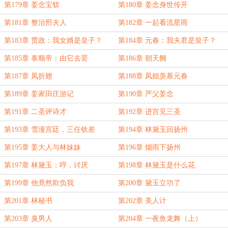
第179章 姜念宝钗
第180章 姜念身世传开
第181章 整治邢夫人
第182章 一起看流星雨
第183章 贾政：我女婿是皇子？
第184章 元春：我夫君是皇子？
第185章 泰顺帝：由它去罢
第186章 朝天阙
第187章 凤折翅
第188章 凤姐羡慕元春
第189章 姜家田庄游记
第190章 严父姜念
第191章 二圣评诗才
第192章 进宫见三圣
第193章 雪漫宫廷，三任钦差
第194章 林黛玉回扬州
第195章 姜大人与林妹妹
第196章 烟雨下扬州
第197章 林黛玉：哼，讨厌
第198章 林黛玉是什么花
第199章 他竟然欺负我
第200章 黛玉立功了
第201章 林秘书
第202章 美人计
第203章 臭男人
第204章 一夜鱼龙舞（上）