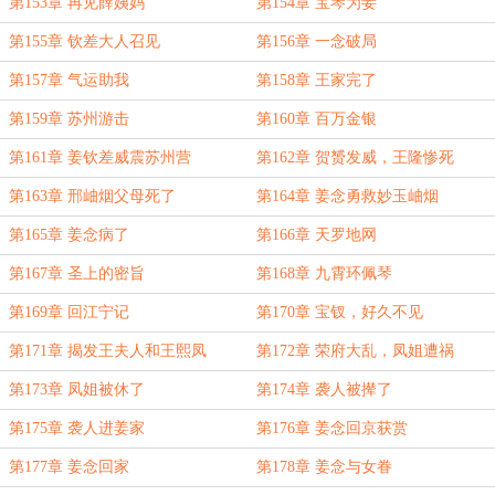
第153章 再见薛姨妈
第154章 宝琴为妾
第155章 钦差大人召见
第156章 一念破局
第157章 气运助我
第158章 王家完了
第159章 苏州游击
第160章 百万金银
第161章 姜钦差威震苏州营
第162章 贺赟发威，王隆惨死
第163章 邢岫烟父母死了
第164章 姜念勇救妙玉岫烟
第165章 姜念病了
第166章 天罗地网
第167章 圣上的密旨
第168章 九霄环佩琴
第169章 回江宁记
第170章 宝钗，好久不见
第171章 揭发王夫人和王熙凤
第172章 荣府大乱，凤姐遭祸
第173章 凤姐被休了
第174章 袭人被撵了
第175章 袭人进姜家
第176章 姜念回京获赏
第177章 姜念回家
第178章 姜念与女眷