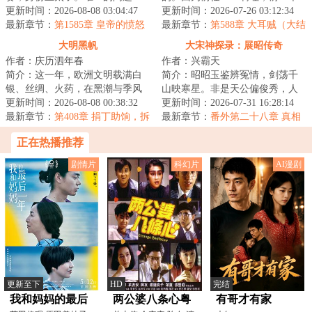
是，现任国王是路易十六，两年
更新时间：2026-08-08 03:04:47
穿越者也是穿越到刘备身上。前
更新时间：2026-07-26 03:12:34
后就会被咔嚓……既...
最新章节：
第1585章 皇帝的愤怒
任嗝屁了，我接...
最新章节：
第588章 大耳贼（大结
局）
大明黑帆
大宋神探录：展昭传奇
作者：庆历泗年春
作者：兴霸天
简介：这一年，欧洲文明载满白
简介：昭昭玉鉴辨冤情，剑荡千
银、丝绸、火药，在黑潮与季风
山映寒星。非是天公偏俊秀，人
间激情碰撞。这一年，经历萨尔
更新时间：2026-08-08 00:38:32
间必要此光明。展昭的神探之
更新时间：2026-07-31 16:28:14
浒惨败的大明，...
最新章节：
第408章 捐丁助饷，拆
路，自大相国寺开...
最新章节：
番外第二十八章 真相
被缝衣
与结局（中）
正在热播推荐
剧情片
科幻片
AI漫剧
更新至下
HD
完结
我和妈妈的最后
两公婆八条心粤
有哥才有家