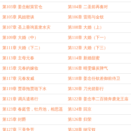
第103章 姜念献策官仓
第104章 二圣前再奏对
第105章 凤姐密谈
第106章 雷雨与金钗
第107章 圣上垂询直隶水灾
第108章 大婚（上）
第109章 大婚（中）
第110章 大婚（下一）
第111章 大婚（下二）
第112章 大婚（下三）
第113章 主母元春
第114章 新婚甜蜜
第115章 元春的嫁妆
第116章 晴雯爆炭脾气
第117章 元春发威
第118章 姜念任钦差御前侍卫
第119章 贾蓉拖贾琏下水
第120章 刀光箭影行
第121章 调兵遣将行
第122章 姜念率二百骑奔袭龙王庙
第123章 春庭雪，牡丹池，相思遥
第124章 回京
第125章 封爵
第126章 归荣
第127章 三美争芳
第128章 纳宝钗