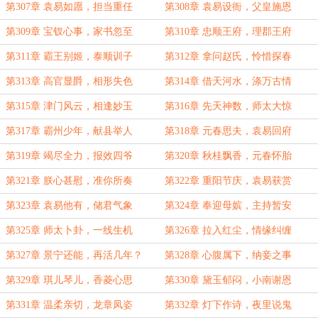
第307章 袁易如愿，担当重任
第308章 袁易设衙，父皇施恩
第309章 宝钗心事，家书忽至
第310章 忠顺王府，理郡王府
第311章 霸王别姬，泰顺训子
第312章 拿问赵氏，怜惜探春
第313章 高官显爵，相形失色
第314章 借天河水，涤万古情
第315章 津门风云，相逢妙玉
第316章 先天神数，师太大惊
第317章 霸州少年，献县举人
第318章 元春思夫，袁易回府
第319章 竭尽全力，报效四爷
第320章 秋桂飘香，元春怀胎
第321章 朕心甚慰，准你所奏
第322章 重阳节庆，袁易获赏
第323章 袁易他有，储君气象
第324章 奉迎母嫔，主持暂安
第325章 师太卜卦，一线生机
第326章 拉入红尘，情缘纠缠
第327章 景宁还能，再活几年？
第328章 心腹属下，纳妾之事
第329章 琪儿琴儿，香菱心思
第330章 黛玉郁闷，小南谢恩
第331章 温柔亲切，龙章凤姿
第332章 灯下作诗，夜里说鬼