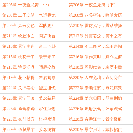
第205章 一夜鱼龙舞（中）
第206章 一夜鱼龙舞（下）
第207章 二圣立储，气运吞龙
第208章 八爷密谋，暗杀袁历
第209章 风云变色，军队渡江
第210章 雷厉风行，震动维扬
第211章 钦差冷面，阎罗斩首
第212章 酷吏姜念，何惧之有
第213章 景宁南巡，道士卜卦
第214章 圣上降旨，黛玉送帕
第215章 桃花开了，景宁来了
第216章 假作真时，真亦是假
第217章 诗意泛湖，骤起变故
第218章 照影献舞，袁历中毒
第219章 花下枯骨，朱唇鸩毒
第220章 人在危墙，袁历身亡
第221章 关押姜念，黛玉担忧
第222章 泰顺惊怒，熹妃痛哭
第223章 景宁问诊，姜念获释
第224章 姜念归园，琴曲别韵
第225章 圣驾移跸，家住海边
第226章 甄府接驾，薛家观驾
第227章 御前博弈，棋枰密语
第228章 春游江宁，景宁微服
第229章 假刺景宁，姜念擒首
第230章 景宁用计，戴权招供