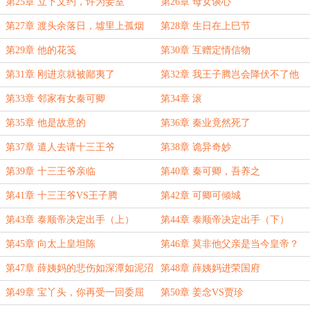
第25章 立下文约，许为妾室
第26章 母女谈心
第27章 渡头余落日，墟里上孤烟
第28章 生日在上巳节
第29章 他的花笺
第30章 互赠定情信物
第31章 刚进京就被鄙夷了
第32章 我王子腾岂会降伏不了他
第33章 邻家有女秦可卿
第34章 滚
第35章 他是故意的
第36章 秦业竟然死了
第37章 遣人去请十三王爷
第38章 诡异奇妙
第39章 十三王爷亲临
第40章 秦可卿，吾养之
第41章 十三王爷VS王子腾
第42章 可卿可倾城
第43章 泰顺帝决定出手（上）
第44章 泰顺帝决定出手（下）
第45章 向太上皇坦陈
第46章 莫非他父亲是当今皇帝？
第47章 薛姨妈的悲伤如深潭如泥沼
第48章 薛姨妈进荣国府
第49章 宝丫头，你再受一回委屈
第50章 姜念VS贾珍