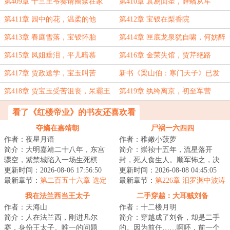
傻
第409章 十三王爷奏请圈禁在家
第410章 袁易面圣，薛蟠从军
第411章 园中的花，温柔的他
第412章 宝钗在梨香院
第413章 春庭雪落，宝钗怀胎
第414章 匣底龙泉犹自啸，何妨醉
罢且高吟
第415章 凤姐垂泪，平儿暗慕
第416章 金荣失馆，贾芹绝路
第417章 贾政送学，宝玉叫苦
新书《梁山伯：寒门天子》已发
第418章 贾宝玉受苦沮丧，呆霸王
第419章 纨绔离京，初至军营
别母从军
看了《红楼帝业》的书友还喜欢看
夺嫡在嘉靖朝
尸祸一六四四
作者：夜星月语
作者：稚嫩小菠萝
简介：大明嘉靖二十八年，东宫
简介：崇祯十五年，流星落开
骤空，紫禁城陷入一场生死棋
封，死人食生人。顺军怖之，决
局，牵扯着无数人的生死荣辱。
更新时间：2026-08-06 17:56:50
马家口灌开封，而祸水横流。两
更新时间：2026-08-08 04:45:05
一边是裕王朱载坖...
最新章节：
第二百五十六章 选定
年后，岁的初二学...
最新章节：
第226章 汨罗渊中波涛
动
我在法兰西当王太子
二手穿越：大耳贼刘备
作者：天海山
作者：十二楼月明
简介：人在法兰西，刚进凡尔
简介：穿越成了刘备，却是二手
赛，身份王太子。唯一的问题
的。因为前任……啊呸，前一个