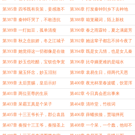
第385章 四爷既有良策，妾感激不
第386章 打发秦钟到乡下去种地
尽
第387章 秦钟吓哭了，不敢违抗
第388章 箱笼藏词，陌上新枝
第389章 一灯如豆，孤单清瘦
第390章 春之雨霖铃，夏之满庭芳
第391章 秋之念奴娇，冬之江城子
第392章 她这辈子都忘不掉今夜了
第393章 她觉得这一切都像是在做
第394章 既是女儿情，也是女儿秦
梦
第395章 妙玉也吃醋，宝钗也争宠
第396章 比夺嫡更难的是端水
第397章 黛玉怀念，妙玉泪别
第398章 袁易生日，得两代天恩
第399章 太后赏赐，皇后示好
第400章 夜光杯里春波暖，饮罢浑
忘岁月赊
第401章 两位至尊的生辰
第402章 今日真会惹出事来
第403章 呆霸王真是个呆子
第404章 清吟堂，竹枝词
第405章 十三王爷长子，郡公袁昌
第406章 薛蟠挨揍，贾瑞摔死
第407章 奏报十三王爷，奏报圣上
第408章 一个呆，一个蠢，他却不