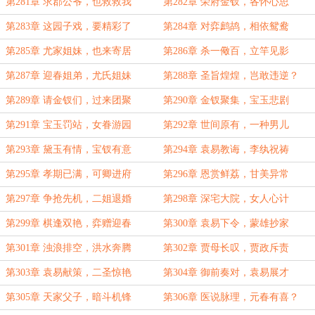
第281章 求郡公爷，也救救我
第282章 荣府金钗，各怀心思
第283章 这园子戏，要精彩了
第284章 对弈鹧鸪，相依鸳鸯
第285章 尤家姐妹，也来寄居
第286章 杀一儆百，立竿见影
第287章 迎春姐弟，尤氏姐妹
第288章 圣旨煌煌，岂敢违逆？
第289章 请金钗们，过来团聚
第290章 金钗聚集，宝玉悲剧
第291章 宝玉罚站，女眷游园
第292章 世间原有，一种男儿
第293章 黛玉有情，宝钗有意
第294章 袁易教诲，李纨祝祷
第295章 孝期已满，可卿进府
第296章 恩赏鲜荔，甘美异常
第297章 争抢先机，二姐退婚
第298章 深宅大院，女人心计
第299章 棋逢双艳，弈赠迎春
第300章 袁易下令，蒙雄抄家
第301章 浊浪排空，洪水奔腾
第302章 贾母长叹，贾政斥责
第303章 袁易献策，二圣惊艳
第304章 御前奏对，袁易展才
第305章 天家父子，暗斗机锋
第306章 医说脉理，元春有喜？