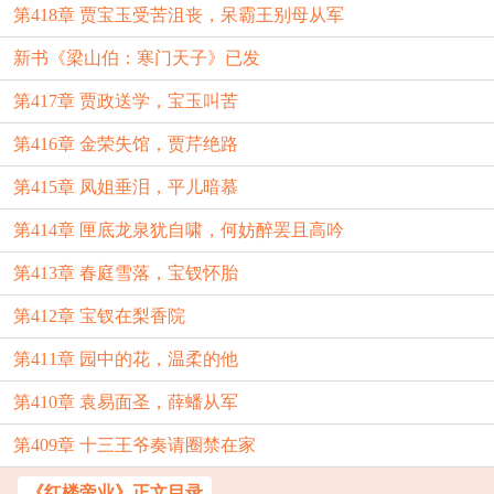
第418章 贾宝玉受苦沮丧，呆霸王别母从军
新书《梁山伯：寒门天子》已发
第417章 贾政送学，宝玉叫苦
第416章 金荣失馆，贾芹绝路
第415章 凤姐垂泪，平儿暗慕
第414章 匣底龙泉犹自啸，何妨醉罢且高吟
第413章 春庭雪落，宝钗怀胎
第412章 宝钗在梨香院
第411章 园中的花，温柔的他
第410章 袁易面圣，薛蟠从军
第409章 十三王爷奏请圈禁在家
《红楼帝业》正文目录