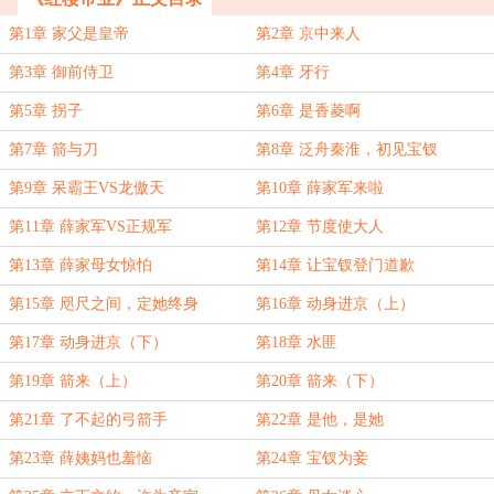
第1章 家父是皇帝
第2章 京中来人
第3章 御前侍卫
第4章 牙行
第5章 拐子
第6章 是香菱啊
第7章 箭与刀
第8章 泛舟秦淮，初见宝钗
第9章 呆霸王VS龙傲天
第10章 薛家军来啦
第11章 薛家军VS正规军
第12章 节度使大人
第13章 薛家母女惊怕
第14章 让宝钗登门道歉
第15章 咫尺之间，定她终身
第16章 动身进京（上）
第17章 动身进京（下）
第18章 水匪
第19章 箭来（上）
第20章 箭来（下）
第21章 了不起的弓箭手
第22章 是他，是她
第23章 薛姨妈也羞恼
第24章 宝钗为妾