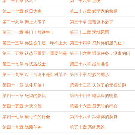
第二十五章 比武！
第二十六章 朋友
第二十七章 落日为患
第二十八章 武学家的荣耀
第二十九章 摊上大事了
第三十章 道谢就不必了
第三十一章 关门！放铁牛！
第三十二章 满城风雨
第三十三章 你这么牛逼，咋不上天
第三十四章 打到你们服为止！
呢？
第三十五章 认怂不重要，重要的是
第三十六章 通缉任务，没事的闪
替谁认
第三十七章 寻找盾战士！
第三十八章 战前准备
第三十九章 以上言论不是针对某个
第四十章 绝妙的地形
行会
第四十一章 战斗开始！
第四十二章 失效了的无视防御
第四十三章 绝望的复仇
第四十四章 嘲讽脸的明都
第四十五章 大获全胜
第四十六章 最无耻的行会
第四十七章 最可怕的行会
第四十八章 踩爆你的脑袋
第四十九章 隐藏任务
第五十章 系统思维