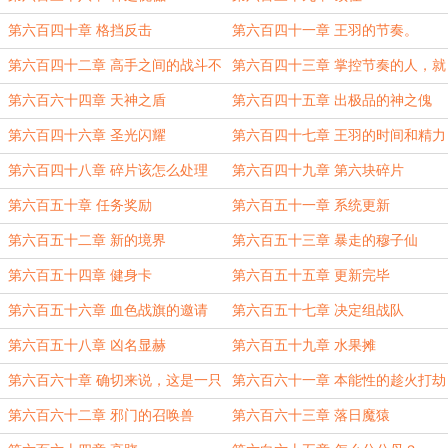
第六百四十章 格挡反击
第六百四十一章 王羽的节奏。
第六百四十二章 高手之间的战斗不
第六百四十三章 掌控节奏的人，就
要随意插手。
能掌控输出。
第六百六十四章 天神之盾
第六百四十五章 出极品的神之傀
儡。
第六百四十六章 圣光闪耀
第六百四十七章 王羽的时间和精力
第六百四十八章 碎片该怎么处理
第六百四十九章 第六块碎片
第六百五十章 任务奖励
第六百五十一章 系统更新
第六百五十二章 新的境界
第六百五十三章 暴走的穆子仙
第六百五十四章 健身卡
第六百五十五章 更新完毕
第六百五十六章 血色战旗的邀请
第六百五十七章 决定组战队
第六百五十八章 凶名显赫
第六百五十九章 水果摊
第六百六十章 确切来说，这是一只
第六百六十一章 本能性的趁火打劫
鸡
第六百六十二章 邪门的召唤兽
第六百六十三章 落日魔猿