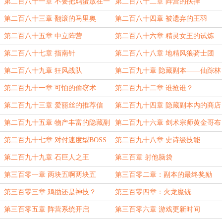
第二百八十一章 不要把鸡蛋放在一
第二百八十二章 阵营的抉择
个篮子里
第二百八十三章 翻滚的马里奥
第二百八十四章 被遗弃的王羽
第二百八十五章 中立阵营
第二百八十六章 精灵女王的试炼
第二百八十七章 指南针
第二百八十八章 地精风狼骑士团
第二百八十九章 狂风战队
第二百九十章 隐藏副本——仙踪林
第二百九十一章 可怕的偷窃术
第二百九十二章 谁抢谁？
第二百九十三章 爱丽丝的推荐信
第二百九十四章 隐藏副本内的商店
第二百九十五章 物产丰富的隐藏副
第二百九十六章 剑术宗师黄金哥布
本
林
第二百九十七章 对付速度型BOSS
第二百九十八章 史诗级技能
的最好办法就是不让他动
第二百九十九章 石巨人之王
第三百章 射他脑袋
第三百零一章 两块五啊两块五
第三百零二章：副本的最终奖励
第三百零三章 鸡肋还是神技？
第三百零四章：火龙魔铳
第三百零五章 阵营系统开启
第三百零六章 游戏更新时间