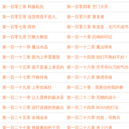
第一百零三章 料敌机先
第一百零四章 空门大开
第一百零五章 这货简直不是人。
第一百零六章 屠龙者
第一百零七章 阵营
第一百零八章 有道是，无巧不成书
第一百零九章 巴黎大教堂
第一百一十章 武神的印记
第一百一十一章 魔法水晶
第一百一十二章 魔法弹夹
第一百一十三章 因为上帝需要我
第一百一十四章 咱们不熟好不好！
第一百一十五章 面子是凑上来丢的
第一百一十六章 空手夺白刃的气功
师
第一百一十七章 守株待兔
第一百一十八章 驱虎吞狼
第一百一十九章 上帝也疯狂
第一百二十章：我更信仰我的拳
头！
第一百二十一章 让人蛋疼的裁决圣
第一百二十二章 无聊的战斗
光
第一百二十三章 误打误撞的突破点
第一百二十四章 BOSS的打法
第一百二十五章 全城追杀
第一百二十六章 别急，等救兵
第一百二十七章 挑拨离间的王羽
第一百二十八章 房上行者