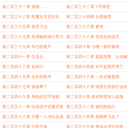
第二百三十一章 宠物……
第二百三十二章 V字阵型
第二百三十三章 蛇魔女王安吉拉
第二百三十四章 全团崩溃
第二百三十五章 靠背刀法
第二百三十六章 窘境
第二百三十七章 加强版的瑞士军刀
第二百三十八章 安吉拉的诅咒
第二百三十九章 辛巴的笔尺
第二百四十章 小楼一夜听春雨
第二百四十一章 念流云
第二百四十二章 我就屈尊，让你喊
声牛叔吧
第二百四十三章 反间计
第二百四十四章 对不起我手滑了。
第二百四十五章 会长的权术
第二百四十六章 一步步被套路
第二百四十七章 该收网了
第二百四十八章 场景任务的行会征
战
第二百四十九章 系统的文字游戏
第二百五十章 敌对阵营加入战场
第二百五十一章 比传说中还要厉害
第二百五十二章 激烈的战斗
的格斗家
第二百五十三章 只要一人冲出去就
第二百五十四章 就那样飞走了
行
第二百五十五章 不死不休
第二百五十六章 将误会进行到底