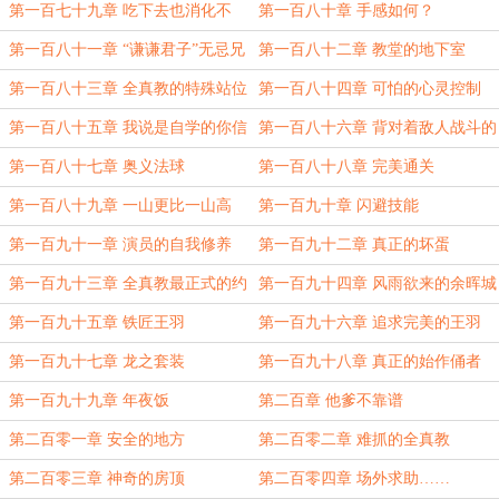
人
第一百七十九章 吃下去也消化不
第一百八十章 手感如何？
了！
第一百八十一章 “谦谦君子”无忌兄
第一百八十二章 教堂的地下室
第一百八十三章 全真教的特殊站位
第一百八十四章 可怕的心灵控制
第一百八十五章 我说是自学的你信
第一百八十六章 背对着敌人战斗的
吗？
功夫
第一百八十七章 奥义法球
第一百八十八章 完美通关
第一百八十九章 一山更比一山高
第一百九十章 闪避技能
第一百九十一章 演员的自我修养
第一百九十二章 真正的坏蛋
第一百九十三章 全真教最正式的约
第一百九十四章 风雨欲来的余晖城
定
第一百九十五章 铁匠王羽
第一百九十六章 追求完美的王羽
第一百九十七章 龙之套装
第一百九十八章 真正的始作俑者
第一百九十九章 年夜饭
第二百章 他爹不靠谱
第二百零一章 安全的地方
第二百零二章 难抓的全真教
第二百零三章 神奇的房顶
第二百零四章 场外求助……