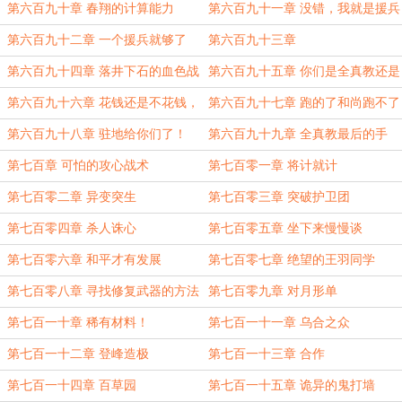
第六百九十章 春翔的计算能力
第六百九十一章 没错，我就是援兵
第六百九十二章 一个援兵就够了
第六百九十三章
第六百九十四章 落井下石的血色战
第六百九十五章 你们是全真教还是
旗
丐帮？
第六百九十六章 花钱还是不花钱，
第六百九十七章 跑的了和尚跑不了
这是个问题
庙
第六百九十八章 驻地给你们了！
第六百九十九章 全真教最后的手
段！
第七百章 可怕的攻心战术
第七百零一章 将计就计
第七百零二章 异变突生
第七百零三章 突破护卫团
第七百零四章 杀人诛心
第七百零五章 坐下来慢慢谈
第七百零六章 和平才有发展
第七百零七章 绝望的王羽同学
第七百零八章 寻找修复武器的方法
第七百零九章 对月形单
第七百一十章 稀有材料！
第七百一十一章 乌合之众
第七百一十二章 登峰造极
第七百一十三章 合作
第七百一十四章 百草园
第七百一十五章 诡异的鬼打墙