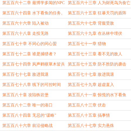
夫！
第五百六十二章 最博学多闻的NPC
第五百六十三章 人为财死鸟为食亡
第五百六十四章 水下看鱼的任务。
第五百六十五章 狂暴天罚的盾阵
第五百六十六章 陷入被动
第五百六十七章 背腹受敌
第五百六十八章 走投无路
第五百六十九章 在丛林中埋伏
第五百七十章 不同心的同心盟
第五百七十一章 猎物
第五百七十二章 谁是捕猎者？
第五百七十三章 看不见的敌人
第五百七十四章 风声鹤唳草木皆兵
第五百七十五章 防不胜防的袭击
第五百七十七章 敌进我退
第五百七十七章 敌进我退
第五百七十八章 线下的可控时间
第五百七十九章 趁虚直入
第五百八十章 攻陷铁岩堡
第五百八十一章 惊慌的水下看鱼
第五百八十二章 唯一的港口
第五百八十三章 伏击
第五百八十四章 无忌的“谋略”
第五百八十五章 搞事情
第五百八十六章 前沿侵略战
第五百八十七章 实力悬殊