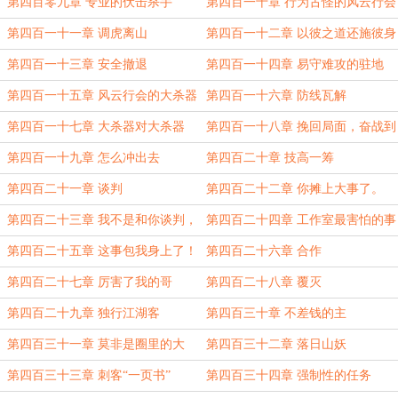
过没有？
第四百零九章 专业的伏击杀手
第四百一十章 行为古怪的风云行会
第四百一十一章 调虎离山
第四百一十二章 以彼之道还施彼身
第四百一十三章 安全撤退
第四百一十四章 易守难攻的驻地
第四百一十五章 风云行会的大杀器
第四百一十六章 防线瓦解
第四百一十七章 大杀器对大杀器
第四百一十八章 挽回局面，奋战到
底。
第四百一十九章 怎么冲出去
第四百二十章 技高一筹
第四百二十一章 谈判
第四百二十二章 你摊上大事了。
第四百二十三章 我不是和你谈判，
第四百二十四章 工作室最害怕的事
我这是警告。
第四百二十五章 这事包我身上了！
第四百二十六章 合作
第四百二十七章 厉害了我的哥
第四百二十八章 覆灭
第四百二十九章 独行江湖客
第四百三十章 不差钱的主
第四百三十一章 莫非是圈里的大
第四百三十二章 落日山妖
神？
第四百三十三章 刺客“一页书”
第四百三十四章 强制性的任务