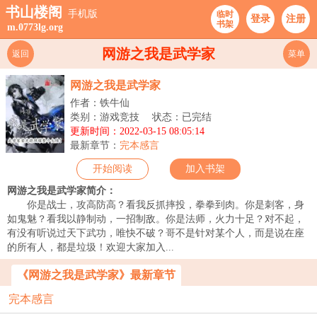
书山楼阁
手机版
临时
登录
注册
书架
m.0773lg.org
网游之我是武学家
返回
菜单
网游之我是武学家
作者：铁牛仙
类别：游戏竞技
状态：已完结
更新时间：2022-03-15 08:05:14
最新章节：
完本感言
开始阅读
加入书架
网游之我是武学家简介：
你是战士，攻高防高？看我反抓摔投，拳拳到肉。你是刺客，身
如鬼魅？看我以静制动，一招制敌。你是法师，火力十足？对不起，
有没有听说过天下武功，唯快不破？哥不是针对某个人，而是说在座
的所有人，都是垃圾！欢迎大家加入...
《网游之我是武学家》最新章节
完本感言