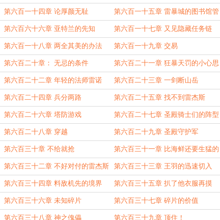
第六百一十四章 论厚颜无耻
第六百一十五章 雷暴城的图书馆管
理员
第六百六十六章 亚特兰的先知
第六百一十七章 又见隐藏任务链
第六百一十八章 两全其美的办法
第六百一十九章 交易
第六百二十章： 无忌的条件
第六百二十一章 狂暴天罚的小心思
第六百二十二章 年轻的法师雷诺
第六百二十三章 一剑断山岳
第六百二十四章 兵分两路
第六百二十五章 找不到雷杰斯
第六百二十六章 塔防游戏
第六百二十七章 圣殿骑士们的阵型
第六百二十八章 穿越
第六百二十九章 圣殿守护军
第六百三十章 不给就抢
第六百三十一章 比海鲜还要生猛的
家伙
第六百三十二章 不好对付的雷杰斯
第六百三十三章 王羽的迅速切入
第六百三十四章 料敌机先的境界
第六百三十五章 扒了他衣服再摸
第六百三十六章 未知碎片
第六百三十七章 碎片的价值
第六百三十八章 神之傀儡
第六百三十九章 顶住！