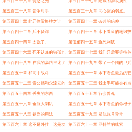
第五百三十六章 诱惑之光
第五百三十七章 隐藏的套装属性
第五百三十八章 竞争对手
第五百三十九章 同心盟的弱点。
第五百四十章 此乃偷梁换柱之计
第五百四十一章 破碎的信仰
第五百四十二章 兵不厌诈
第五百四十三章 水下看鱼的嘲讽技
能
第五百四十四章 太强了。
第伍佰四十五章 鱼死网破
第五百四十六章 死不认账的独孤九
第五百四十七章 我们只需要等待英
枪
雄
第五百四十八章 在我的套路里迷了
第五百四十九章 带了一个团的卫兵
路
屠城
第五百五十章 和高手战斗
第五百五十一章 水下看鱼最后的套
路
第五百五十二章 雷公挡和念流云的
第五百五十三章 我出手可能会有点
配合
过分
第五百五十四章 丢失的东西
第五百五十五章 行会兽魂
第五百五十六章 全服大喇叭
第五百五十七章 水下看鱼的命根子
第五百五十八章 钥匙的用法
第五百五十九章 疑似账号异常
第五百六十章 这不是外挂，这是功
第五百六十一章 亚特兰的线索