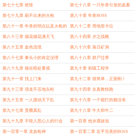
第七十七章 抢怪
第七十八章 一只年兽引发的血案
第七十九章 刷不出来的火枪
第八十章 年兽BOSS
第八十一章 年兽的弱点以及火枪的
第八十二章 用地形卡位
应用
第八十三章 烟花烟花满天飞
第八十四章 夕之战靴
第八十五章 血色流氓
第八十六章 落日矿洞
第八十七章 拳头小的肯定没理
第八十八章 群尸过界
第八十九章 猫在暗处看戏
第九十章 初级工程学
第九十一章 找上门来
第九十二章 很简单，正面刚！
第九十三章 强龙不压地头蛇
第九十四章 全真教快跑
第九十五章 一人搅动天下乱
第九十六章 一个能打的都没有
第九十七章 贵圈真乱
第九十八章 牛大和牛二
第九十九章 不咬人恶心人的行会
第一百章 他乡遇故知
第一百零一章 龙血枪神
第一百零二章 近乎完美的BOSS