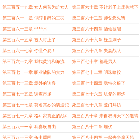
第三百五十九章 女人何苦为难女人
第三百六十章 不让老子上床你就下
来吧
第三百六十一章 似醉非醉的王羽
第三百六十二章 师父您先请
第三百六十三章 ****术
第三百六十四章 酒仙技能
第三百六十五章 被人盯上了
第三百六十六章 疑是刷子
第三百六十七章 你懂个屁！
第三百六十八章 夫妻战队
第三百六十九章 我找黄河和海流
第三百七十章 都是男人
第三百七十一章 职业战队的实力
第三百七十二章 明珠暗投
第三百七十三章 意外的访客
第三百七十四章 我特么服了
第三百七十五章 调查市场
第三百七十六章 坑爹的熔炼
第三百七十七章 莫名其妙的装逼犯
死三百七十八章 登门拜访
第三百七十九章 格斗家真正的战斗
第三百八十章 来自权御天下的邀请
方式
第三百八十一章 我喜欢自由
第三百八十二章 埋伏
第三百八十三章 杀出重围
第三百八十四章 一起去坐摩天轮