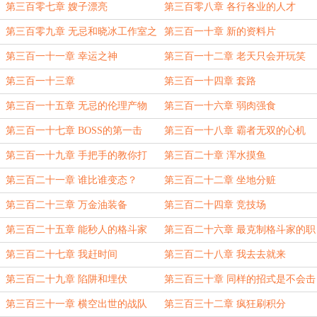
第三百零七章 嫂子漂亮
第三百零八章 各行各业的人才
第三百零九章 无忌和晓冰工作室之
第三百一十章 新的资料片
间的博弈
第三百一十一章 幸运之神
第三百一十二章 老天只会开玩笑
第三百一十三章
第三百一十四章 套路
第三百一十五章 无忌的伦理产物
第三百一十六章 弱肉强食
第三百一十七章 BOSS的第一击
第三百一十八章 霸者无双的心机
第三百一十九章 手把手的教你打
第三百二十章 浑水摸鱼
BOSS
第三百二十一章 谁比谁变态？
第三百二十二章 坐地分赃
第三百二十三章 万金油装备
第三百二十四章 竞技场
第三百二十五章 能秒人的格斗家
第三百二十六章 最克制格斗家的职
业
第三百二十七章 我赶时间
第三百二十八章 我去去就来
第三百二十九章 陷阱和埋伏
第三百三十章 同样的招式是不会击
中我两次的
第三百三十一章 横空出世的战队
第三百三十二章 疯狂刷积分