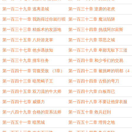
第一百二十九章 逃离圣城
第一百三十章 逆袭的老虎
第一百三十一章 我跑得过你就行呗
第一百三十二章 魔法陷阱
第一百三十三章 精炼术的发源地
第一百三十四章 挑战阿尔宙斯
第一百三十五章 八卦游龙掌
第一百三十六章 罪恶之城
第一百三十七章 他乡遇故知
第一百三十八章 卑鄙无耻下三滥
第一百三十九章 撞车任务
第一百四十章 和少爷们的交易
第一百四十一章 背腹受敌 （3章）
第一百四十二章 被挑衅的明都（4
章）
第一百四十三章 暗黑蝎子王
第一百四十四章 古怪的弯刀
第一百四十五章 双刀流的牛大师
第一百四十六章 白板而已
第一百四十七章 威慑力
第一百四十八章 不要让他穿衣服
第一八四十九章 合格的雷系法师
第一百五十章 救兵赶到
第一百五十一章 暗黑城
第一百五十二章 埋骨之地