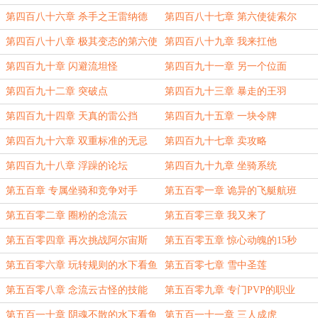
第四百八十六章 杀手之王雷纳德
第四百八十七章 第六使徒索尔
第四百八十八章 极其变态的第六使
第四百八十九章 我来扛他
徒。
第四百九十章 闪避流坦怪
第四百九十一章 另一个位面
第四百九十二章 突破点
第四百九十三章 暴走的王羽
第四百九十四章 天真的雷公挡
第四百九十五章 一块令牌
第四百九十六章 双重标准的无忌
第四百九十七章 卖攻略
第四百九十八章 浮躁的论坛
第四百九十九章 坐骑系统
第五百章 专属坐骑和竞争对手
第五百零一章 诡异的飞艇航班
第五百零二章 圈粉的念流云
第五百零三章 我又来了
第五百零四章 再次挑战阿尔宙斯
第五百零五章 惊心动魄的15秒
第五百零六章 玩转规则的水下看鱼
第五百零七章 雪中圣莲
第五百零八章 念流云古怪的技能
第五百零九章 专门PVP的职业
第五百一十章 阴魂不散的水下看鱼
第五百一十一章 三人成虎