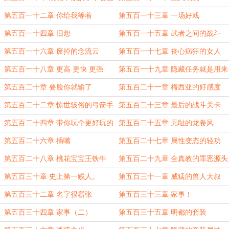
第五百一十二章 你给我等着
第五百一十三章 一场好戏
第五百一十四章 旧怨
第五百一十五章 武者之间的战斗
第五百一十六章 废掉的念流云
第五百一十七章 丧心病狂的女人
第五百一十八章 更高 更快 更强
第五百一十九章 隐藏任务就是用来
坑爹的
第五百二十章 要脸你就输了
第五百二十一章 梅西亚的好感度
第五百二十二章 惊世骇俗的弓箭手
第五百二十三章 最后的战斗关卡
第五百二十四章 带你玩个更好玩的
第五百二十五章 无耻的龙卷风
第五百二十六章 插嘴
第五百二十七章 属性变态的轻功
第五百二十八章 桃花宝宝王铁牛
第五百二十九章 全真教的罪恶源头
第五百三十章 史上第一贱人。
第五百三十一章 威猛的兽人大叔
第五百三十二章 名字很嚣张
第五百三十三章 家事！
第五百三十四章 家事（二）
第五百三十五章 明都的套装