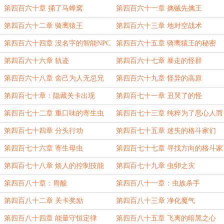
性条
第四百六十章 捅了马蜂窝
第四百六十一章 擒贼先擒王
第四百六十二章 骑鹰猿王
第四百六十三章 地对空战术
第四百六十四章 没名字的智能NPC
第四百六十五章 骑鹰猿王的秘密
第四百六十六章 轨迹
第四百六十七章 暴走的怪群
第四百六十八章 舍己为人无忌兄
第四百六十九章 怪异的高原
第四百七十章：隐藏关卡出现
第四百七十一章 丑哭了的怪
第四百七十二章 重口味的寄生虫
第四百七十三章 纯粹为了恶心人而
生的怪物
第四百七十四章 分头行动
第四百七十五章 迷失的格斗家们
第四百七十六章 寄生母虫
第四百七十七章 寻找方向的格斗家
们
第四百七十八章 烦人的控制技能
第四百七十九章 虫卵之灾
第四百八十章：胃酸
第四百八十一章：虫族杀手
第四百八十二章 关卡奖励
第四百八十三章 净化魔气
第四百八十四章 能量守恒定律
第四百八十五章 飞离的暗黑之心