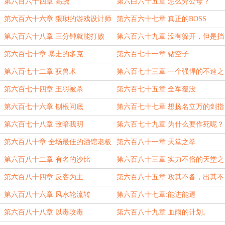
第六百六十四章 高跷
第六白六十五章 怎么分公母？
第六百六十六章 猥琐的游戏设计师
第六百六十七章 真正的BOSS
第六百六十八章 三分钟就能打败
第六百六十九章 没有躲开，但是挡
你。
住了
第六百七十章 暴走的多克
第六百七十一章 钻空子
第六百七十二章 驭兽术
第六百七十三章 一个强悍的不速之
客
第六百七十四章 王羽被杀
第六百七十五章 全军覆没
第六百七十六章 刨根问底
第六百七十七章 想扬名立万的剑指
苍穹
第六百七十八章 敌暗我明
第六百七十九章 为什么要作死呢？
第六百八十章 全场最佳的酒馆老板
第六百八十一章 天堂之拳
第六百八十二章 有名的沙比
第六百八十三章 实力不俗的天堂之
拳
第六百八十四章 反客为主
第六百八十五章 攻其不备，出其不
意
第六百八十六章 风水轮流转
第六百八十七章:能进能退
第六百八十八章 以毒攻毒
第六百八十九章 血雨的计划。