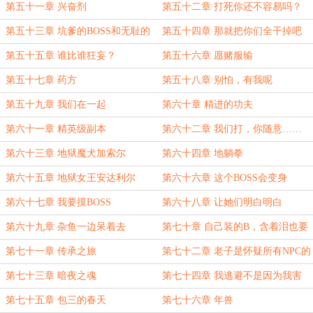
第五十一章 兴奋剂
第五十二章 打死你还不容易吗？
第五十三章 坑爹的BOSS和无耻的
第五十四章 那就把你们全干掉吧
王羽
第五十五章 谁比谁狂妄？
第五十六章 愿赌服输
第五十七章 药方
第五十八章 别怕，有我呢
第五十九章 我们在一起
第六十章 精进的功夫
第六十一章 精英级副本
第六十二章 我们打，你随意……
第六十三章 地狱魔犬加索尔
第六十四章 地躺拳
第六十五章 地狱女王安达利尔
第六十六章 这个BOSS会变身
第六十七章 我要摸BOSS
第六十八章 让她们明白明白
第六十九章 杂鱼一边呆着去
第七十章 自己装的B，含着泪也要
装下去
第七十一章 传承之旅
第七十二章 老子是怀疑所有NPC的
人格！
第七十三章 暗夜之魂
第七十四章 我逃避不是因为我害
怕！
第七十五章 包三的春天
第七十六章 年兽