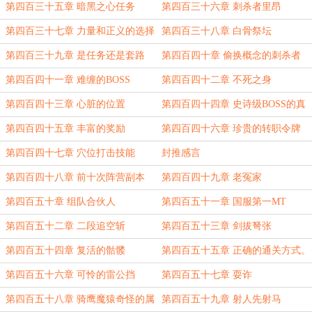
第四百三十五章 暗黑之心任务
第四百三十六章 刺杀者里昂
第四百三十七章 力量和正义的选择
第四百三十八章 白骨祭坛
第四百三十九章 是任务还是套路
第四百四十章 偷换概念的刺杀者
第四百四十一章 难缠的BOSS
第四百四十二章 不死之身
第四百四十三章 心脏的位置
第四百四十四章 史诗级BOSS的真
正实力
第四百四十五章 丰富的奖励
第四百四十六章 珍贵的转职令牌
第四百四十七章 穴位打击技能
封推感言
第四百四十八章 前十次阵营副本
第四百四十九章 老冤家
第四百五十章 组队合伙人
第四百五十一章 国服第一MT
第四百五十二章 二段追空斩
第四百五十三章 剑拔弩张
第四百五十四章 复活的骷髅
第四百五十五章 正确的通关方式。
第四百五十六章 可怜的雷公挡
第四百五十七章 耍诈
第四百五十八章 骑鹰魔猿奇怪的属
第四百五十九章 射人先射马