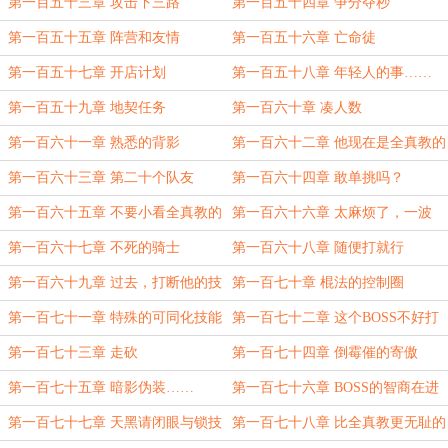
第一百五十三章 攻击下三路
第一百五十四章 争分夺秒
第一百五十五章 阵营和友情
第一百五十六章 亡命徒
第一百五十七章 开店计划
第一百五十八章 年轻人的事……
第一百五十九章 地契任务
第一百六十章 凑人数
第一百六十一章 熟悉的背影
第一百六十二章 他现在是全真教的
人了！
第一百六十三章 第二十个队友
第一百六十四章 敢单挑吗？
第一百六十五章 不要小看全真教的
第一百六十六章 太麻烦了，一波
任何人
吧！
第一百六十七章 不死的骑士
第一百六十八章 随便打就行
第一百六十九章 过去，打断他的技
第一百七十章 棍法的控制圈
能
第一百七十一章 特殊的可同化技能
第一百七十二章 这个BOSS不好打
第一百七十三章 走砍
第一百七十四章 倒霉催的寄傲
第一百七十五章 暗影伪装……
第一百七十六章 BOSS的智商在进
化
第一百七十七章 天黑请闭眼与锁技
第一百七十八章 比全真教更无耻的