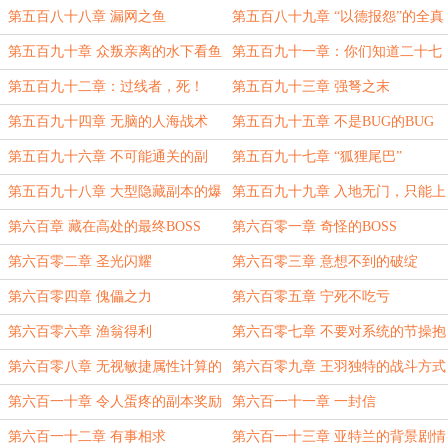
第五百八十八章 漏网之鱼
第五百八十九章 “以德报怨”的全真
教
第五百九十章 众叛亲离的水下看鱼
第五百九十一章：你们知道二十七
万有多少人吗？
第五百九十二章：过线者，死！
第五百九十三章 强弩之末
第五百九十四章 无脑的人海战术
第五百九十五章 不是BUG的BUG
第五百九十六章 不可能通关的副
第五百九十七章 “狐狸尾巴”
本。
第五百九十八章 大型隐藏副本的爆
第五百九十九章 入地无门，只能上
率
天
第六百章 藏在高处的最终BOSS
第六百零一章 奇怪的BOSS
第六百零二章 圣光闪耀
第六百零三章 意想不到的破绽
第六百零四章 傀儡之力
第六百零五章 宁死不吃亏
第六百零六章 渔翁得利
第六百零七章 不要对系统的节操抱
有幻想
第六百零八章 无视敏捷属性计算的
第六百零九章 王羽独特的战斗方式
极限闪避
第六百一十章 令人蛋疼的副本奖励
第六百一十一章 一封信
第六百一十二章 有事相求
第六百一十三章 亚特兰的背景剧情