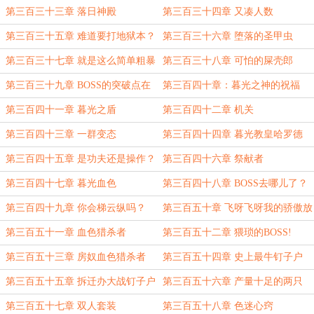
第三百三十三章 落日神殿
第三百三十四章 又凑人数
第三百三十五章 难道要打地狱本？
第三百三十六章 堕落的圣甲虫
第三百三十七章 就是这么简单粗暴
第三百三十八章 可怕的屎壳郎
第三百三十九章 BOSS的突破点在
第三百四十章：暮光之神的祝福
哪？
第三百四十一章 暮光之盾
第三百四十二章 机关
第三百四十三章 一群变态
第三百四十四章 暮光教皇哈罗德
第三百四十五章 是功夫还是操作？
第三百四十六章 祭献者
第三百四十七章 暮光血色
第三百四十八章 BOSS去哪儿了？
第三百四十九章 你会梯云纵吗？
第三百五十章 飞呀飞呀我的骄傲放
纵
第三百五十一章 血色猎杀者
第三百五十二章 猥琐的BOSS!
第三百五十三章 房奴血色猎杀者
第三百五十四章 史上最牛钉子户
第三百五十五章 拆迁办大战钉子户
第三百五十六章 产量十足的两只
BOSS
第三百五十七章 双人套装
第三百五十八章 色迷心窍