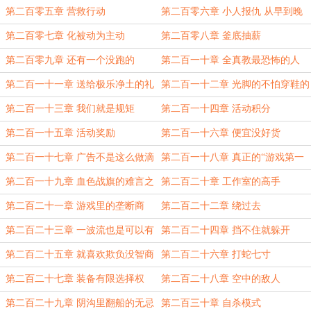
第二百零五章 营救行动
第二百零六章 小人报仇 从早到晚
第二百零七章 化被动为主动
第二百零八章 釜底抽薪
第二百零九章 还有一个没跑的
第二百一十章 全真教最恐怖的人
第二百一十一章 送给极乐净土的礼
第二百一十二章 光脚的不怕穿鞋的
物
第二百一十三章 我们就是规矩
第二百一十四章 活动积分
第二百一十五章 活动奖励
第二百一十六章 便宜没好货
第二百一十七章 广告不是这么做滴
第二百一十八章 真正的“游戏第一
人”
第二百一十九章 血色战旗的难言之
第二百二十章 工作室的高手
隐
第二百二十一章 游戏里的垄断商
第二百二十二章 绕过去
第二百二十三章 一波流也是可以有
第二百二十四章 挡不住就躲开
技术含量的
啊……
第二百二十五章 就喜欢欺负没智商
第二百二十六章 打蛇七寸
的BOSS。
第二百二十七章 装备有限选择权
第二百二十八章 空中的敌人
第二百二十九章 阴沟里翻船的无忌
第二百三十章 自杀模式