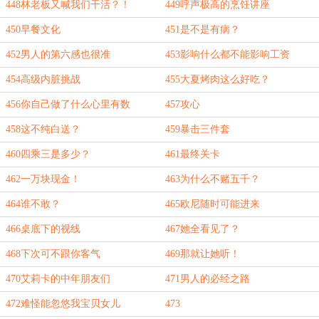
448林老板又喊我们干活？！
449呼声极高的烹饪讲座
450早餐文化
451是不是有病？
452男人的第六感也很准
453影响什么都不能影响工资
454高级内脏挑战
455大夏烤肉这么好吃？
456你自己做了什么心里有数
457攻心
458这不纯白送？
459暴击三件套
460四乘三是多少？
461最终关卡
462一万块现金！
463为什么不赌五千？
464谁不敢？
465欧尼随时可能进来
466桌底下的视线
467她全看见了？
468下次可不跟你客气
469那就让她听！
470艾莉卡的中年朋友们
471男人的必经之路
472难怪能忽悠我宝贝女儿
473