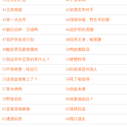
41北美狼獾
42初遇竞争对手
43第一次合作
44顶级珍馐，野生羊肚菌
45极巨品种，王绒鸭
46庇护所的震撼
47庇护所改造计划
48抗癌王者，榆黄蘑
49酸甜香煎豪猪腿肉
50鸭血菌菇汤
51我这些年忍受的算什么？
52螃蟹料理
53不怪螃蟹，怪自己
54到底谁是外国人
55连摆盘都整上了？
56死了都值得
57果木烤鸭
58危险来袭
59野狼危机
60他要做甜品？
61蓝莓蛋糊麻糍
62狼群踪迹
63遭遇棕熊
64熊口逃生