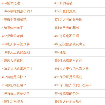
474援军抵达
475新的活动
476不敢吃的是小狗！
477大夏的泡菜
478梅干菜和糍粑
479男人间的胜负欲
480固体米布丁
481会放电的花椒
482狠毒的老爹
483这瓜也不苦啊
484咬人的麻婆豆腐
485还没捂热就花出去
486步入正轨的企划
487独处
488诱人的赌约
489什么都瞒不过你
490怎么把这事忘了！
491令人安心的出海之旅
492猜猜是谁快？
493代价可是很高的
494你们很狂嘛？
495你们破产关我什么事？
496两位工资多少？
497橄榄枝的条件
498生活系能力
499置之死地而后生