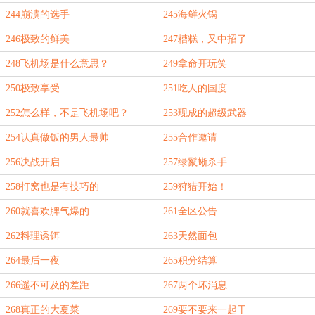
244崩溃的选手
245海鲜火锅
246极致的鲜美
247糟糕，又中招了
248飞机场是什么意思？
249拿命开玩笑
250极致享受
251吃人的国度
252怎么样，不是飞机场吧？
253现成的超级武器
254认真做饭的男人最帅
255合作邀请
256决战开启
257绿鬣蜥杀手
258打窝也是有技巧的
259狩猎开始！
260就喜欢脾气爆的
261全区公告
262料理诱饵
263天然面包
264最后一夜
265积分结算
266遥不可及的差距
267两个坏消息
268真正的大夏菜
269要不要来一起干