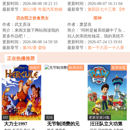
老表们从种银耳、养猪开始到慢
更新时间：2026-08-08 18:21:15
七分武，还有一分定乾坤！】
更新时间：2026-08-07 16:11:04
慢的造家电...
最新章节：
第623章 年底汽车热销
【++……咦？老祖...
最新章节：
第四百七十三章 【咋
2
跪下了？】
四合院之饮食男女
抠神
作者：武文弄沫
作者：萧瑟良
简介：来阅文旗下网站阅读我的
简介：“同样是被系统砸中了头，
更多作品吧！...
别人的系统给钱花，我的系统不
更新时间：2026-08-08 14:59:58
让我花钱。”“如果是没钱可花也就
更新时间：2026-07-24 13:19:01
最新章节：
第392章 娄钰
罢了，偏...
最新章节：
第一千六百一十八章
隐约浮现的三贼
正在热播推荐
动画片
欧美综艺
欧美动漫
HD
完结
更新至第24集
大力士1997
无节制消费的元
汪汪队立大功第