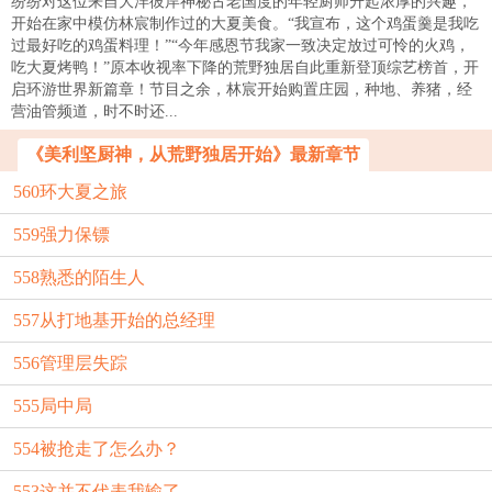
纷纷对这位来自大洋彼岸神秘古老国度的年轻厨师升起浓厚的兴趣，
开始在家中模仿林宸制作过的大夏美食。“我宣布，这个鸡蛋羹是我吃
过最好吃的鸡蛋料理！”“今年感恩节我家一致决定放过可怜的火鸡，
吃大夏烤鸭！”原本收视率下降的荒野独居自此重新登顶综艺榜首，开
启环游世界新篇章！节目之余，林宸开始购置庄园，种地、养猪，经
营油管频道，时不时还...
《美利坚厨神，从荒野独居开始》最新章节
560环大夏之旅
559强力保镖
558熟悉的陌生人
557从打地基开始的总经理
556管理层失踪
555局中局
554被抢走了怎么办？
553这并不代表我输了