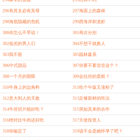
296有其女必有其母
297海面上的森林
298海底隐藏的危机
299西海岸刺龙虾
300你怎么不早说！
301再次分别
302低劣的男人们
304不想干就换人
303我不脏
305园林森系
306中式甜品
307你要不要尝尝这个？
308一个月的期限
309会拉丝的蛋糕？
310牛身上的边角料
311吃个午饭又涨粉了
312意大利人的天敌
313足够新鲜的吃法
314牛排切片能好吃？
315突如其来的合作
316绝对比牛肉还好吃
317天使投资人
318你输定了
319该不会是她怀孕了吧？