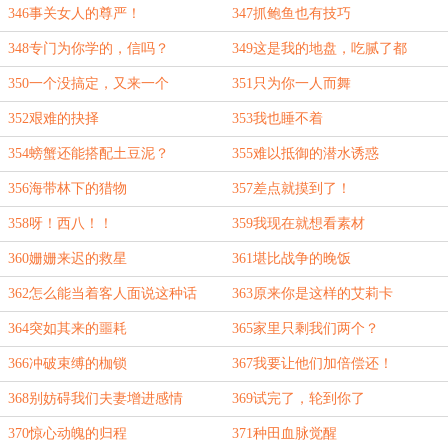
346事关女人的尊严！
347抓鲍鱼也有技巧
348专门为你学的，信吗？
349这是我的地盘，吃腻了都
350一个没搞定，又来一个
351只为你一人而舞
352艰难的抉择
353我也睡不着
354螃蟹还能搭配土豆泥？
355难以抵御的潜水诱惑
356海带林下的猎物
357差点就摸到了！
358呀！西八！！
359我现在就想看素材
360姗姗来迟的救星
361堪比战争的晚饭
362怎么能当着客人面说这种话
363原来你是这样的艾莉卡
364突如其来的噩耗
365家里只剩我们两个？
366冲破束缚的枷锁
367我要让他们加倍偿还！
368别妨碍我们夫妻增进感情
369试完了，轮到你了
370惊心动魄的归程
371种田血脉觉醒