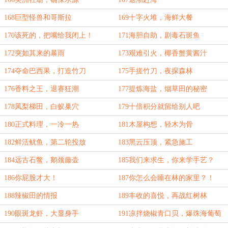
168巨型怪兽和哥斯拉
169十字火堆，海鲜大餐
170该死的，把嘴给我闭上！
171海胆自助，剧毒石斑鱼
172突如其来的暴雨
173艰难引火，椰香蟹黄酱汁
174夺命巴西果，打造竹刀
175手搓竹刀，夜探森林
176香料之王，退赛狂潮
177提炼海盐，烟草田的秘密
178凤梨梯田，白蚁巢穴
179十倍积分就留给别人吧
180正式料理，一冷一热
181木屋构想，轻木为骨
182鲜活鱿鱼，第二轮投放
183黑云压顶，紧急施工
184远古石鳖，鹅颈藤壶
185我们来求生，你来学手艺？
186你屁股才大！
187你怎么会睡在林的家里？！
188辣椒田的情报
189丰收的喜悦，再战红树林
190眼斑龙虾，大显身手
191凉拌烧椒青口贝，爆珠海葡萄