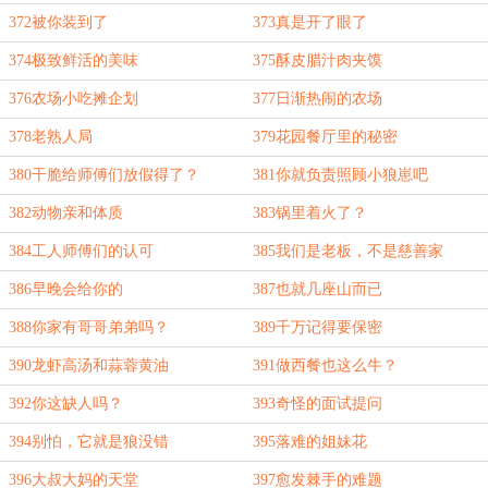
372被你装到了
373真是开了眼了
374极致鲜活的美味
375酥皮腊汁肉夹馍
376农场小吃摊企划
377日渐热闹的农场
378老熟人局
379花园餐厅里的秘密
380干脆给师傅们放假得了？
381你就负责照顾小狼崽吧
382动物亲和体质
383锅里着火了？
384工人师傅们的认可
385我们是老板，不是慈善家
386早晚会给你的
387也就几座山而已
388你家有哥哥弟弟吗？
389千万记得要保密
390龙虾高汤和蒜蓉黄油
391做西餐也这么牛？
392你这缺人吗？
393奇怪的面试提问
394别怕，它就是狼没错
395落难的姐妹花
396大叔大妈的天堂
397愈发棘手的难题