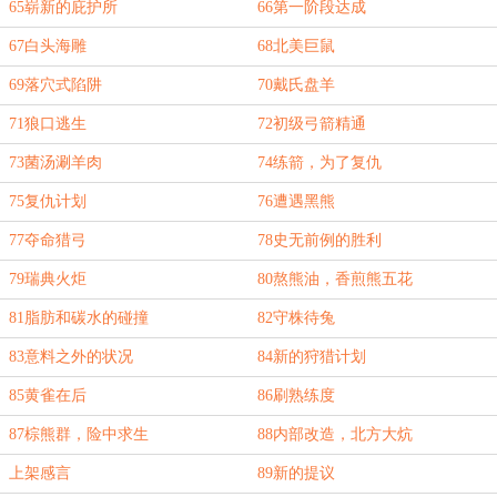
65崭新的庇护所
66第一阶段达成
67白头海雕
68北美巨鼠
69落穴式陷阱
70戴氏盘羊
71狼口逃生
72初级弓箭精通
73菌汤涮羊肉
74练箭，为了复仇
75复仇计划
76遭遇黑熊
77夺命猎弓
78史无前例的胜利
79瑞典火炬
80熬熊油，香煎熊五花
81脂肪和碳水的碰撞
82守株待兔
83意料之外的状况
84新的狩猎计划
85黄雀在后
86刷熟练度
87棕熊群，险中求生
88内部改造，北方大炕
上架感言
89新的提议