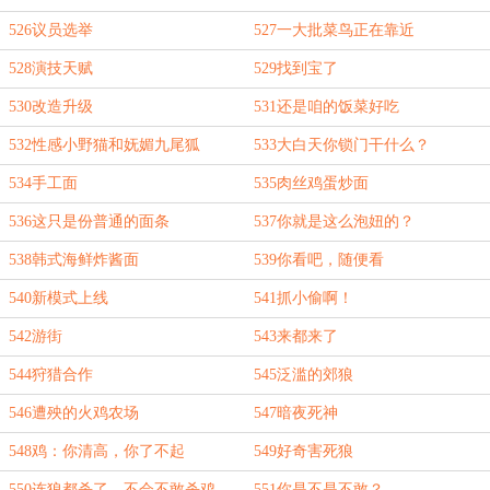
526议员选举
527一大批菜鸟正在靠近
528演技天赋
529找到宝了
530改造升级
531还是咱的饭菜好吃
532性感小野猫和妩媚九尾狐
533大白天你锁门干什么？
534手工面
535肉丝鸡蛋炒面
536这只是份普通的面条
537你就是这么泡妞的？
538韩式海鲜炸酱面
539你看吧，随便看
540新模式上线
541抓小偷啊！
542游街
543来都来了
544狩猎合作
545泛滥的郊狼
546遭殃的火鸡农场
547暗夜死神
548鸡：你清高，你了不起
549好奇害死狼
550连狼都杀了，不会不敢杀鸡
551你是不是不敢？