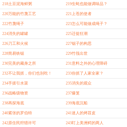
218土豆泥海鲜粥
219生蚝也能做调味品？
220万能的竹蔑工艺
221上苍的使者
222竹蔑绳子
223怎么可能做成绳子？
224消失的罐罐
225迁徙狂潮
226刀工和火候
227锯子的构思
228简易铁锯
229竹筏出世
230完美的藏身之所
231意料之外的心理障碍
232不让我抓，你们也别吃！
233你抓了人家全家？
234手搓引水渠
235消失的观众
236战略级物资
237爆笼
238再探海底
239海底沉船
240紧张的罗伯特
241迷人的烤苕皮
242原住民狩猎许可
243盯上美洲鳄的两人