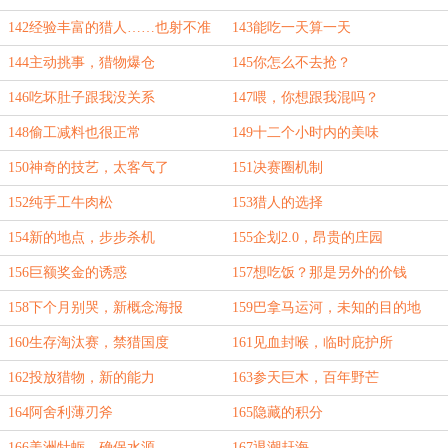
142经验丰富的猎人……也射不准
143能吃一天算一天
144主动挑事，猎物爆仓
145你怎么不去抢？
146吃坏肚子跟我没关系
147喂，你想跟我混吗？
148偷工减料也很正常
149十二个小时内的美味
150神奇的技艺，太客气了
151决赛圈机制
152纯手工牛肉松
153猎人的选择
154新的地点，步步杀机
155企划2.0，昂贵的庄园
156巨额奖金的诱惑
157想吃饭？那是另外的价钱
158下个月别哭，新概念海报
159巴拿马运河，未知的目的地
160生存淘汰赛，禁猎国度
161见血封喉，临时庇护所
162投放猎物，新的能力
163参天巨木，百年野芒
164阿舍利薄刃斧
165隐藏的积分
166美洲牡蛎，确保水源
167退潮赶海