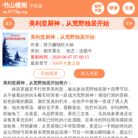
书山楼阁
手机版
临时
登录
注册
书架
m.0773lg.org
美利坚厨神，从荒野独居开始
返回
菜单
美利坚厨神，从荒野独居开始
作者：努力赚钱吃火锅
类别：都市重生
状态：连载中
更新时间：2026-06-07 07:00:15
最新章节：
560环大夏之旅
开始阅读
加入书架
美利坚厨神，从荒野独居开始简介：
林宸穿越至平行世界美利坚，被迫参加荒野独居第十四季节目。
从不被看好的街头餐车经营者一跃成为荒野厨神！潮湿打滑的苔藓、
彩色剧毒的菌菇、腐烂发臭的朽木，在他手中摇身一变成了诱人美
食。地衣海带汤、爆炒见手青、香酥柴虫、软烂叫花鸡、炉闷烤鸭、
双椒兔丁、水蒸蛋、水晶野菜饺、香煎三文鱼……当其他参赛者还在
采集浆果充饥时，林宸已经吃的小肚溜圆。在寒冷的阿拉斯加捕获洄
游鲑鱼，狩猎豪猪，从苔原狼口中夺取猎物，更是以一手精妙绝伦的
走位用猎弓风筝射杀黑熊掀起高潮！节目一经播出瞬间爆火，观众们