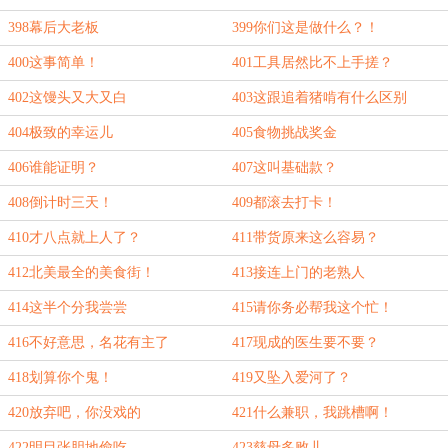
398幕后大老板
399你们这是做什么？！
400这事简单！
401工具居然比不上手搓？
402这馒头又大又白
403这跟追着猪啃有什么区别
404极致的幸运儿
405食物挑战奖金
406谁能证明？
407这叫基础款？
408倒计时三天！
409都滚去打卡！
410才八点就上人了？
411带货原来这么容易？
412北美最全的美食街！
413接连上门的老熟人
414这半个分我尝尝
415请你务必帮我这个忙！
416不好意思，名花有主了
417现成的医生要不要？
418划算你个鬼！
419又坠入爱河了？
420放弃吧，你没戏的
421什么兼职，我跳槽啊！
422明目张胆地偷吃
423慈母多败儿