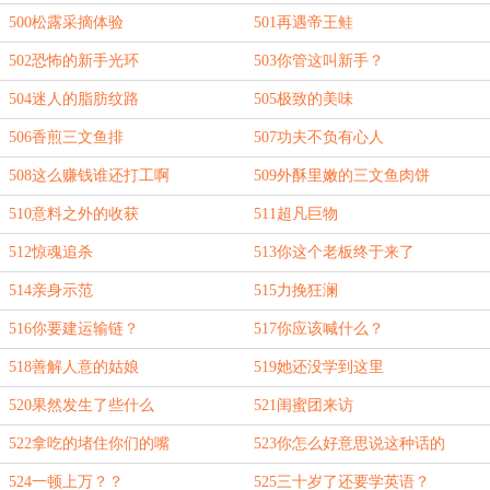
500松露采摘体验
501再遇帝王鲑
502恐怖的新手光环
503你管这叫新手？
504迷人的脂肪纹路
505极致的美味
506香煎三文鱼排
507功夫不负有心人
508这么赚钱谁还打工啊
509外酥里嫩的三文鱼肉饼
510意料之外的收获
511超凡巨物
512惊魂追杀
513你这个老板终于来了
514亲身示范
515力挽狂澜
516你要建运输链？
517你应该喊什么？
518善解人意的姑娘
519她还没学到这里
520果然发生了些什么
521闺蜜团来访
522拿吃的堵住你们的嘴
523你怎么好意思说这种话的
524一顿上万？？
525三十岁了还要学英语？