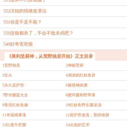
552洋妞的情绪发泄法
551你是不是不敢？
550连狼都杀了，不会不敢杀鸡吧？
549好奇害死狼
《美利坚厨神，从荒野独居开始》正文目录
1荒野独居
2神秘苔藓
3生火
4洄游的红鲑鱼群
5永久庇护所
6被猎物偷袭
7野外菌菇大全
8蜜环菌和野苹果
9香煎红鲑鱼腩
10红鲑鱼野生菌浓汤
11幸福感暴涨
12庇护所改造，新的收获
13白葱牛肝菌
14火焰的艺术