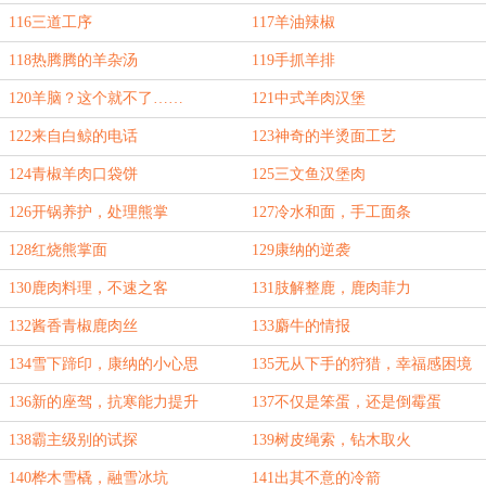
116三道工序
117羊油辣椒
118热腾腾的羊杂汤
119手抓羊排
120羊脑？这个就不了……
121中式羊肉汉堡
122来自白鲸的电话
123神奇的半烫面工艺
124青椒羊肉口袋饼
125三文鱼汉堡肉
126开锅养护，处理熊掌
127冷水和面，手工面条
128红烧熊掌面
129康纳的逆袭
130鹿肉料理，不速之客
131肢解整鹿，鹿肉菲力
132酱香青椒鹿肉丝
133麝牛的情报
134雪下蹄印，康纳的小心思
135无从下手的狩猎，幸福感困境
136新的座驾，抗寒能力提升
137不仅是笨蛋，还是倒霉蛋
138霸主级别的试探
139树皮绳索，钻木取火
140桦木雪橇，融雪冰坑
141出其不意的冷箭