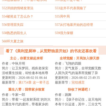
吧？
552洋妞的情绪发泄法
553这并不代表我输了
554被抢走了怎么办？
555局中局
556管理层失踪
557从打地基开始的总经理
558熟悉的陌生人
559强力保镖
560环大夏之旅
看了《美利坚厨神，从荒野独居开始》的书友还喜欢看
主公，你要支棱起来呀
全球觉醒：开局加入聊天群
作者：中秋月明
作者：飞翔的四眼
简介：让卫东梦回。残疾老保安
简介：灵气复苏，全球觉醒无数
没啥重生技能，却恰逢本地有尊
人因为灵气的滋养而觉醒了异
通天彻地的超级大神，当然要鞍
更新时间：2026-08-02 01:06:44
能。有趣的是多数人都以为自己
更新时间：2026-08-02 23:49:35
前马后，悉心跟...
最新章节：
第1754章 这一辈子总
才是唯一觉醒了异...
最新章节：
完结感言
要为什么拼命
重生八零：我带家乡致富
快收了神通吧！
作者：牛家一郎
作者：跳舞
简介：带着‘一起发财系统’的刘大
简介：【孩子你记住，这天地间
江重生年代的虔州，带着家乡的
本有十分运道，其中，三分文气