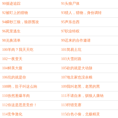
90循迹追踪
91头狼尸体
92被盯上的猎物
93猎人，猎物，身份调转
94瞬秒三狼，狼群围攻
95声东击西
96死里逃生
97职业特权
98兑换清单
99迟来的合作邀请
100羊肉？我天天吃
101简易土坑
102一夜变天
103大雪封路
104鲜美大腹
105砍的就是大动脉
106坑的就是你
107地主家也没余粮
108哟，肚子叫这么响
109我叫老黑，老黑的黑
110孜然葱爆羊肉
111不请自来，驯狼人康纳
112你这是恶意竞价！
113狩猎竞赛
114竞争激化
115白色小偷，北极精灵