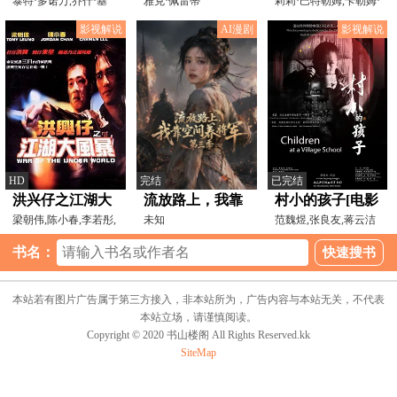
泰特·多诺万,乔什·基
凶
雅克·佩雷蒂
六季
莉莉·巴特勒姆,卡勒姆·
顿,罗杰·巴特
肖尼克,金斯利·马
影视解说
AI漫剧
影视解说
HD
完结
已完结
洪兴仔之江湖大
流放路上，我靠
村小的孩子[电影
风暴【影视解
梁朝伟,陈小春,李若彤,
空间养将军第三
未知
解说]
范魏煜,张良友,蒋云洁
谷峰,丁子峻,林伟亮,
说】
季
书名：
本站若有图片广告属于第三方接入，非本站所为，广告内容与本站无关，不代表
本站立场，请谨慎阅读。
Copyright © 2020 书山楼阁 All Rights Reserved.kk
SiteMap