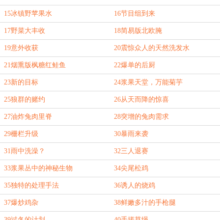
15冰镇野苹果水
16节目组到来
17野菜大丰收
18简易版北欧腌
19意外收获
20震惊众人的天然洗发水
21烟熏版枫糖红鲑鱼
22爆单的后厨
23新的目标
24浆果天堂，万能菊芋
25狼群的赌约
26从天而降的惊喜
27油炸兔肉里脊
28突增的兔肉需求
29栅栏升级
30暴雨来袭
31雨中洗澡？
32三人退赛
33浆果丛中的神秘生物
34尖尾松鸡
35独特的处理手法
36诱人的烧鸡
37爆炒鸡杂
38鲜嫩多汁的手枪腿
39过冬的计划
40手搓草绳