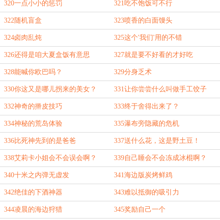
320一点小小的惩罚
321吃不饱饭可不行
322随机盲盒
323喷香的白面馒头
324卤肉乱炖
325这个'我们'用的不错
326还得是咱大夏盒饭有意思
327就是要不好看的才好吃
328能喊你欧巴吗？
329分身乏术
330你这又是哪儿拐来的美女？
331让你尝尝什么叫做手工饺子
332神奇的擀皮技巧
333终于舍得出来了？
334神秘的荒岛体验
335瀑布旁隐藏的危机
336比死神先到的是爸爸
337送什么花，这是野土豆！
338艾莉卡小姐会不会误会啊？
339自己睡会不会冻成冰棍啊？
340十米之内弹无虚发
341海边版炭烤鲜鸡
342绝佳的下酒神器
343难以抵御的吸引力
344凌晨的海边狩猎
345奖励自己一个