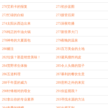
270艾莉卡的报复
271初步蓝图
272忙碌的白鲸
273接管后厨
274太阳从西边出来
275深夜吃播
276纯正的牛油火锅
277新世界大门
278神奇的大夏面包
279夜晚的温泉
280赌注
281百万美金的土地
282垃圾？那是绝世美味！
283避风塘炸鸡皮
284荒野求生体验
285令人头痛的茄子
286五道料理
287暴利的餐饮生意
288千年蛋的威力
289意料之外的来宾
290针锋相对的母女
291你监视我？
292拿出你的专业素养
293寻找水源的方法
294春季的馈赠
295出师不利