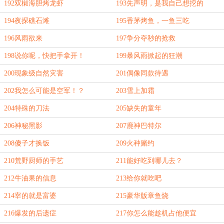
192双椒海胆烤龙虾
193先声明，是我自己想挖的
194夜探礁石滩
195香茅烤鱼，一鱼三吃
196风雨欲来
197争分夺秒的抢救
198说你呢，快把手拿开！
199暴风雨掀起的狂潮
200现象级自然灾害
201偶像同款待遇
202我怎么可能是空军！？
203雪上加霜
204特殊的刀法
205缺失的童年
206神秘黑影
207鹿神巴特尔
208傻子才换饭
209火种赌约
210荒野厨师的手艺
211能好吃到哪儿去？
212牛油果的信息
213给你就吃吧
214宰的就是富婆
215豪华版章鱼烧
216爆发的后遗症
217你怎么能趁机占他便宜