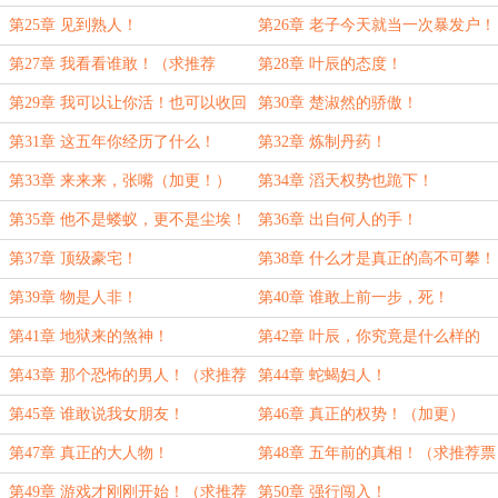
第25章 见到熟人！
第26章 老子今天就当一次暴发户！
第27章 我看看谁敢！（求推荐
第28章 叶辰的态度！
票！）
第29章 我可以让你活！也可以收回
第30章 楚淑然的骄傲！
你的命！
第31章 这五年你经历了什么！
第32章 炼制丹药！
第33章 来来来，张嘴（加更！）
第34章 滔天权势也跪下！
第35章 他不是蝼蚁，更不是尘埃！
第36章 出自何人的手！
（求推荐票！）
第37章 顶级豪宅！
第38章 什么才是真正的高不可攀！
第39章 物是人非！
第40章 谁敢上前一步，死！
第41章 地狱来的煞神！
第42章 叶辰，你究竟是什么样的
人？（求推荐票！）
第43章 那个恐怖的男人！（求推荐
第44章 蛇蝎妇人！
票）
第45章 谁敢说我女朋友！
第46章 真正的权势！（加更）
第47章 真正的大人物！
第48章 五年前的真相！（求推荐票
~）
第49章 游戏才刚刚开始！（求推荐
第50章 强行闯入！