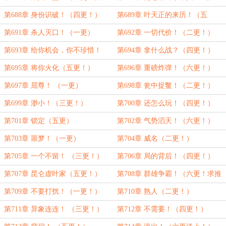
更！）
第688章 身份识破！（四更！）
第689章 叶天正的来历！（五
更！）
第691章 杀人灭口！（一更）
第692章 一切代价！（二更！）
第693章 给你机会，你不珍惜！
第694章 拿什么战？（四更！）
（三更！）
第695章 将你火化（五更！）
第696章 重磅炸弹！（六更！）
第697章 屈尊！ （一更）
第698章 瓮中捉鳖！（二更！）
第699章 渺小！（三更！）
第700章 还怎么玩！（四更！）
第701章 锁定（五更）
第702章 气势滔天！（六更！）
第703章 噩梦！（一更）
第704章 威名（二更！）
第705章 一个不留！ （三更！）
第706章 局的背后！（四更！）
第707章 昆仑虚叶家（五更！）
第708章 群雄争霸！（六更！求推
荐票！）
第709章 不要打扰！（一更！）
第710章 熟人（二更！）
第711章 异象连连！ （三更！）
第712章 不需要！（四更！）