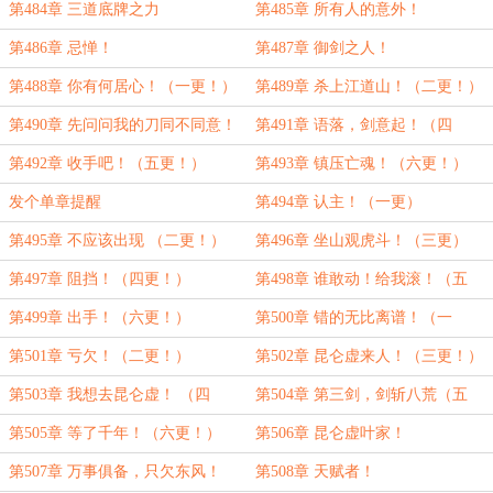
第484章 三道底牌之力
第485章 所有人的意外！
第486章 忌惮！
第487章 御剑之人！
第488章 你有何居心！（一更！）
第489章 杀上江道山！（二更！）
第490章 先问问我的刀同不同意！
第491章 语落，剑意起！（四
（三更！）
更！）
第492章 收手吧！（五更！）
第493章 镇压亡魂！（六更！）
发个单章提醒
第494章 认主！（一更）
第495章 不应该出现 （二更！）
第496章 坐山观虎斗！（三更）
第497章 阻挡！（四更！）
第498章 谁敢动！给我滚！（五
更！）
第499章 出手！（六更！）
第500章 错的无比离谱！（一
更！）
第501章 亏欠！（二更！）
第502章 昆仑虚来人！（三更！）
第503章 我想去昆仑虚！ （四
第504章 第三剑，剑斩八荒（五
更！）
更）
第505章 等了千年！（六更！）
第506章 昆仑虚叶家！
第507章 万事俱备，只欠东风！
第508章 天赋者！