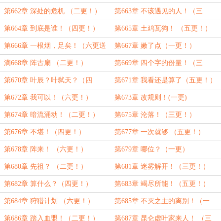
送上！）
第662章 深处的危机 （二更！）
第663章 不该遇见的人！（三
更！）
第664章 到底是谁！（四更！）
第665章 土鸡瓦狗！ （五更！）
第666章 一根烟，足矣！（六更送
第667章 嫩了点（一更！）
上）
滴668章 阵古扇 （二更！）
第669章 四个字的份量！（三
更！）
第670章 叶辰？叶弑天？（四
第671章 我看还是算了（五更！）
更！）
第672章 我可以！（六更！）
第673章 改规则！(一更)
第674章 暗流涌动！（二更！）
第675章 沦落！（三更！）
第676章 不堪！（四更！）
第677章 一次就够 （五更！）
第678章 阵来！ （六更！）
第679章 哪位？（一更）
第680章 先祖？ （二更！）
第681章 迷雾解开！（三更！）
第682章 算什么？（四更！）
第683章 竭尽所能！（五更！）
第684章 狩猎计划 （六更！）
第685章 不灭之主的离别！（一
更！）
第686章 踏入血盟！（二更！）
第687章 昆仑虚叶家来人！ （三