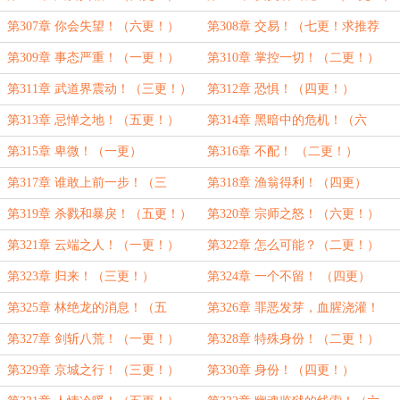
第307章 你会失望！（六更！）
第308章 交易！（七更！求推荐
票！）
第309章 事态严重！（一更！）
第310章 掌控一切！（二更！）
第311章 武道界震动！（三更！）
第312章 恐惧！（四更！）
第313章 忌惮之地！（五更！）
第314章 黑暗中的危机！（六
更！）
第315章 卑微！（一更）
第316章 不配！ （二更！）
第317章 谁敢上前一步！（三
第318章 渔翁得利！（四更）
更！）
第319章 杀戮和暴戾！（五更！）
第320章 宗师之怒！（六更！）
第321章 云端之人！（一更！）
第322章 怎么可能？（二更！）
第323章 归来！（三更！）
第324章 一个不留！ （四更）
第325章 林绝龙的消息！（五
第326章 罪恶发芽，血腥浇灌！
更！）
（六更！求推荐票！）
第327章 剑斩八荒！（一更！）
第328章 特殊身份！（二更！）
第329章 京城之行！（三更！）
第330章 身份！（四更！）