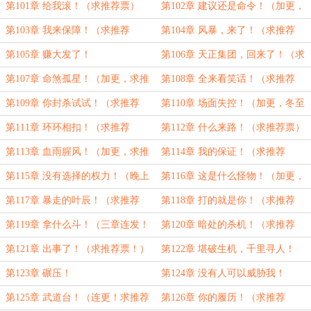
求推荐票！）
票！）
第101章 给我滚！（求推荐票）
第102章 建议还是命令！（加更，
求推荐票！）
第103章 我来保障！（求推荐
第104章 风暴，来了！（求推荐
票！）
票！）
第105章 赚大发了！
第106章 天正集团，回来了！（求
推荐票！）
第107章 命煞孤星！（加更，求推
第108章 全来看笑话！（求推荐
荐票！）
票！）
第109章 你封杀试试！（求推荐
第110章 场面失控！（加更，冬至
票！）
快乐！）
第111章 环环相扣！（求推荐
第112章 什么来路！（求推荐票）
票！）
第113章 血雨腥风！（加更，求推
第114章 我的保证！（求推荐
荐票！）
票！）
第115章 没有选择的权力！（晚上
第116章 这是什么怪物！（加更，
还有~）
求推荐票！）
第117章 暴走的叶辰！（求推荐
第118章 打的就是你！（求推荐
票）
票！）
第119章 拿什么斗！（三章连发！
第120章 暗处的杀机！（求推荐
求推荐票！）
票！）
第121章 出事了！（求推荐票！）
第122章 堪破生机，千里寻人！
（三更连发，求推荐票！）
第123章 碾压！
第124章 没有人可以威胁我！
第125章 武道台！（连更！求推荐
第126章 你的履历！（求推荐