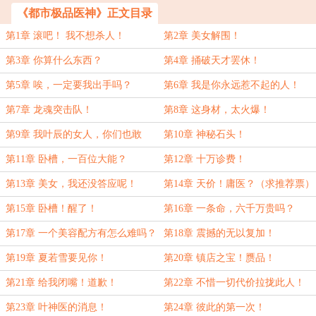
《都市极品医神》正文目录
第1章 滚吧！ 我不想杀人！
第2章 美女解围！
第3章 你算什么东西？
第4章 捅破天才罢休！
第5章 唉，一定要我出手吗？
第6章 我是你永远惹不起的人！
第7章 龙魂突击队！
第8章 这身材，太火爆！
第9章 我叶辰的女人，你们也敢
第10章 神秘石头！
动？
第11章 卧槽，一百位大能？
第12章 十万诊费！
第13章 美女，我还没答应呢！
第14章 天价！庸医？（求推荐票）
第15章 卧槽！醒了！
第16章 一条命，六千万贵吗？
第17章 一个美容配方有怎么难吗？
第18章 震撼的无以复加！
第19章 夏若雪要见你！
第20章 镇店之宝！赝品！
第21章 给我闭嘴！道歉！
第22章 不惜一切代价拉拢此人！
第23章 叶神医的消息！
第24章 彼此的第一次！