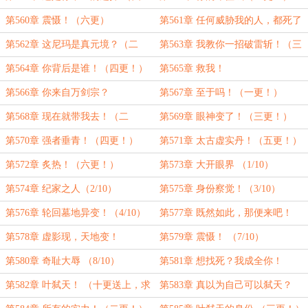
更！）
第560章 震慑！（六更）
第561章 任何威胁我的人，都死了
（一更！）
第562章 这尼玛是真元境？（二
第563章 我教你一招破雷斩！（三
更！）
更！）
第564章 你背后是谁！（四更！）
第565章 救我！
第566章 你来自万剑宗？
第567章 至于吗！（一更！）
第568章 现在就带我去！（二
第569章 眼神变了！（三更！）
更！）
第570章 强者垂青！（四更！）
第571章 太古虚实丹！（五更！）
第572章 炙热！（六更！）
第573章 大开眼界 （1/10）
第574章 纪家之人（2/10）
第575章 身份察觉！（3/10）
第576章 轮回墓地异变！（4/10）
第577章 既然如此，那便来吧！
（5/10）
第578章 虚影现，天地变！
第579章 震慑！ （7/10）
（6/10）
第580章 奇耻大辱 （8/10）
第581章 想找死？我成全你！
（9/10）
第582章 叶弑天！ （十更送上，求
第583章 真以为自己可以弑天？