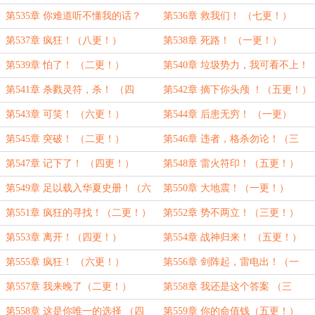
第535章 你难道听不懂我的话？
第536章 救我们！ （七更！）
（六更！）
第537章 疯狂！（八更！）
第538章 死路！ （一更！）
第539章 怕了！ （二更！）
第540章 垃圾势力，我可看不上！
（三更！）
第541章 杀戮灵符，杀！ （四
第542章 摘下你头颅 ！（五更！）
更！）
第543章 可笑！ （六更！）
第544章 后患无穷！ （一更）
第545章 突破！ （二更！）
第546章 违者，格杀勿论！（三
更！）
第547章 记下了！ （四更！）
第548章 雷火符印！（五更！）
第549章 足以载入华夏史册！（六
第550章 大地震！（一更！）
更！）
第551章 疯狂的寻找！（二更！）
第552章 势不两立！（三更！）
第553章 离开！（四更！）
第554章 战神归来！ （五更！）
第555章 疯狂！ （六更！）
第556章 剑阵起，雷电出！（一
更！）
第557章 我来晚了（二更！）
第558章 我还是这个答案 （三
更！）
第558章 这是你唯一的选择 （四
第559章 你的命值钱（五更！）