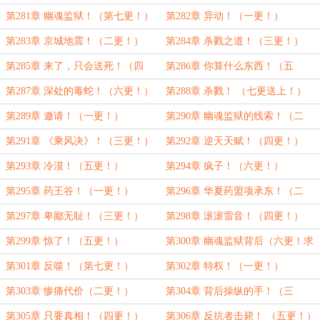
第281章 幽魂监狱！（第七更！）
第282章 异动！（一更！）
第283章 京城地震！（二更！）
第284章 杀戮之道！（三更！）
第285章 来了，只会送死！（四
第286章 你算什么东西！（五
更！）
更！）
第287章 深处的毒蛇！（六更！）
第288章 杀戮！ （七更送上！）
第289章 邀请！（一更！）
第290章 幽魂监狱的线索！（二
更！）
第291章 《乘风决》！（三更！）
第292章 逆天天赋！（四更！）
第293章 冷漠！（五更！）
第294章 疯子！（六更！）
第295章 药王谷！（一更！）
第296章 华夏药盟项承东！（二
更！）
第297章 卑鄙无耻！（三更！）
第298章 滚滚雷音！（四更！）
第299章 惊了！（五更！）
第300章 幽魂监狱背后（六更！求
推荐票！）
第301章 反噬！（第七更！）
第302章 特权！（一更！）
第303章 惨痛代价（二更！）
第304章 背后操纵的手！（三
更！）
第305章 只要真相！（四更！）
第306章 反抗者击毙！ （五更！）