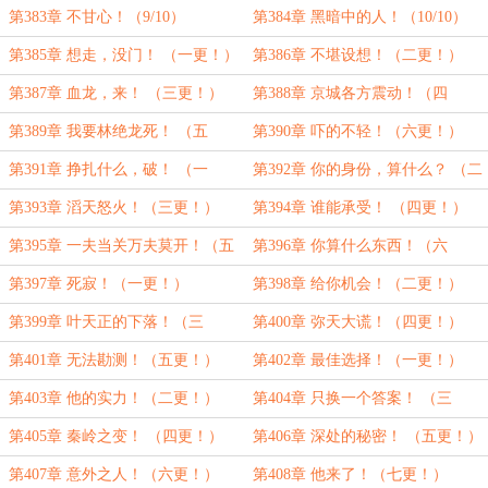
（7/10）
第383章 不甘心！（9/10）
第384章 黑暗中的人！（10/10）
第385章 想走，没门！ （一更！）
第386章 不堪设想！（二更！）
第387章 血龙，来！ （三更！）
第388章 京城各方震动！（四
更！）
第389章 我要林绝龙死！ （五
第390章 吓的不轻！（六更！）
更！）
第391章 挣扎什么，破！ （一
第392章 你的身份，算什么？ （二
更！）
更！）
第393章 滔天怒火！（三更！）
第394章 谁能承受！ （四更！）
第395章 一夫当关万夫莫开！（五
第396章 你算什么东西！（六
更！）
更！）
第397章 死寂！（一更！）
第398章 给你机会！（二更！）
第399章 叶天正的下落！（三
第400章 弥天大谎！（四更！）
更！）
第401章 无法勘测！（五更！）
第402章 最佳选择！（一更！）
第403章 他的实力！（二更！）
第404章 只换一个答案！ （三
更！）
第405章 秦岭之变！ （四更！）
第406章 深处的秘密！ （五更！）
第407章 意外之人！（六更！）
第408章 他来了！（七更！）