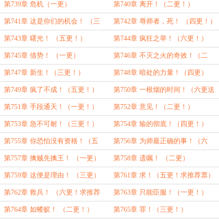
更！）
第739章 危机（一更）
第740章 离开！（二更！）
第741章 这是你们的机会！ （三
第742章 辱师者，死！ （四更！）
更！）
第743章 曙光！ （五更！）
第744章 疯狂之举！（六更！）
第745章 借势！ （一更）
第746章 不灭之火的奇效！（二
更）
第747章 新生！（三更！）
第748章 暗处的力量！（四更）
第749章 疯了不成！（五更！）
第750章 一根烟的时间！（六更送
上！）
第751章 手段通天！（一更！）
第752章 意见！（二更！）
第753章 急不可耐！（三更！）
第754章 输的彻底！（四更！）
第755章 你恐怕没有资格！（五
第756章 为师最正确的事！（六
更！）
更！）
第757章 擒贼先擒王！ （一更）
第758章 遗嘱！ （二更）
第759章 这便是理由！ （三更）
第761章 求！（五更！求推荐票）
第762章 救兵！ （六更！求推荐
第763章 只能臣服！（一更！）
票）
第764章 如蝼蚁！ （二更！）
第765章 罪！（三更！）