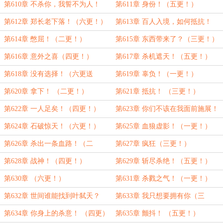
第610章 不杀你，我誓不为人！
第611章 身份！（五更！）
（四更！）
第612章 郑长老下落！（六更！）
第613章 百人入境，如何抵抗！
（一更！）
第614章 憋屈！（二更！）
第615章 东西带来了？（三更！）
第616章 意外之喜（四更！）
第617章 杀机遮天！（五更！）
第618章 没有选择！（六更送
第619章 辜负！（一更！）
上！）
第620章 拿下！ （二更！）
第621章 抵抗！ （三更！）
第622章 一人足矣！（四更！）
第623章 你们不该在我面前施展！
（五更！）
第624章 石破惊天！（六更！）
第625章 血狼虚影！（一更！）
第626章 杀出一条血路！（二
第627章 疯狂（三更！）
更！）
第628章 战神！（四更！）
第629章 斩尽杀绝！（五更！）
第630章 （六更！）
第631章 杀戮之气！（一更！）
第632章 世间谁能找到叶弑天？
第633章 我只想要拥有你（三
（二更！）
更！）
第634章 你身上的杀意！ （四更）
第635章 颤抖！ （五更！）