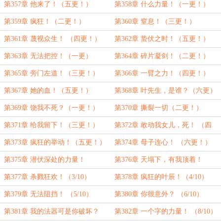
第357章 他来了！（五更！）
第358章 什么力量！（一更！）
第359章 疯狂！（二更！）
第360章 窒息！（三更！）
第361章 蔑视众生！ （四更！）
第362章 蛰伏之时！（五更！）
第363章 无法把控！（一更）
第364章 碎片凝剑！（二更！）
第365章 旁门左道！（三更！）
第366章 一臂之力！（四更！）
第367章 她的血！（五更！）
第368章 叶先生，是谁？（六更）
第369章 饶我不死？（一更！）
第370章 撕裂一切（二更！）
第371章 给我留下！（三更！）
第372章 敢动我女儿，死！ （四
更）
第373章 疯狂的举动！（五更！）
第374章 母子连心！ （六更！）
第375章 潜伏深处的力量！
第376章 天塌下，有我顶着！
（1/10）
（2/10）
第377章 杀戮狂欢！（3/10）
第378章 疯狂的叶辰！（4/10）
第379章 无法阻挡！ （5/10）
第380章 你很意外？ （6/10）
第381章 我的法器可是你破坏？
第382章 一个字的力量！ （8/10）