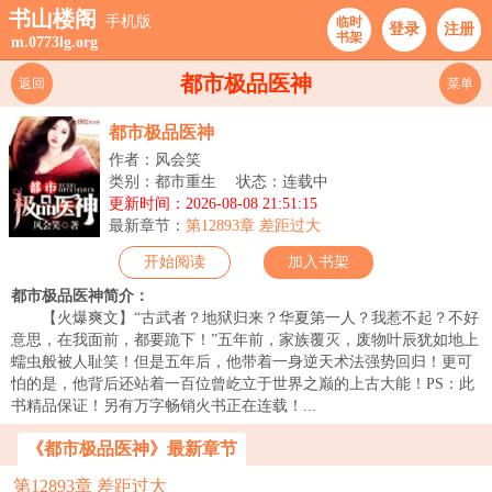
书山楼阁
手机版
临时
登录
注册
书架
m.0773lg.org
都市极品医神
返回
菜单
都市极品医神
作者：风会笑
类别：都市重生
状态：连载中
更新时间：2026-08-08 21:51:15
最新章节：
第12893章 差距过大
开始阅读
加入书架
都市极品医神简介：
【火爆爽文】“古武者？地狱归来？华夏第一人？我惹不起？不好
意思，在我面前，都要跪下！”五年前，家族覆灭，废物叶辰犹如地上
蠕虫般被人耻笑！但是五年后，他带着一身逆天术法强势回归！更可
怕的是，他背后还站着一百位曾屹立于世界之巅的上古大能！PS：此
书精品保证！另有万字畅销火书正在连载！...
《都市极品医神》最新章节
第12893章 差距过大