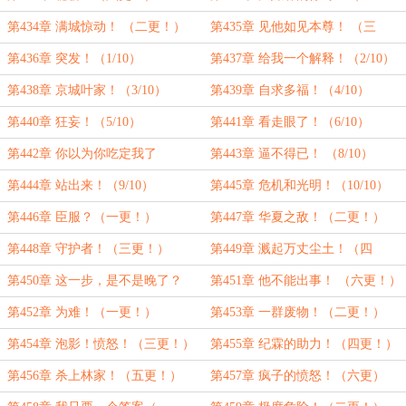
更！）
第434章 满城惊动！ （二更！）
第435章 见他如见本尊！ （三
更！）
第436章 突发！（1/10）
第437章 给我一个解释！（2/10）
第438章 京城叶家！（3/10）
第439章 自求多福！（4/10）
第440章 狂妄！（5/10）
第441章 看走眼了！（6/10）
第442章 你以为你吃定我了
第443章 逼不得已！ （8/10）
（7/10）
第444章 站出来！（9/10）
第445章 危机和光明！（10/10）
第446章 臣服？（一更！）
第447章 华夏之敌！（二更！）
第448章 守护者！（三更！）
第449章 溅起万丈尘土！（四
更！）
第450章 这一步，是不是晚了？
第451章 他不能出事！ （六更！）
（五更！）
第452章 为难！（一更！）
第453章 一群废物！（二更！）
第454章 泡影！愤怒！（三更！）
第455章 纪霖的助力！（四更！）
第456章 杀上林家！（五更！）
第457章 疯子的愤怒！（六更）