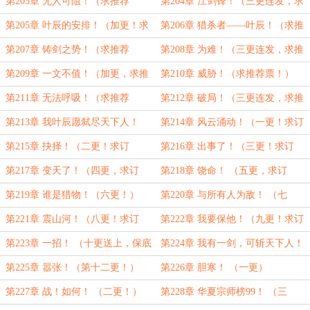
推荐票！）
票！）
第203章 无人可阻！（求推荐
第204章 江剑锋！（三更连发，求
票！）
推荐票！）
第205章 叶辰的安排！（加更！求
第206章 猎杀者——叶辰！（求推
推荐票！）
荐票！）
第207章 铸剑之势！（求推荐
第208章 为难！（三更连发，求推
票！）
荐票！）
第209章 一文不值！（加更，求推
第210章 威胁！（求推荐票！）
荐票！）
第211章 无法呼吸！（求推荐
第212章 破局！（三更连发，求推
票！）
荐票！）
第213章 我叶辰愿弑尽天下人！
第214章 风云涌动！（一更！求订
（加更！）
阅！）
第215章 抉择！（二更！求订
第216章 出事了！（三更！求订
阅！）
阅！）
第217章 变天了！（四更，求订
第218章 饶命！ （五更，求订
阅！）
阅！）
第219章 谁是猎物！（六更！）
第220章 与所有人为敌！ （七
更！）
第221章 震山河！（八更！求订
第222章 我要保他！（九更！求订
阅！）
阅！）
第223章 一招！ （十更送上，保底
第224章 我有一剑，可斩天下人！
完成！）
（第十一更！求订阅！）
第225章 嚣张！（第十二更！）
第226章 胆寒！ （一更）
第227章 战！如何！ （二更！）
第228章 华夏宗师榜99！ （三