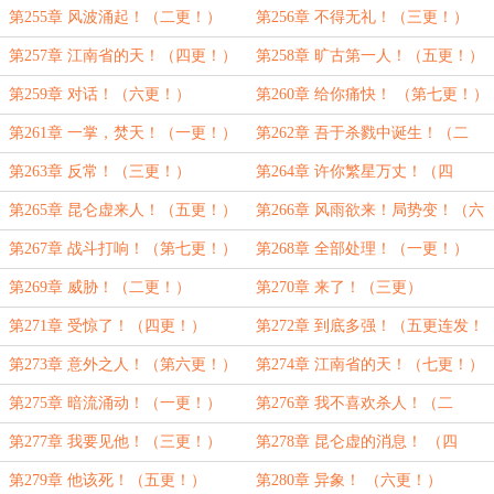
推荐票）
第255章 风波涌起！（二更！）
第256章 不得无礼！（三更！）
第257章 江南省的天！（四更！）
第258章 旷古第一人！（五更！）
第259章 对话！（六更！）
第260章 给你痛快！ （第七更！）
第261章 一掌，焚天！（一更！）
第262章 吾于杀戮中诞生！（二
更！）
第263章 反常！（三更！）
第264章 许你繁星万丈！（四
更！）
第265章 昆仑虚来人！（五更！）
第266章 风雨欲来！局势变！（六
更，求推荐票！）
第267章 战斗打响！（第七更！）
第268章 全部处理！（一更！）
第269章 威胁！（二更！）
第270章 来了！（三更）
第271章 受惊了！（四更！）
第272章 到底多强！（五更连发！
求推荐票！）
第273章 意外之人！（第六更！）
第274章 江南省的天！（七更！）
第275章 暗流涌动！（一更！）
第276章 我不喜欢杀人！（二
更！）
第277章 我要见他！（三更！）
第278章 昆仑虚的消息！ （四
更！）
第279章 他该死！（五更！）
第280章 异象！ （六更！）