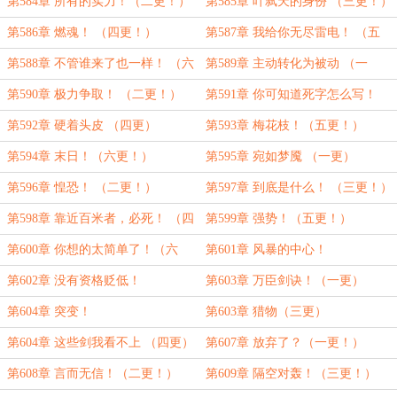
推荐票！）
（一更）
第584章 所有的实力！（二更！）
第585章 叶弑天的身份 （三更！）
第586章 燃魂！ （四更！）
第587章 我给你无尽雷电！ （五
更！）
第588章 不管谁来了也一样！ （六
第589章 主动转化为被动 （一
更！）
更！）
第590章 极力争取！ （二更！）
第591章 你可知道死字怎么写！
（三更！）
第592章 硬着头皮 （四更）
第593章 梅花枝！（五更！）
第594章 末日！（六更！）
第595章 宛如梦魇 （一更）
第596章 惶恐！ （二更！）
第597章 到底是什么！ （三更！）
第598章 靠近百米者，必死！ （四
第599章 强势！（五更！）
更！）
第600章 你想的太简单了！（六
第601章 风暴的中心！
更！）
第602章 没有资格贬低！
第603章 万臣剑诀！（一更）
第604章 突变！
第603章 猎物（三更）
第604章 这些剑我看不上 （四更）
第607章 放弃了？（一更！）
第608章 言而无信！（二更！）
第609章 隔空对轰！（三更！）