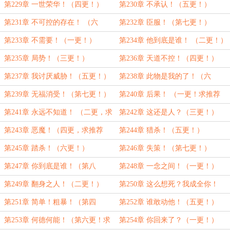
更！）
第229章 一世荣华！（四更！）
第230章 不承认！（五更！）
第231章 不可控的存在！ （六
第232章 臣服！（第七更！）
更！）
第233章 不需要！（一更！）
第234章 他到底是谁！ （二更！）
第235章 局势！（三更！）
第236章 天道不控！（四更！）
第237章 我讨厌威胁！（五更！）
第238章 此物是我的了！（六
更！）
第239章 无福消受！（第七更！）
第240章 后果！ （一更！求推荐
票！）
第241章 永远不知道！ （二更，求
第242章 这还是人？（三更！）
推荐票！）
第243章 恶魔！（四更，求推荐
第244章 猎杀！（五更！）
票！）
第245章 踏杀！（六更！）
第246章 失策！（第七更！）
第247章 你到底是谁！（第八
第248章 一念之间！（一更！）
更！）
第249章 翻身之人！（二更！）
第250章 这么想死？我成全你！
（三更！）
第251章 简单！粗暴！（第四
第252章 谁敢动他！（五更！）
更！）
第253章 何德何能！（第六更！求
第254章 你回来了？（一更！）