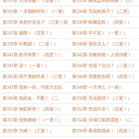
第331章 人情冷暖！（五更！）
第332章 幽魂监狱的线索！（六
更！）
第333章 一支烟的时间！（一更）
第334章 无知的疯子！（二更）
第335章 谁是叶先生？ （三更！除
第336章 暗藏玄机！（四更！）
夕夜快乐）
第337章 破阵！（五更！）
第338章 不可惹！（一更！）
第339章 叶教授！（二更！）
第340章 诡异之人！（三更！）
第341章 皓月争辉！（四更！）
第342章 道貌岸然！人情冷暖！
（五更！）
第343章 滚！（一更！）
第344章 垃圾？玷污？（二更！）
第345章 猜不透的叶辰！（三更！
第346章 我要的东西！（四更！）
求推荐票~）
第347章 我有一剑，可斩万丈红
第348章 一方净土（一更）
尘！ （五更）
第349章 他的血，不配！（二
第350章 无法阻挡！（三更！）
更！）
第351章 钢筋射穿！（四更！）
第352章 穷追不舍！（五更！）
第353章 愤怒燃烧！（一更！）
第354章 京城江家的震怒！（二
更！）
第355章 为难！（三更！）
第356章 看戏和猎杀！（四更！）