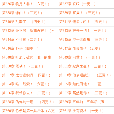
第636章 物是人非！（六更！）
第637章 哀叹（一更！）
第638章 缘由！（二更！）
第639章 扰局！ （三更！）
第640章 乱套了！（四更！）
第641章 违者，斩！ （五更！）
第642章 还不够，给我再破！（六
第643章 破开一切！（一更！）
更！）
第644章 不可抗（二更！）
第645章 空手套白狼 （三更！）
第646章 身份（四更！）
第647章 血债血偿 （五更）
第648章 叶辰，破局，唯一的生！
第649章 问世！ （一更！）
（六更送上！）
第650章 震动！ （二更！）
第651章 纪家之变！（三更！）
第652章 太古虚实丹 （四更！）
第653章 他乡遇故知！ （五更！）
第654章 唯一线索！（六更！）
第655章 如此田地！（一更）
第656章 我带你去！ （二更！）
第657章 居然是你！ （三更！）
第658章 借你剑一用！ （四更！）
第659章 五年前，五年后（五
更！）
第660章 你便是第一具尸体（六更
第661章 没有资格 （一更！）