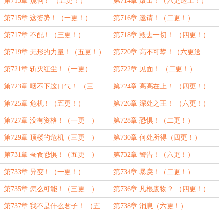
第713章 窥伺！ （五更！）
第714章 滚出！（六更送上！）
第715章 这姿势！（一更！）
第716章 邀请！（二更！）
第717章 不配！（三更！）
第718章 毁去一切！ （四更！）
第719章 无形的力量！（五更！）
第720章 高不可攀！（六更送
上！）
第721章 斩灭红尘！（一更）
第722章 见面！ （二更！）
第723章 咽不下这口气！ （三
第724章 高高在上！ （四更！）
更！）
第725章 危机！（五更！）
第726章 深处之王！ （六更！）
第727章 没有资格！（一更！）
第728章 恐惧！（二更！）
第729章 顶楼的危机（三更！）
第730章 何处所得（四更！）
第731章 蚕食恐惧！（五更！）
第732章 警告！（六更！）
第733章 异变！（一更！）
第734章 暴戾！（二更！）
第735章 怎么可能！（三更！）
第736章 凡根废物？ （四更！）
第737章 我不是什么君子！ （五
第738章 消息（六更！）