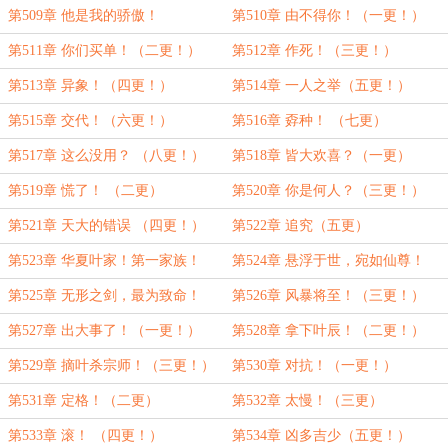
第509章 他是我的骄傲！
第510章 由不得你！（一更！）
第511章 你们买单！（二更！）
第512章 作死！（三更！）
第513章 异象！（四更！）
第514章 一人之举（五更！）
第515章 交代！（六更！）
第516章 孬种！ （七更）
第517章 这么没用？ （八更！）
第518章 皆大欢喜？（一更）
第519章 慌了！ （二更）
第520章 你是何人？（三更！）
第521章 天大的错误 （四更！）
第522章 追究（五更）
第523章 华夏叶家！第一家族！
第524章 悬浮于世，宛如仙尊！
（六更！）
（一更）
第525章 无形之剑，最为致命！
第526章 风暴将至！（三更！）
（二更！）
第527章 出大事了！（一更！）
第528章 拿下叶辰！（二更！）
第529章 摘叶杀宗师！（三更！）
第530章 对抗！（一更！）
第531章 定格！（二更）
第532章 太慢！（三更）
第533章 滚！ （四更！）
第534章 凶多吉少（五更！）