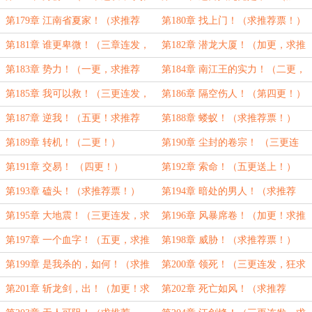
荐票！）
更，求推荐票！）
第179章 江南省夏家！（求推荐
第180章 找上门！（求推荐票！）
票！）
第181章 谁更卑微！（三章连发，
第182章 潜龙大厦！（加更，求推
求推荐票！）
荐票！）
第183章 势力！（一更，求推荐
第184章 南江王的实力！（二更，
票！）
求推荐票！）
第185章 我可以救！（三更连发，
第186章 隔空伤人！（第四更！）
求推荐票！）
第187章 逆我！（五更！求推荐
第188章 蝼蚁！（求推荐票！）
票）
第189章 转机！（二更！）
第190章 尘封的卷宗！ （三更连
发，求推荐票！）
第191章 交易！ （四更！）
第192章 索命！（五更送上！）
第193章 磕头！（求推荐票！）
第194章 暗处的男人！（求推荐
票！）
第195章 大地震！（三更连发，求
第196章 风暴席卷！（加更！求推
推荐票！）
荐票！）
第197章 一个血字！（五更，求推
第198章 威胁！（求推荐票！）
荐票！）
第199章 是我杀的，如何！（求推
第200章 领死！（三更连发，狂求
荐票！）
推荐票！）
第201章 斩龙剑，出！（加更！求
第202章 死亡如风！（求推荐