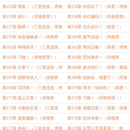
票！）
票！）
第153章 报复！（三更连发，求推
第154章 你误会了！（加更！求推
荐票！）
荐票！）
第155章 担心！（求推荐票！）
第156章 你们服吗？（求推荐票）
第157章 险棋！（三更连发，求推
第158章 言出必行！（加更！）
荐票！）
第159章 你是修炼者！（求推荐
第160章 凝气化墙！（求推荐
票！）
票！）
第161章 神魂俱灭！（三更连发，
第162章 离别之吻！（加更！求推
求推荐票！）
荐票！）
第163章 刁难！（求推荐票！）
第164章 恶性事件！（求推荐
票！）
第165章 出事了！（三更连发，求
第166章 踏水而行！（加更！第四
推荐票！）
更！）
第167章 我帮你杀人！（求推荐
第168章 他的命，我要了！（求推
票！）
荐票！）
第169章 话语权！（三更连发，求
第170章 潜龙！地头蛇！（加更！
推荐票！）
求推荐票）
第171章 踏上江南！（求推荐
第172章 刁难！（求推荐票！）
票！）
第173章 乌家的态度！（三更连
第174章 强硬态度！（加更！求推
发，求推荐票！）
荐票！）
第175章 秦家威胁！（求推荐
第176章 意外来客！（求推荐
票！）
票！）
第177章 身份！（三章连发，求推
第178章 这男人究竟是谁！（加