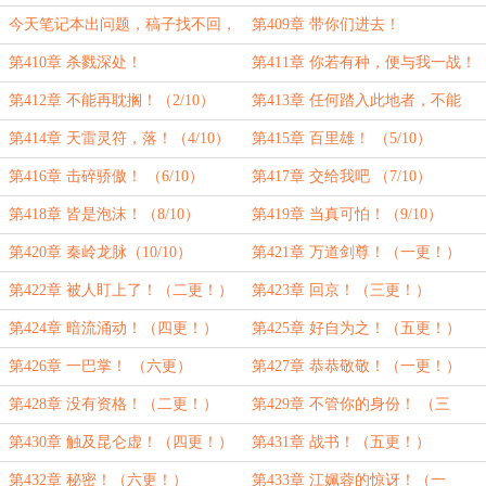
今天笔记本出问题，稿子找不回，
第409章 带你们进去！
正在网吧写
第410章 杀戮深处！
第411章 你若有种，便与我一战！
（1/10）
第412章 不能再耽搁！（2/10）
第413章 任何踏入此地者，不能
留！（3/10）
第414章 天雷灵符，落！（4/10）
第415章 百里雄！ （5/10）
第416章 击碎骄傲！ （6/10）
第417章 交给我吧 （7/10）
第418章 皆是泡沫！（8/10）
第419章 当真可怕！（9/10）
第420章 秦岭龙脉（10/10）
第421章 万道剑尊！（一更！）
第422章 被人盯上了！（二更！）
第423章 回京！（三更！）
第424章 暗流涌动！（四更！）
第425章 好自为之！（五更！）
第426章 一巴掌！ （六更）
第427章 恭恭敬敬！（一更！）
第428章 没有资格！（二更！）
第429章 不管你的身份！ （三
更！）
第430章 触及昆仑虚！（四更！）
第431章 战书！（五更！）
第432章 秘密！（六更！）
第433章 江姵蓉的惊讶！（一