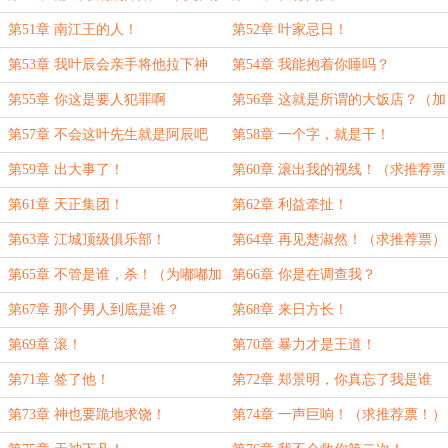
票！）
第51章 南江王的人！
第52章 叶家忌日！
第53章 我叶辰会亲手将他拉下神
第54章 我能抱着你睡吗？
坛！
第55章 你这是要人犯罪啊
第56章 这就是所谓的大饭店？（加
更）
第57章 不会这叶先生就是阿辰吧
第58章 一个字，就是干！
第59章 出大事了！
第60章 滚出我的视线！（求推荐票
呀~）
第61章 天正集团！
第62章 利益牵扯！
第63章 江城顶级俱乐部！
第64章 再见楚淑然！（求推荐票）
第65章 不管是谁，杀！（为嘟嘟加
第66章 你是在调查我？
更！）
第67章 那个男人到底是谁？
第68章 来日方长！
第69章 滚！
第70章 暴力才是王道！
第71章 签了他！
第72章 郑景明，你真忘了我是谁
吗！
第73章 神也要跪地求饶！
第74章 一声巨响！（求推荐票！）