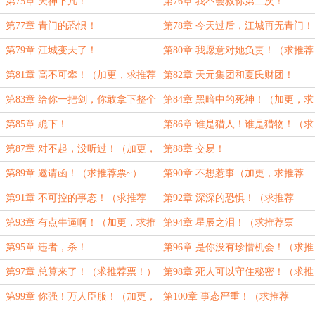
第75章 天神下凡！
第76章 我不会救你第二次！
第77章 青门的恐惧！
第78章 今天过后，江城再无青门！
（加更！求推荐票）
第79章 江城变天了！
第80章 我愿意对她负责！（求推荐
票！）
第81章 高不可攀！（加更，求推荐
第82章 天元集团和夏氏财团！
票！）
第83章 给你一把剑，你敢拿下整个
第84章 黑暗中的死神！（加更，求
华夏吗！
推荐票！）
第85章 跪下！
第86章 谁是猎人！谁是猎物！（求
推荐票！）
第87章 对不起，没听过！（加更，
第88章 交易！
求推荐票！）
第89章 邀请函！（求推荐票~）
第90章 不想惹事（加更，求推荐
票！）
第91章 不可控的事态！（求推荐
第92章 深深的恐惧！（求推荐
票！）
票！）
第93章 有点牛逼啊！（加更，求推
第94章 星辰之泪！（求推荐票
荐票！）
哟！）
第95章 违者，杀！
第96章 是你没有珍惜机会！（求推
荐票！）
第97章 总算来了！（求推荐票！）
第98章 死人可以守住秘密！（求推
荐票！）
第99章 你强！万人臣服！（加更，
第100章 事态严重！（求推荐