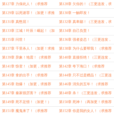
票！）
票！）
第127章 力保此人！（求推荐
第128章 欠你的！（三更连发，求
票！）
推荐票~）
第129章 以死谢罪！（加更！求推
第130章 一触即发！
荐票！）
第131章 真憋屈！
第132章 真卑鄙！（三更连发，求
推荐票！）
第133章 江城！叶辰！崛起！（加
第134章 自己负责！
更，求推荐票！）
第135章 问世！
第136章 强者姿态！（三更连发，
求推荐费！）
第137章 千里杀人！（加更！求推
第138章 为什么要帮我！（求推荐
荐票！）
票！）
第139章 异象！地震！（求推荐
第140章 直接拒绝！（三更连发，
票！）
求推荐票！）
第141章 惊变！（加更，求推荐
第142章 夸下海口！（求推荐
票！）
票！）
第143章 拿的出手！（求推荐
第144章 只不过是赠品！（三更连
票！）
发，求推荐票）
第145章 劲爆！（加更，求推荐
第146章 消失的五年！（求推荐
票！）
票！）
第147章 秦家很厉害？（求推荐
第148章 杀！（三更连发，求推荐
票）
票！）
第149章 死不足惜！（加更！）
第150章 死神！（再加更！求推荐
票！）
第151章 魔鬼来了！（求推荐
第152章 你是我的女人！（求推荐