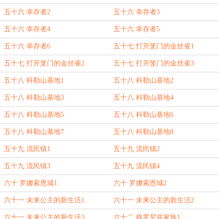
五十六 幸存者2
五十六 幸存者3
五十六 幸存者4
五十六 幸存者5
五十六 幸存者6
五十七 打开笼门的金丝雀1
五十七 打开笼门的金丝雀2
五十七 打开笼门的金丝雀3
五十八 科勒山基地1
五十八 科勒山基地2
五十八 科勒山基地3
五十八 科勒山基地4
五十八 科勒山基地5
五十八 科勒山基地6
五十八 科勒山基地7
五十八 科勒山基地8
五十九 流民镇1
五十九 流民镇2
五十九 流民镇3
五十九 流民镇4
六十 罗娜索恩城1
六十 罗娜索恩城2
六十一 未来公主的新生活1
六十一 未来公主的新生活2
六十一 未来公主的新生活3
六十二 格罗尼兹家族1