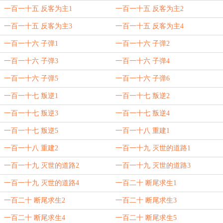
一百一十五 反客为主1
一百一十五 反客为主2
一百一十五 反客为主3
一百一十五 反客为主4
一百一十六 子弹1
一百一十六 子弹2
一百一十六 子弹3
一百一十六 子弹4
一百一十六 子弹5
一百一十六 子弹6
一百一十七 叛逆1
一百一十七 叛逆2
一百一十七 叛逆3
一百一十七 叛逆4
一百一十七 叛逆5
一百一十八 重建1
一百一十八 重建2
一百一十九 灭世的道路1
一百一十九 灭世的道路2
一百一十九 灭世的道路3
一百一十九 灭世的道路4
一百二十 断尾求生1
一百二十 断尾求生2
一百二十 断尾求生3
一百二十 断尾求生4
一百二十 断尾求生5