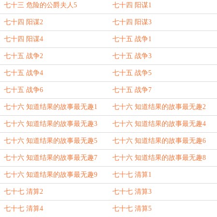
七十三 危险的公爵夫人5
七十四 阳谋1
七十四 阳谋2
七十四 阳谋3
七十四 阳谋4
七十五 战争1
七十五 战争2
七十五 战争3
七十五 战争4
七十五 战争5
七十五 战争6
七十五 战争7
七十六 知道结果的故事最无趣1
七十六 知道结果的故事最无趣2
七十六 知道结果的故事最无趣3
七十六 知道结果的故事最无趣4
七十六 知道结果的故事最无趣5
七十六 知道结果的故事最无趣6
七十六 知道结果的故事最无趣7
七十六 知道结果的故事最无趣8
七十六 知道结果的故事最无趣9
七十七 清算1
七十七 清算2
七十七 清算3
七十七 清算4
七十七 清算5