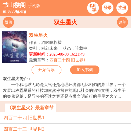
书山楼阁
手机版
临时
登录
注册
书架
m.0773lg.org
双生星火
返回
菜单
双生星火
作者：猫咪嗅柠檬
类别：科幻未来
状态：连载中
更新时间：2026-08-08 16:21:49
最新章节：
四百二十四 旧世界1
开始阅读
加入书架
双生星火简介：
一个和地球无论是大气还是地理环境都无比相似的异世界，一个
发展出称霸星系的科技却依然停留在前现代社会的独特文明，双生子
的突然穿越，是异乡的不速之客还是点燃文明前行的星星之火？...
《双生星火》最新章节
四百二十四 旧世界1
四百二十三 世界树3