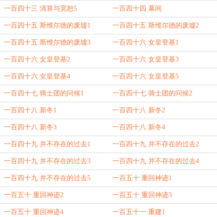
一百四十三 清算与宽恕5
一百四十四 幕间
一百四十五 斯维尔德的废墟1
一百四十五 斯维尔德的废墟2
一百四十五 斯维尔德的废墟3
一百四十六 女皇登基1
一百四十六 女皇登基2
一百四十六 女皇登基3
一百四十六 女皇登基4
一百四十六 女皇登基5
一百四十七 骑士团的问候1
一百四十七 骑士团的问候2
一百四十八 新冬1
一百四十八 新冬2
一百四十八 新冬3
一百四十八 新冬4
一百四十九 并不存在的过去1
一百四十九 并不存在的过去2
一百四十九 并不存在的过去3
一百四十九 并不存在的过去4
一百四十九 并不存在的过去5
一百五十 重回神迹1
一百五十 重回神迹2
一百五十 重回神迹3
一百五十 重回神迹4
一百五十一 重建1