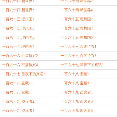
一百六十四 新世界1
一百六十四 新世界2
一百六十四 新世界3
一百六十四 新世界4
一百六十五 理想国1
一百六十五 理想国2
一百六十五 理想国3
一百六十五 理想国4
一百六十五 理想国5
一百六十五 理想国6
一百六十五 理想国7
一百六十六 百废待兴1
一百六十六 百废待兴2
一百六十六 百废待兴3
一百六十六 百废待兴4
一百六十七 星夜下的真话1
一百六十七 星夜下的真话2
一百六十八 宝藏1
一百六十八 宝藏2
一百六十八 宝藏3
一百六十八 宝藏4
一百六十九 盗火者1
一百六十九 盗火者2
一百六十九 盗火者3
一百六十九 盗火者4
一百六十九 盗火者5