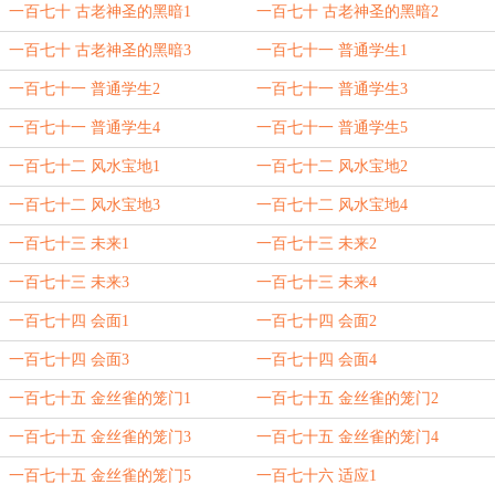
一百七十 古老神圣的黑暗1
一百七十 古老神圣的黑暗2
一百七十 古老神圣的黑暗3
一百七十一 普通学生1
一百七十一 普通学生2
一百七十一 普通学生3
一百七十一 普通学生4
一百七十一 普通学生5
一百七十二 风水宝地1
一百七十二 风水宝地2
一百七十二 风水宝地3
一百七十二 风水宝地4
一百七十三 未来1
一百七十三 未来2
一百七十三 未来3
一百七十三 未来4
一百七十四 会面1
一百七十四 会面2
一百七十四 会面3
一百七十四 会面4
一百七十五 金丝雀的笼门1
一百七十五 金丝雀的笼门2
一百七十五 金丝雀的笼门3
一百七十五 金丝雀的笼门4
一百七十五 金丝雀的笼门5
一百七十六 适应1