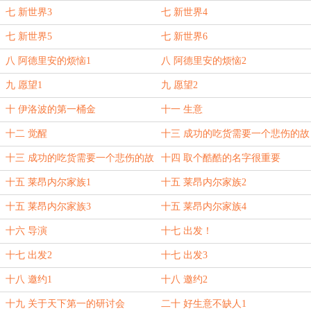
七 新世界3
七 新世界4
七 新世界5
七 新世界6
八 阿德里安的烦恼1
八 阿德里安的烦恼2
九 愿望1
九 愿望2
十 伊洛波的第一桶金
十一 生意
十二 觉醒
十三 成功的吃货需要一个悲伤的故
事1
十三 成功的吃货需要一个悲伤的故
十四 取个酷酷的名字很重要
事2
十五 莱昂内尔家族1
十五 莱昂内尔家族2
十五 莱昂内尔家族3
十五 莱昂内尔家族4
十六 导演
十七 出发！
十七 出发2
十七 出发3
十八 邀约1
十八 邀约2
十九 关于天下第一的研讨会
二十 好生意不缺人1