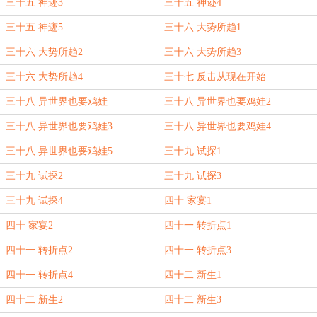
三十五 神迹3
三十五 神迹4
三十五 神迹5
三十六 大势所趋1
三十六 大势所趋2
三十六 大势所趋3
三十六 大势所趋4
三十七 反击从现在开始
三十八 异世界也要鸡娃
三十八 异世界也要鸡娃2
三十八 异世界也要鸡娃3
三十八 异世界也要鸡娃4
三十八 异世界也要鸡娃5
三十九 试探1
三十九 试探2
三十九 试探3
三十九 试探4
四十 家宴1
四十 家宴2
四十一 转折点1
四十一 转折点2
四十一 转折点3
四十一 转折点4
四十二 新生1
四十二 新生2
四十二 新生3