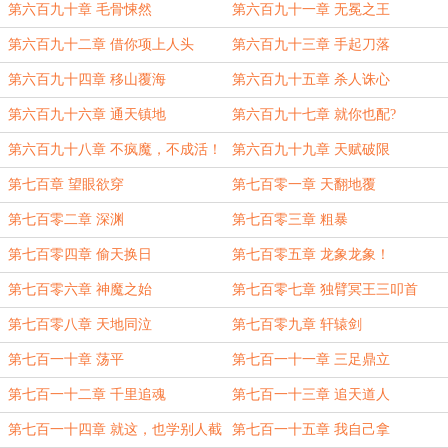
第六百九十章 毛骨悚然
第六百九十一章 无冕之王
第六百九十二章 借你项上人头
第六百九十三章 手起刀落
第六百九十四章 移山覆海
第六百九十五章 杀人诛心
第六百九十六章 通天镇地
第六百九十七章 就你也配?
第六百九十八章 不疯魔，不成活！
第六百九十九章 天赋破限
第七百章 望眼欲穿
第七百零一章 天翻地覆
第七百零二章 深渊
第七百零三章 粗暴
第七百零四章 偷天换日
第七百零五章 龙象龙象！
第七百零六章 神魔之始
第七百零七章 独臂冥王三叩首
第七百零八章 天地同泣
第七百零九章 轩辕剑
第七百一十章 荡平
第七百一十一章 三足鼎立
第七百一十二章 千里追魂
第七百一十三章 追天道人
第七百一十四章 就这，也学别人截
第七百一十五章 我自己拿