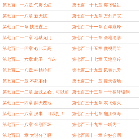
道？
第七百一十六章 气贯长虹
第七百一十七章 突飞猛进
第七百一十八章 新天赋
第七百一十九章 万剑归宗
第七百二十章 扶摇直上
第七百二十一章 百年巅峰
第七百二十二章 地狱无门
第七百二十三章 圣地绝学
第七百二十四章 心比天高
第七百二十五章 傲视同阶
第七百二十六章 此子，当诛！
第七百二十七章 天地崩碎
第七百二十八章 摧枯拉朽
第七百二十九章 凤舞九天
第七百三十章 不死不休
第七百三十一章 搜天索地
第七百三十二章 至诚之心，可以前
第七百三十三章 一千柄轩辕剑
知！
第七百三十四章 翻天覆地
第七百三十五章 灰飞烟灭
第七百三十六章 没事，可以打！
第七百三十七章 翻江倒海
第七百三十八章 金刚不坏
第七百三十九章 一斩为二
第七百四十章 太过分了啊
第七百四十一章 它好会啊