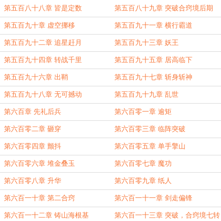
第五百八十八章 皆是定数
第五百八十九章 突破合窍境后期
第五百九十章 虚空挪移
第五百九十一章 横行霸道
第五百九十二章 追星赶月
第五百九十三章 妖王
第五百九十四章 转战千里
第五百九十五章 居高临下
第五百九十六章 出鞘
第五百九十七章 斩身斩神
第五百九十八章 无可撼动
第五百九十九章 乱世
第六百章 先礼后兵
第六百零一章 逾矩
第六百零二章 砸穿
第六百零三章 临阵突破
第六百零四章 颤抖
第六百零五章 单手擎山
第六百零六章 堆金叠玉
第六百零七章 魔功
第六百零八章 升华
第六百零九章 纸人
第六百一十章 第二合窍
第六百一十一章 剑走偏锋
第六百一十二章 铸山海根基
第六百一十三章 突破，合窍境七转