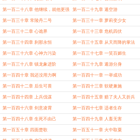
第一百二十八章 他继续，就他更强
第一百二十九章 遁空游
第一百三十章 常陵丹二号
第一百三十一章 萝莉变少女
第一百三十二章 心诡界
第一百三十三章 危机四伏
第一百三十四章 刹那永恒
第一百三十五章 从天而降的掌法
第一百三十六章 心神力污染
第一百三十七章 一笑百媚生
第一百三十八章 镇龙象进阶
第一百三十九章 遁游分身
第一百四十章 我还没用力啊
第一百四十一章 一举成功
第一百四十二章 后生可畏
第一百四十三章 软硬兼施
第一百四十四章 上兵伐谋
第一百四十五章 赔了夫人又折兵
第一百四十六章 剑意凌霄
第一百四十七章 适者生存
第一百四十八章 生死不由己
第一百四十九章 人畜无害
第一百五十章 四面楚歌
第一百五十一章 火中取粟