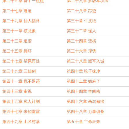
第二十五章 赚了一点点
第二十六章 多版本功法
第二十七章 逼迫
第二十八章 踪迹
第二十九章 仙人指路
第三十章 牛皮纸
第三十一章 镇龙象
第三十二章 怪人
第三十三章 追袭
第三十四章 蛮横
第三十五章 循环
第三十六章 形势
第三十七章 望风而逃
第三十八章 叛军入城
第三十九章 三仙剑
第四十章 吃干抹净
第四十一章 概不退还
第四十二章 赚麻了
第四十三章 审视
第四十四章 空间格
第四十五章 私人订制
第四十六章 杀鸡儆猴
第四十七章 来如雷霆
第四十八章 万事俱备
第四十九章 山区村落
第五十章 亡命狂奔