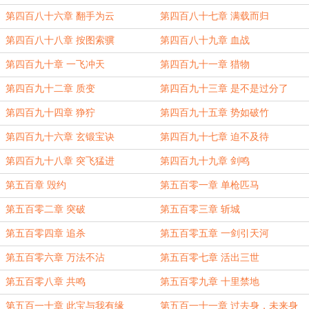
第四百八十六章 翻手为云
第四百八十七章 满载而归
第四百八十八章 按图索骥
第四百八十九章 血战
第四百九十章 一飞冲天
第四百九十一章 猎物
第四百九十二章 质变
第四百九十三章 是不是过分了
第四百九十四章 狰狞
第四百九十五章 势如破竹
第四百九十六章 玄锻宝诀
第四百九十七章 迫不及待
第四百九十八章 突飞猛进
第四百九十九章 剑鸣
第五百章 毁约
第五百零一章 单枪匹马
第五百零二章 突破
第五百零三章 斩城
第五百零四章 追杀
第五百零五章 一剑引天河
第五百零六章 万法不沾
第五百零七章 活出三世
第五百零八章 共鸣
第五百零九章 十里禁地
第五百一十章 此宝与我有缘
第五百一十一章 过去身，未来身