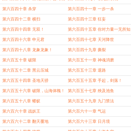
巅峰！
第六百四十章 杀穿
第六百四十一章 一步一杀
第六百四十二章 横扫
第六百四十三章 狂妄
第六百四十四章 无双！
第六百四十五章 你对力量一无所知
第六百四十六章 申元君
第六百四十七章 天河降世
第六百四十八章 龙象龙象！
第六百四十九章 撕裂
第六百五十章 破限
第六百五十一章 神魂消磨
第六百五十二章 黑云压城
第六百五十三章 退路
第六百五十四章 圣地天骄
第六百五十五章 手起，剑落！
第六百五十六章 破限，山海体魄！
第六百五十七章 殃及池鱼
第六百五十八章 蝼蚁
第六百五十九章 九门禁法
第六百六十章 战妖王
第六百六十一章 气运
第六百六十二章 翻天覆地
第六百六十三章 日月境