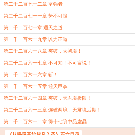
第二千二百七十二章 至强者
第二千二百七十一章 势不可挡
第二千二百七十章 通天之道
第二千二百六十九章 以力证道
第二千二百六十八章 突破，太初境！
第二千二百六十七章 不可知！不可言说！
第二千二百六十六章 斩！
第二千二百六十五章 通天巨掌
第二千二百六十四章 突破，天君境极限！
第二千二百六十三章 连破两境，天君境后期！
第二千二百六十二章 得十七阶中品虚晶
《从呼吸开始超凡入圣》正文目录