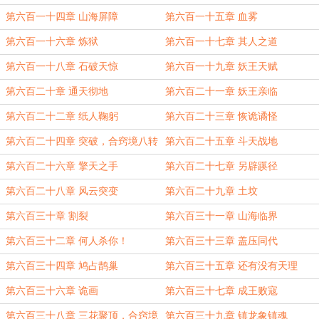
第六百一十四章 山海屏障
第六百一十五章 血雾
第六百一十六章 炼狱
第六百一十七章 其人之道
第六百一十八章 石破天惊
第六百一十九章 妖王天赋
第六百二十章 通天彻地
第六百二十一章 妖王亲临
第六百二十二章 纸人鞠躬
第六百二十三章 恢诡谲怪
第六百二十四章 突破，合窍境八转
第六百二十五章 斗天战地
第六百二十六章 擎天之手
第六百二十七章 另辟蹊径
第六百二十八章 风云突变
第六百二十九章 土坟
第六百三十章 割裂
第六百三十一章 山海临界
第六百三十二章 何人杀你！
第六百三十三章 盖压同代
第六百三十四章 鸠占鹊巢
第六百三十五章 还有没有天理
第六百三十六章 诡画
第六百三十七章 成王败寇
第六百三十八章 三花聚顶，合窍境
第六百三十九章 镇龙象镇魂