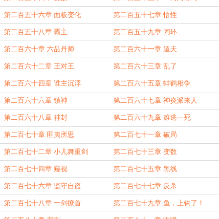
第二百五十六章 面板变化
第二百五十七章 悟性
第二百五十八章 霸主
第二百五十九章 闭环
第二百六十章 六品丹师
第二百六十一章 遁天
第二百六十二章 王对王
第二百六十三章 乱了
第二百六十四章 谁主沉浮
第二百六十五章 蚌鹤相争
第二百六十六章 镇神
第二百六十七章 神炎派来人
第二百六十八章 神封
第二百六十九章 难逃一死
第二百七十章 匪夷所思
第二百七十一章 破局
第二百七十二章 小儿舞重剑
第二百七十三章 变数
第二百七十四章 窥视
第二百七十五章 黑线
第二百七十六章 监守自盗
第二百七十七章 反杀
第二百七十八章 一剑撩首
第二百七十九章 鱼，上钩了！