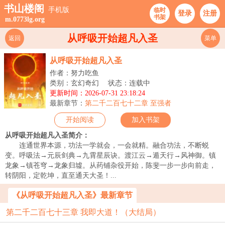
书山楼阁
手机版
临时
登录
注册
书架
m.0773lg.org
从呼吸开始超凡入圣
返回
菜单
从呼吸开始超凡入圣
作者：努力吃鱼
类别：玄幻奇幻
状态：连载中
更新时间：2026-07-31 23:18:24
最新章节：
第二千二百七十二章 至强者
开始阅读
加入书架
从呼吸开始超凡入圣简介：
连通世界本源，功法一学就会，一会就精。融合功法，不断蜕
变。呼吸法→元辰剑典→九霄星辰诀。渡江云→遁天行→风神御。镇
龙象→镇苍穹→龙象归墟。从药铺杂役开始，陈斐一步一步向前走，
转阴阳，定乾坤，直至通天大圣！...
《从呼吸开始超凡入圣》最新章节
第二千二百七十三章 我即大道！（大结局）