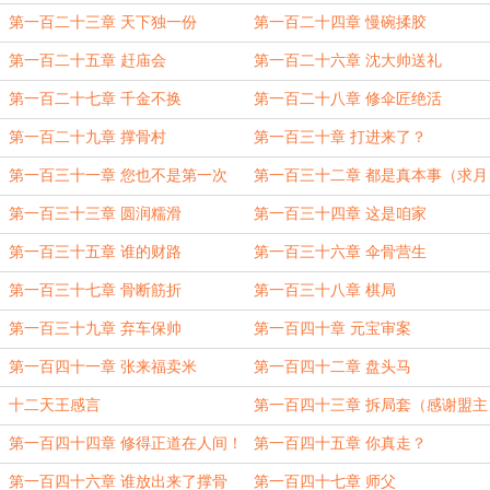
第一百二十三章 天下独一份
第一百二十四章 慢碗揉胶
第一百二十五章 赶庙会
第一百二十六章 沈大帅送礼
第一百二十七章 千金不换
第一百二十八章 修伞匠绝活
第一百二十九章 撑骨村
第一百三十章 打进来了？
第一百三十一章 您也不是第一次
第一百三十二章 都是真本事（求月
（求月票）
票）
第一百三十三章 圆润糯滑
第一百三十四章 这是咱家
第一百三十五章 谁的财路
第一百三十六章 伞骨营生
第一百三十七章 骨断筋折
第一百三十八章 棋局
第一百三十九章 弃车保帅
第一百四十章 元宝审案
第一百四十一章 张来福卖米
第一百四十二章 盘头马
十二天王感言
第一百四十三章 拆局套（感谢盟主
采薇薇）
第一百四十四章 修得正道在人间！
第一百四十五章 你真走？
第一百四十六章 谁放出来了撑骨
第一百四十七章 师父