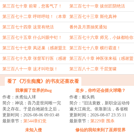
第三百七十章 前辈，您客气了！
第三百七十一章 拔丝匠阴绝活
第三百七十二章 呼咩呼哇！（本章
第三百七十三章 斯伦真神
高能）
第三百七十四章 这里有绝活
番外及月票抽奖通知
第三百七十五章 什么叫眼中钉！
第三百七十六章 师兄，小妹都给你
了
第三百七十七章 凤还巢（感谢盟主
第三百七十八章 横行霸道！
突然忘记想起的名字）
第三百七十九章 张督军行医（感谢
第三百八十章 神医张来福（感谢盟
盟主世界招惹你们了）
主毛豆蚕豆生成機）
第三百八十一章 这才叫吃饭！
第三百八十二章 千层笼啸
看了《万生痴魔》的书友还喜欢看
我掌握了世界的Bug
老乡，你咋还会搓火球嘞？
作者：水煮仙人球
作者：船头鸦
简介：神说：吾乃是世间唯一完
简介：“旧法衰败，新职业运动传
美之存在。于是自祂诞生之后，
遍大江南北。依靠新法，各省根
原本完美无瑕的世界，出现了瑕
更新时间：2026-08-06 09:03:48
据地域发展出不同的专属职业。
更新时间：2026-08-07 23:35:11
疵。凌驾于芸芸...
最新章节：
第544章幻觉
中原的斥候、...
最新章节：
第229章 围杀
未知入侵
修仙的我却来到了巫师世界