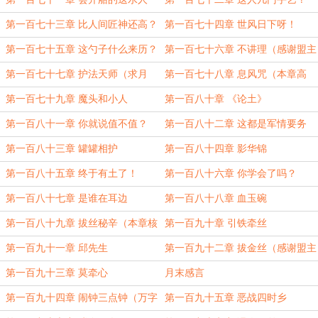
（二合一）
（二合一）
第一百七十三章 比人间匠神还高？
第一百七十四章 世风日下呀！
（感谢盟主奈亚子最高）
第一百七十五章 这勺子什么来历？
第一百七十六章 不讲理（感谢盟主
鹦鹉丶螺）
第一百七十七章 护法天师（求月
第一百七十八章 息风咒（本章高
票）
能）
第一百七十九章 魔头和小人
第一百八十章 《论土》
第一百八十一章 你就说值不值？
第一百八十二章 这都是军情要务
第一百八十三章 罐罐相护
第一百八十四章 影华锦
第一百八十五章 终于有土了！
第一百八十六章 你学会了吗？
第一百八十七章 是谁在耳边
第一百八十八章 血玉碗
第一百八十九章 拔丝秘辛（本章核
第一百九十章 引铁牵丝
能）
第一百九十一章 邱先生
第一百九十二章 拔金丝（感谢盟主
单腿八哥，樱泽羽灵）
第一百九十三章 莫牵心
月末感言
第一百九十四章 闹钟三点钟（万字
第一百九十五章 恶战四时乡