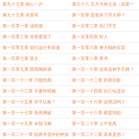
（十更，求月票）
第九十七章 痴心一片
第九十八 五方大帅之首（加更一
章）
第九十九章 吴督军
第一百章 是谁杀了乔大帅？
第一百零一章 油纸坡
第一百零二章 杂门手艺
第一百零三章 你受委屈了
第一百零四章 好人
第一百零五章 咱们这行有前途
第一百零六章 挣大钱的买卖
第一百零七章 堂主
第一百零八章 香书
第一百零九章 陪我喝杯酒
第一百一十章 还有这种手艺精？
第一百一十一章 只能找我
第一百一十二章 风骨掠影
第一百一十三章 不要怜惜她
第一百一十四章 自己钻进去
第一百一十五章 你不认账？
第一百一十六章 会绝活吗？
第一百一十七章 鱼死网破
第一百一十八章 都是同犯
第一百一十九章 伞肋飞梭
第一百二十章 人中龙凤
第一百二十一章 祖师爷选中的种血
第一百二十二章 原来是他！