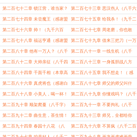
借！（九千字）
字）
第二百七十二章 锁江营，谁当家？
第二百七十三章 恶汉伤人（八千六
（八千六百字）
百字）
第二百七十四章 未尝魔王（感谢盟
第二百七十五章 给我杀！（九千二
主十一男80）
百字）
第二百七十六章 帅！（九千六百
第二百七十七章 周老磨，你也敢
字）
来？（八千字）
第二百七十八章 福运亨通（感谢盟
第二百七十九章 借来三把刀（一万
主雪柳）
字）
第二百八十章 他有一万人？（八千
第二百八十一章 一线生机（八千
一百字）
字，求月票）
第二百八十二章 大帅亲征（八千四
第二百八十三章 一身孤胆战八方
百字）
（感谢盟主CYBER）
第二百八十四章 千面千相（本章高
第二百八十五章 我不想走！（ 感
能求月票）
谢白银盟风刺屠神的两个盟主，万分
第二百八十六章 真虎将也（感谢白
第二百八十七章 师父的师父叫什
感谢）
银盟风刺屠神的盟主，感谢盟主冰冰
么？（八千二百字）
第二百八十八章 小美人，喝一杯！
第二百八十九章 你懂戏吗？（八千
的云）
（八千四百字）
三百字）
第二百九十章 顺架爬蔓（八千字）
第二百九十一章 不要拘礼（八千
字）
第二百九十二章 曲生意，茶生情！
第二百九十三章 师兄，全都给你
（九千二百字）
（九千字）
第二百九十四章 春园十八花 （八
第二百九十六章 不算疯（八千二百
千二百字）
字）
第二百九十七章 咱是好人（八千二
第二百九十八章 画龙画虎难画骨