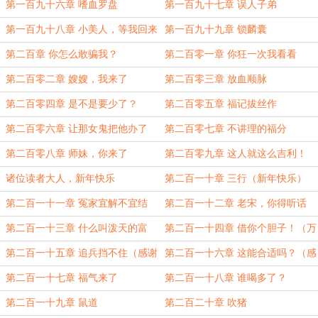
大章求月票）
第一百九十六章 嗜血罗盘
第一百九十七章 误人子弟
第一百九十八章 小美人，等我回来
第一百九十九章 锁麟囊
第二百章 你怎么敢骗我？
第二百零一章 你狂一次我看看
第二百零二章 嫂嫂，我来了
第二百零三章 放血顺脉
第二百零四章 是不是要少了？
第二百零五章 福记拔丝作
第二百零六章 让那女鬼把他办了
第二百零七章 不讲理的福分
第二百零八章 师妹，你来了
第二百零九章 这人就这么吉利！
（除夕快乐）
诸位读者大人，新年快乐
第二百一十章 三行（新年快乐）
第二百一十一章 冤家宜解不宜结
第二百一十二章 老宋，你得听话
(感谢盟主到死没出血怒)
第二百一十三章 什么叫泼天的富
第二百一十四章 借你个胆子！（万
贵？
字大章求月票）
第二百一十五章 追兵挡不住（感谢
第二百一十六章 这能合适吗？（感
盟主Mia喵喵喵呀）
谢盟主映离子）
第二百一十七章 福气来了
第二百一十八章 谁喝多了？
第二百一十九章 鼠道
第二百二十章 吹猪