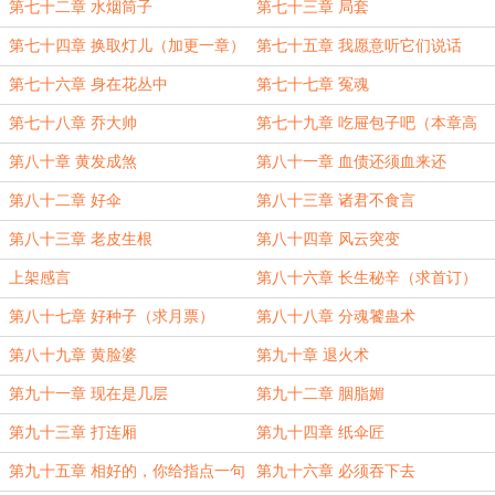
第七十二章 水烟筒子
第七十三章 局套
第七十四章 换取灯儿（加更一章）
第七十五章 我愿意听它们说话
第七十六章 身在花丛中
第七十七章 冤魂
第七十八章 乔大帅
第七十九章 吃屉包子吧（本章高
能）
第八十章 黄发成煞
第八十一章 血债还须血来还
第八十二章 好伞
第八十三章 诸君不食言
第八十三章 老皮生根
第八十四章 风云突变
上架感言
第八十六章 长生秘辛（求首订）
第八十七章 好种子（求月票）
第八十八章 分魂饕蛊术
第八十九章 黄脸婆
第九十章 退火术
第九十一章 现在是几层
第九十二章 胭脂媚
第九十三章 打连厢
第九十四章 纸伞匠
第九十五章 相好的，你给指点一句
第九十六章 必须吞下去