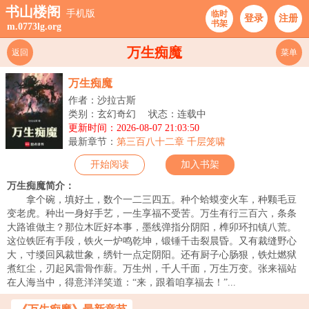
书山楼阁
手机版
临时
登录
注册
书架
m.0773lg.org
万生痴魔
返回
菜单
万生痴魔
作者：沙拉古斯
类别：玄幻奇幻
状态：连载中
更新时间：2026-08-07 21:03:50
最新章节：
第三百八十二章 千层笼啸
开始阅读
加入书架
万生痴魔简介：
拿个碗，填好土，数个一二三四五。种个蛤蟆变火车，种颗毛豆
变老虎。种出一身好手艺，一生享福不受苦。万生有行三百六，条条
大路谁做主？那位木匠好本事，墨线弹指分阴阳，榫卯环扣镇八荒。
这位铁匠有手段，铁火一炉鸣乾坤，锻锤千击裂晨昏。又有裁缝野心
大，寸缕回风裁世象，绣针一点定阴阳。还有厨子心肠狠，铁灶燃狱
煮红尘，刃起风雷骨作薪。万生州，千人千面，万生万变。张来福站
在人海当中，得意洋洋笑道：“来，跟着咱享福去！”...