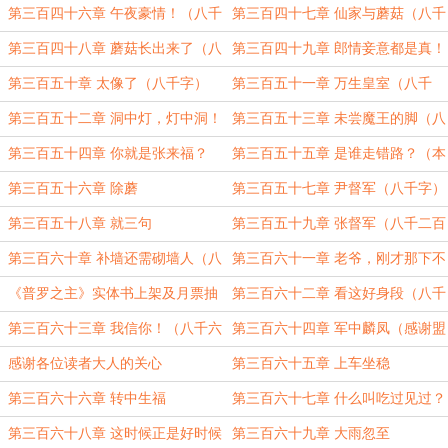
（八千字）
第三百四十六章 午夜豪情！（八千
第三百四十七章 仙家与蘑菇（八千
字）
四百字）
第三百四十八章 蘑菇长出来了（八
第三百四十九章 郎情妾意都是真！
千字）
（八千二百字）
第三百五十章 太像了（八千字）
第三百五十一章 万生皇室（八千
字）
第三百五十二章 洞中灯，灯中洞！
第三百五十三章 未尝魔王的脚（八
（八千三百字）
千四百字）
第三百五十四章 你就是张来福？
第三百五十五章 是谁走错路？（本
（八千字）
章核能）
第三百五十六章 除蘑
第三百五十七章 尹督军（八千字）
第三百五十八章 就三句
第三百五十九章 张督军（八千二百
字）
第三百六十章 补墙还需砌墙人（八
第三百六十一章 老爷，刚才那下不
千四百字）
算
《普罗之主》实体书上架及月票抽
第三百六十二章 看这好身段（八千
奖
五百字）
第三百六十三章 我信你！（八千六
第三百六十四章 军中麟凤（感谢盟
百字）
主名角儿）
感谢各位读者大人的关心
第三百六十五章 上车坐稳
第三百六十六章 转中生福
第三百六十七章 什么叫吃过见过？
第三百六十八章 这时候正是好时候
第三百六十九章 大雨忽至