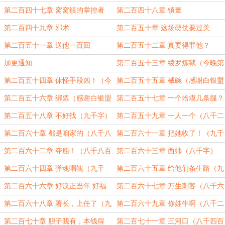
第二百四十七章 窝窝镇的掌控者
第二百四十八章 镇董
第二百四十九章 邪术
第二百五十章 这场硬仗要过关
第二百五十一章 送他一百回
第二百五十二章 真要得罪他？
加更通知
第二百五十三章 绫罗炼狱（今晚第
一章，八千六百字，求月票）
第二百五十四章 休怪手段凶！（今
第二百五十五章 械碗（感谢白银盟
晚第二章，七千二百字，求月票）
风刺屠神）
第二百五十六章 绑票（感谢白银盟
第二百五十七章 一个蛤蟆几条腿？
独角龙）
第二百五十八章 不好找（九千字）
第二百五十九章 一人一个（八千二
百字）
第二百六十章 都是咱家的（八千八
第二百六十一章 把她收了！（九千
百字）
字）
第二百六十二章 夺船！（八千八百
第二百六十三章 西帅（八千字）
字）
第二百六十四章 弹魂唱魄（九千
第二百六十五章 给他们条生路（九
字）
千字）
第二百六十六章 好汉正当年 好福
第二百六十七章 万生刺客（八千六
在眼前！（八千八百字）
百字）
第二百六十八章 署长，上任了（九
第二百六十九章 你娃牛啊（八千二
千六百字）
百字）
第二百七十章 胆子我有，本钱得
第二百七十一章 三河口（八千四百