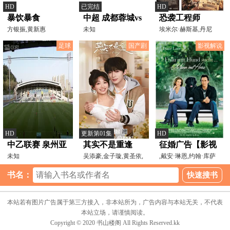
HD
已完结
HD
暴饮暴食
中超 成都蓉城vs
恐袭工程师
方银振,黄新惠
云南玉昆
未知
埃米尔·赫斯基,丹尼
·A·阿贝卡瑟尔,萨西
20250416
足球
国产剧
影视解说
HD
更新第01集
HD
中乙联赛 泉州亚
其实不是重逢
征婚广告【影视
新VS成都蓉城B
未知
吴添豪,金子璇,黄圣依,
解说】
,戴安·琳恩,约翰·库萨
王欣政,刘允儿,任运
克,德蒙特·莫罗尼,
队 20250502
书名：
本站若有图片广告属于第三方接入，非本站所为，广告内容与本站无关，不代表
本站立场，请谨慎阅读。
Copyright © 2020 书山楼阁 All Rights Reserved.kk