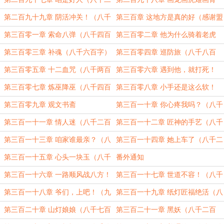
百字）
（八千三百字）
第二百九十九章 阴活冲关！（八千
第三百章 这地方是真的好（感谢盟
四百字）
主春易秋来）
第三百零一章 索命八弹（八千四百
第三百零二章 他为什么骑着老虎
字）
（八千二百字）
第三百零三章 补魂（八千六百字）
第三百零四章 巡防旅（八千八百
字）
第三百零五章 十二血咒（八千两百
第三百零六章 遇到他，就打死！
字）
（八千八百字）
第三百零七章 炼巫降巫（八千四百
第三百零八章 小手还是这么软！
字）
（八千二百字）
第三百零九章 观文书斋
第三百一十章 你心疼我吗？（八千
四百字）
第三百一十一章 情人迷（八千二百
第三百一十二章 匠神的手艺（八千
字）
六百字）
第三百一十三章 咱家谁最亲？（八
第三百一十四章 她上车了（八千二
千二百字）
百字）
第三百一十五章 心头一块玉（八千
番外通知
二百字）
第三百一十六章 一路顺风战八方！
第三百一十七章 世道不容！（八千
（八千字）
字）
第三百一十八章 爷们，上吧！（九
第三百一十九章 纸灯匠福绝活（八
千字，求月票）
千二百字）
第三百二十章 山灯娘娘（八千七百
第三百二十一章 黑妖（八千二百