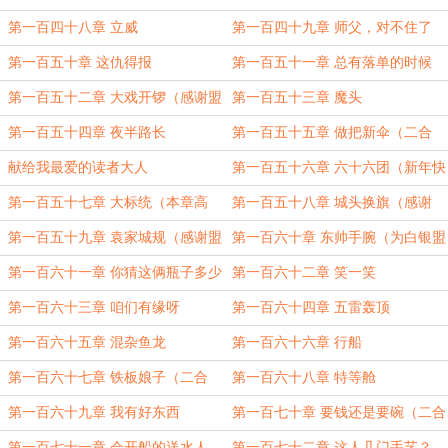
村？
第一百四十八章 立威
第一百四十九章 师父，对不住了
第一百五十章 这仇得报
第一百五十一章 总有落单的时候
第一百五十二章 大戏开锣（感谢盟
第一百五十三章 魔头
主濯妖）
第一百五十四章 夜半路长
第一百五十五章 做把新伞（二合
一）
献给我最爱的读者大人
第一百五十六章 六十六团（新年快
乐）
第一百五十七章 大标统（本章高
第一百五十八章 城头换旗（感谢
能）
Mia喵喵呀的白银盟）
第一百五十九章 袁家城规（感谢盟
第一百六十章 东帅手腕（为白银盟
主早着呢）
Mia喵喵呀加更）
第一百六十一章 你猜这俩瓶子多少
第一百六十二章 笑一笑
钱？
第一百六十三章 咱们有缘呀
第一百六十四章 五雷轰顶
第一百六十五章 混杂鱼龙
第一百六十六章 行船
第一百六十七章 铁板娘子（二合
第一百六十八章 特等舱
一）
第一百六十九章 我有好东西
第一百七十章 要钱还是要碗（二合
一，感谢盟主emoji111）
第一百七十一章 会开船的送水人
第一百七十二章 这人几门手艺？