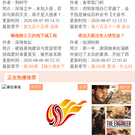
作者：荆柯守
作者：食草凯门鳄
简介：深海之中，未知入侵，邪
简介：杰明发现自己穿越了，金
崇与第四天灾，谁才是入侵者？...
手指是修仙百科全书【大道书
更新时间：2026-08-07 09:14:31
阁】，可为什么穿越的却是巫师
更新时间：2026-08-07 12:13:51
最新章节：
第九百十五章 选择
世界？！星环联邦...
最新章节：
第八百五十一章 多出
来的七级
幽魂骑士王的地下城工程
谁说天庭没有人情世故？
作者：深海鱼缸
作者：临湖轻舸
简介：硬核基地建设与资源管理
简介：那一年，唐国御弟在灞桥
游戏爱好者夏莫安，被穷途末路
外接过了太宗的素酒，开始了西
的混血魔族塔莉亚·罗诺威召唤，
更新时间：2026-08-06 00:53:33
行求法之路。那一年，天庭大长
更新时间：2026-08-07 22:05:41
穿越异世界，...
最新章节：
第288章 【骑士领在下
公主思凡下界，...
最新章节：
第268章 姜润：什么叫
雨】
西梁女帝盯上了贫道？
正在热播推荐
伦理片
足球
动作片