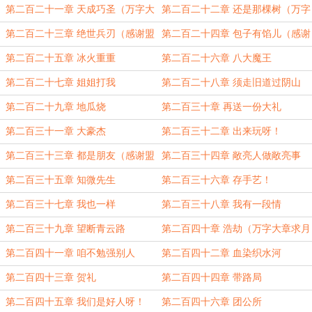
第二百二十一章 天成巧圣（万字大
第二百二十二章 还是那棵树（万字
章，求月初月票）
大章求月票，拜托诸位了）
第二百二十三章 绝世兵刃（感谢盟
第二百二十四章 包子有馅儿（感谢
主古月路观）
盟主别去圣托里尼了）
第二百二十五章 冰火重重
第二百二十六章 八大魔王
第二百二十七章 姐姐打我
第二百二十八章 须走旧道过阴山
第二百二十九章 地瓜烧
第二百三十章 再送一份大礼
第二百三十一章 大豪杰
第二百三十二章 出来玩呀！
第二百三十三章 都是朋友（感谢盟
第二百三十四章 敞亮人做敞亮事
主江南黄鹤）
第二百三十五章 知微先生
第二百三十六章 存手艺！
第二百三十七章 我也一样
第二百三十八章 我有一段情
第二百三十九章 望断青云路
第二百四十章 浩劫（万字大章求月
票）
第二百四十一章 咱不勉强别人
第二百四十二章 血染织水河
第二百四十三章 贺礼
第二百四十四章 带路局
第二百四十五章 我们是好人呀！
第二百四十六章 团公所