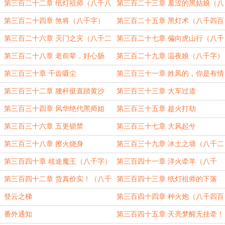
字）
字）
第三百二十二章 纸灯祖师（八千八
第三百二十三章 羞涩的黑姑娘（八
百字）
千八百字）
第三百二十四章 煞将（八千字）
第三百二十五章 黑灯术（八千四百
字）
第三百二十六章 灭门之灾（八千二
第三百二十七章 偏向虎山行（八千
百字）
八百字）
第三百二十八章 老前辈，好心肠
第三百二十九章 温夜娘（八千字）
（八千二百字）
第三百三十章 千齿嗫尘
第三百三十一章 姓凤的，你是有情
义的！
第三百三十二章 腰杆挺直踏黄沙
第三百三十三章 大车过道
第三百三十四章 风华绝代黑师姐
第三百三十五章 趁火打劫
第三百三十六章 五更锁禁
第三百三十七章 大风起兮
第三百三十八章 擦火烧身
第三百三十九章 冰土之墙（八千二
百字）
第三百四十章 歧途魔王（八千字）
第三百四十一章 洋火牵羊（八千
字）
第三百四十二章 货真价实！（八千
第三百四十三章 纸灯祖师的下落
四百字）
（八千四百字）
登云之梯
第三百四十四章 种火炮（八千四百
字）
番外通知
第三百四十五章 天亮梦醒无挂牵！