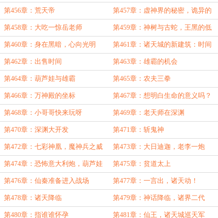
第456章：荒天帝
第457章：虚神界的秘密，诡异的
感觉
第458章：大吃一惊岳老师
第459章：神树与古蛇，王黑的低
语
第460章：身在黑暗，心向光明
第461章：诸天城的新建筑：时间
钟楼
第462章：出售时间
第463章：雄霸的机会
第464章：葫芦娃与雄霸
第465章：农夫三拳
第466章：万神殿的坐标
第467章：想明白生命的意义吗？
第468章：小哥哥快来玩呀
第469章：老天师在深渊
第470章：深渊大开发
第471章：斩鬼神
第472章：七彩神凰，魔神兵之威
第473章：大日迪迦，老李一炮
第474章：恐怖意大利炮，葫芦娃
第475章：贫道太上
救爷爷
第476章：仙秦准备进入战场
第477章：一言出，诸天动！
第478章：诸天降临
第479章：神话降临，诸界二代
第480章：指谁谁怀孕
第481章：仙王，诸天城巡天军