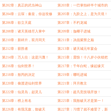
第202章：真正的武当神山
第203章：一巴掌拍碎半个城市的
大古
第204章：云琛：秦皇，你这坟修
第205章：九阶之上，是为天境！
得不错
第206章：欲立天庭
第207章：不朽龙城
第208章：诸天英雄尽入掌中
第209章：伽椰子进城
第210章：新碎片，双月同天
第211章：决战紫禁之巅
第212章：获胜者
第213章：诸天城元年宴会
第214章：万人往：这是污蔑！
第215章：震惊！十八岁小伙错把
公狐抱回家！
第216章：仙剑世界！
第217章：千年白蛇，缘起缘灭
第218章：敖丙的决定
第219章：哪吒进城
第220章：偷渡进仙剑世界
第221章：拜月教主
第222章：仙灵岛，赵灵儿
第223章：超凡竞技场开放！
第224章：榜上有名
第225章：我敖破天才是第一！
第226章：有我无敌，敖破天
第227章：习惯了就不难受了，新