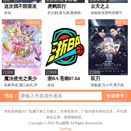
这次我不陪室友
虎鹤双行
云天之上
吃苦
未知
衣云鹤,唐九洲,黄婷婷,
徐轸轸张景昀张翅宁
金广发,陶亮LiangTao
玥赵垣又李卿尔张睿
日韩动漫
篮球
国产剧
怡
已完结
已完结
已完结
魔法使光之美少
浙BA 苍南87-64
双刃
女！
高桥李依,堀江由衣,早
瑞安20260807
未知
张集骏,马小宇,周子歆,
见沙织,斋藤彩夏,内田
业文,于谦,丛鑫
书名：
本站若有图片广告属于第三方接入，非本站所为，广告内容与本站无关，不代表
本站立场，请谨慎阅读。
Copyright © 2020 书山楼阁 All Rights Reserved.kk
SiteMap