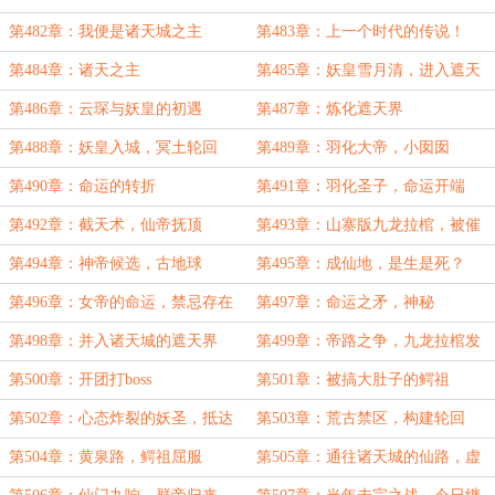
第482章：我便是诸天城之主
第483章：上一个时代的传说！
第484章：诸天之主
第485章：妖皇雪月清，进入遮天
界
第486章：云琛与妖皇的初遇
第487章：炼化遮天界
第488章：妖皇入城，冥土轮回
第489章：羽化大帝，小囡囡
第490章：命运的转折
第491章：羽化圣子，命运开端
第492章：截天术，仙帝抚顶
第493章：山寨版九龙拉棺，被催
熟的果实
第494章：神帝候选，古地球
第495章：成仙地，是生是死？
第496章：女帝的命运，禁忌存在
第497章：命运之矛，神秘
第498章：并入诸天城的遮天界
第499章：帝路之争，九龙拉棺发
车
第500章：开团打boss
第501章：被搞大肚子的鳄祖
第502章：心态炸裂的妖圣，抵达
第503章：荒古禁区，构建轮回
北斗
第504章：黄泉路，鳄祖屈服
第505章：通往诸天城的仙路，虚
空归来