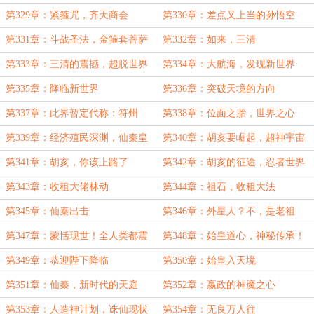
是女娃？
第329章：紧箍咒，齐天商会
第330章：差点又上当的孙悟空
第331章：斗战圣法，金箍套菩萨
第332章：如来，三清
第333章：三清的震撼，超脱世界
第334章：大航海，发现新世界
第335章：降临新世界
第336章：突破天境的方向
第337章：此界暂定代称：符州
第338章：位面之胎，世界之心
第339章：经济殖民深渊，仙秦皇
第340章：胡亥要崛起，超神宇宙
子的未来
第341章：胡亥，你该上路了
第342章：胡亥的征途，忍者世界
第343章：收租大佬林动
第344章：祖石，收租大法
第345章：仙秦出击
第346章：外星人？不，是老祖
宗！
第347章：蒙恬现世！全人类都震
第348章：始皇道心，神秘传承！
惊了！
第349章：恭迎陛下降临
第350章：始皇入天境
第351章：仙秦，新时代的天庭
第352章：嬴政的神魔之心
第353章：人造神计划，诛仙现状
第354章：无良万人往