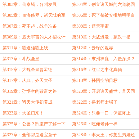
第303章：仙秦域，各州发展
第304章：创立诸天城的六道轮回
第305章：血海修罗，诸天城的军
第306章：死了都被安排地明明白
团
白
第307章：死不起，战争准备
第308章：遮天宇宙
第309章：遮天宇宙的人才招收计
第310章：大战爆发，嬴政一指
划
第311章：霸道雄霸上线
第312章：云琛的境界
第313章：斗战圣皇
第314章：末州神庭，入侵深渊？
第315章：大魏圣皇曹孟德
第316章：红尘之中化真仙
第317章：庆典，齐天大圣
第318章：孙悟空的目标
第319章：孙悟空的致富之路
第320章：开启诸天盛世，普天同
庆
第321章：诸天大佬初养成
第322章：岳老师太强了
第323章：大圣归来！
第324章：只要一口，保证怀上
第325章：公兽？剖腹产了解一下
第326章：吃俺老孙一棒
第327章：全部都是送宝童子
第328章：李天王，你想生男娃还