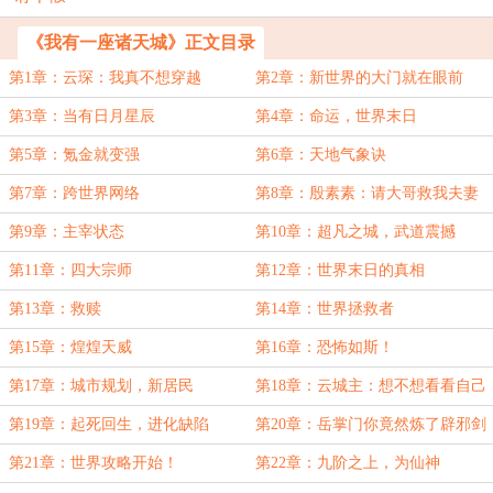
《我有一座诸天城》正文目录
第1章：云琛：我真不想穿越
第2章：新世界的大门就在眼前
第3章：当有日月星辰
第4章：命运，世界末日
第5章：氪金就变强
第6章：天地气象诀
第7章：跨世界网络
第8章：殷素素：请大哥救我夫妻
性命！
第9章：主宰状态
第10章：超凡之城，武道震撼
第11章：四大宗师
第12章：世界末日的真相
第13章：救赎
第14章：世界拯救者
第15章：煌煌天威
第16章：恐怖如斯！
第17章：城市规划，新居民
第18章：云城主：想不想看看自己
的未来
第19章：起死回生，进化缺陷
第20章：岳掌门你竟然炼了辟邪剑
法！
第21章：世界攻略开始！
第22章：九阶之上，为仙神