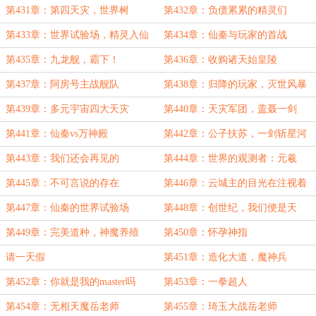
第431章：第四天灾，世界树
第432章：负债累累的精灵们
第433章：世界试验场，精灵入仙
第434章：仙秦与玩家的首战
秦
第435章：九龙舰，霸下！
第436章：收购诸天始皇陵
第437章：阿房号主战舰队
第438章：归降的玩家，灭世风暴
第439章：多元宇宙四大天灾
第440章：天灾军团，盖聂一剑
第441章：仙秦vs万神殿
第442章：公子扶苏，一剑斩星河
第443章：我们还会再见的
第444章：世界的观测者：元羲
第445章：不可言说的存在
第446章：云城主的目光在注视着
你
第447章：仙秦的世界试验场
第448章：创世纪，我们便是天
第449章：完美道种，神魔养殖
第450章：怀孕神指
请一天假
第451章：造化大道，魔神兵
第452章：你就是我的master吗
第453章：一拳超人
第454章：无相天魔岳老师
第455章：琦玉大战岳老师