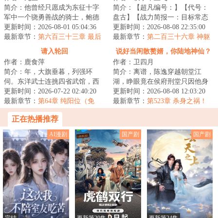
简介：他曾经只愿成为东征十字
简介：【超凡编号：】【代号：
军中一个骁勇善战的骑士，鲍德
盘古】【战力简报一：目标常态
温四世麾下一个忠诚的臣子，只
更新时间：2026-08-01 05:04:36
为普通青年男性，具备远超生物
更新时间：2026-08-08 22:35:00
为捍卫圣地与民...
最新章节：
第六百三十三章 最后
极限的肉体强度...
最新章节：
第二百三十六章 神躯
一战（完结）大完结！
请入轮回
说好当闲散赘婿，你陆地神仙？
作者：鹿食萍
作者：卫四月
简介：年，大旗垂暮，列强环
简介：离谱，陈逸穿越朝堂江
伺。东洋武士连挑四省武馆，西
湖，睁眼竟在侯府刑堂只因他身
洋商贾巧取豪夺，南洋异士暗流
更新时间：2026-07-22 02:40:20
为赘婿，却在大婚之日逃婚。不
更新时间：2026-08-08 12:03:20
涌动。邪教魔头蛰...
最新章节：
第64章 纯阳位（免
但不受侯府待见，...
最新章节：
第523章 杀身之祸！
费）
（求月票）
正在热播推荐
AI漫剧
国产剧
国产剧
完结
更新第20集
更新第24集