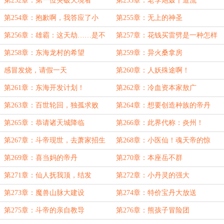
第252章：第一位突破天境者
第253章：老李炮轰千道流
第254章：抱歉啊，我答应了小
第255章：无上的神圣
玉！
第256章：雄霸：这天劫……是不
第257章：花钱买雷劈是一种怎样
是要收费
的体验
第258章：东海龙村的希望
第259章：异火桑拿房
感冒发烧，请假一天
第260章：人妖殊途啊！
第261章：东海开发计划！
第262章：冷血资本家敖广
第263章：百世轮回，独孤求败
第264章：想要创造种族的帝丹
第265章：恭请诸天城降临
第266章：此界代称：炎州！
第267章：斗帝现世，去萧家招生
第268章：小医仙！魂天帝的惊
骇！
第269章：喜当妈的帝丹
第270章：本座岳不群
第271章：仙人抚我顶，结发
第272章：小丹灵的强大
授……
第273章：魔兽山脉大建设
第274章：特价宝丹大放送
第275章：斗帝的亲自教导
第276章：熊孩子冒险团