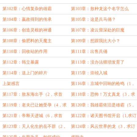
王（2）
（3）
第102章：心情复杂的雄霸
第103章：敖种龙这个名字怎么
样？
第104章：嬴政得到的传承
第105章：这是兵马俑？
第106章：创造灵根的神通
第107章：凌云窟深处的巨魔
第108章：偷肥料的天魔主
第109章：想跟我比大小？
第110章：回收站的作用
第111章：出售兵俑
第112章：韩立暴露
第113章：没办法猥琐发育了
第114章：送上门的碎片
第115章：崇祯入城
上架感言
第116章：京城中回响的枪鸣（1，
求首订）
第117章：敖东海出手（2，求首
第118章：恐怖！万丈真龙（3，求
订）
首订）
第119章：老夫已让她受孕（4，求
第120章：我雄霸依旧是雄霸（5，
首订）
求首订）
第121章：帝释天进城（6，求首
第122章：诸天图书馆开启（1,求订
订）
阅）
第123章：天人化生的岳不群（2，
第124章：风云世界的龙（3，求订
求订阅）
阅）