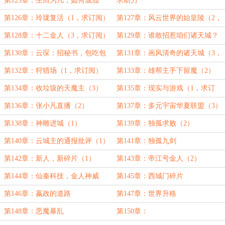
第125章：生而为凡，如何成仙
求助力
（4，加更，求订阅）
第126章：玲珑复活（1，求订阅）
第127章：风云世界的始皇陵（2，
求订阅）
第128章：十二金人（3，求订阅）
第129章：谁敢招惹咱们诸天城？
（1，求订阅）
第130章：云琛：招秘书，包吃包
第131章：画风清奇的诸天城（3，
住（2，求订阅）
求订阅）
第132章：狩猎场（1，求订阅）
第133章：雄帮主手下留魔（2）
第134章：收垃圾的天魔主（3）
第135章：现实与游戏（1，求订
阅）
第136章：张小凡直播（2）
第137章：多元宇宙华夏联盟（3）
第138章：神雕进城（1）
第139章：独孤求败（2）
第140章：云城主的通报批评（1）
第141章：独孤九剑
第142章：新人，新碎片（1）
第143章：帝江号金人（2）
第144章：仙秦科技，金人神威
第145章：西城门碎片
第146章：嬴政的道路
第147章：世界升格
第148章：恶魔暴乱
第150章：