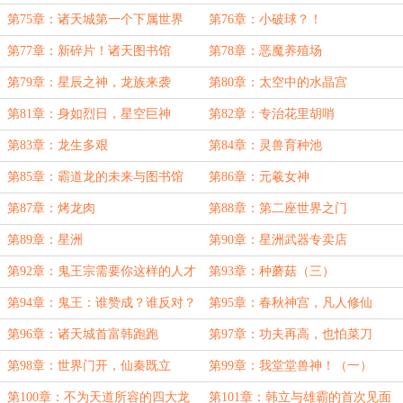
第75章：诸天城第一个下属世界
第76章：小破球？！
第77章：新碎片！诸天图书馆
第78章：恶魔养殖场
第79章：星辰之神，龙族来袭
第80章：太空中的水晶宫
第81章：身如烈日，星空巨神
第82章：专治花里胡哨
第83章：龙生多艰
第84章：灵兽育种池
第85章：霸道龙的未来与图书馆
第86章：元羲女神
第87章：烤龙肉
第88章：第二座世界之门
第89章：星洲
第90章：星洲武器专卖店
第92章：鬼王宗需要你这样的人才
第93章：种蘑菇（三）
（二）
第94章：鬼王：谁赞成？谁反对？
第95章：春秋神宫，凡人修仙
第96章：诸天城首富韩跑跑
第97章：功夫再高，也怕菜刀
第98章：世界门开，仙秦既立
第99章：我堂堂兽神！（一）
第100章：不为天道所容的四大龙
第101章：韩立与雄霸的首次见面