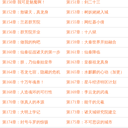
第150章 我可是魅魔啊！
第151章：剑二十三
第152章：敖啸天，真龙身
第153章：树妖姥姥入城
第154章：兰若群芳院
第155章：网红聂小倩
第156章：群芳院开业
第157章：十八狱
第158章：做我的狗吧
第159章：大秦世界开始融合
第160章：仙秦征战诸天的第一步
第161章：仙秦降临
（加更）
第162章：朕，乃仙秦始皇帝
第163章：皇极祖龙真身
第164章：苍龙七宿，隐藏的危机
第165章：水麒麟的心动（加更）
第166章：十万年魂兽！
第167章：星斗经济特区计划
第168章：人造魂环的可行性
第169章：李云龙的武魂
第170章：张真人的本源
第171章：能干的元羲
第172章：大明上学记
第173章：诸天城研究院建立
第174章：封号斗罗的惊骇
第175章：不可思议的城市