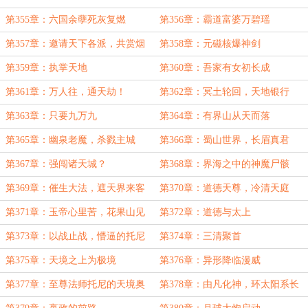
第355章：六国余孽死灰复燃
第356章：霸道富婆万碧瑶
第357章：邀请天下各派，共赏烟
第358章：元磁核爆神剑
花
第359章：执掌天地
第360章：吾家有女初长成
第361章：万人往，通天劫！
第362章：冥土轮回，天地银行
第363章：只要九万九
第364章：有界山从天而落
第365章：幽泉老魔，杀戮主城
第366章：蜀山世界，长眉真君
第367章：强闯诸天城？
第368章：界海之中的神魔尸骸
第369章：催生大法，遮天界来客
第370章：道德天尊，冷清天庭
第371章：玉帝心里苦，花果山见
第372章：道德与太上
闻
第373章：以战止战，懵逼的托尼
第374章：三清聚首
第375章：天境之上为极境
第376章：异形降临漫威
第377章：至尊法师托尼的天境奥
第378章：由凡化神，环太阳系长
术
城防线