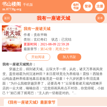
书山楼阁
手机版
临时
登录
注册
书架
m.0773lg.org
我有一座诸天城
返回
菜单
我有一座诸天城
作者：贪欢半晌
类别：玄幻奇幻
状态：已完结
更新时间：2021-08-09 22:59:28
最新章节：
第542章：死境之中
开始阅读
加入书架
我有一座诸天城简介：
穿越之后，得到诸天城。云琛大手一挥，从此，诸天万界画风突
变。盖世雄霸为何沉迷种田？末日星球竟沦为养殖场！震惊！西陵兽
山纯血遗种养殖基地幕后老板竟是一幼童！十六岁的萧斗帝泪流满
面：“为什么我都穿越异界了，还要高考？”云琛看着诸天城内摆摊开
店的一众大佬，喃喃自语：“总觉得画风有点不对劲，你觉得呢，小妲
己？”妲己摇了摇尾巴：“主人的一切都是对的。”...
《我有一座诸天城》最新章节