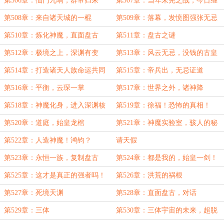
第506章：仙门九响，群帝归来
第507章：当年未完之战，今日继
续
第508章：来自诸天城的一棍
第509章：落幕，发愤图强张无忌
第510章：炼化神魔，直面盘古
第511章：盘古之谜
第512章：极境之上，深渊有变
第513章：风云无忌，没钱的古皇
们
第514章：打造诸天人族命运共同
第515章：帝兵出，无忌证道
体
第516章：平衡，云琛一掌
第517章：世界之外，诸神降
第518章：神魔化身，进入深渊核
第519章：徐福！恐怖的真相！
心
第520章：道庭，始皇龙棺
第521章：神魔实验室，骇人的秘
密
第522章：人造神魔！鸿钧？
请天假
第523章：永恒一族，复制盘古
第524章：都是我的，始皇一剑！
第525章：这才是真正的强者吗！
第526章：洪荒的祸根
第527章：死境天渊
第528章：直面盘古，对话
第529章：三体
第530章：三体宇宙的未来，超脱