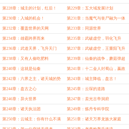
世界
第228章：城主的计划，红后！
第229章：五大域发展计划
第230章：入城的机会！
第231章：当魔气与丧尸融为一体
第232章：覆盖世界的天网
第233章：同源世界
第234章：雄霸跨界而来
第235章：武破虚空，羽化飞升
第236章：武道天界，飞升天门
第237章：武破虚空，王重阳飞升
第238章：又有人偷吃肥料
第239章：仙秦的战争，蘑菇弹超
度大法
第240章：这就是仙秦
第241章：十二金人封蜀山，嬴政
降临
第242章：六界之主，诸天城的势
第243章：城主降临，盘古！
力雏形
第244章：盘古之心
第245章：云琛的道路
第246章：异火世界
第247章：卖光古帝洞府
第248章：诸天执法团
第249章：炼丹专科学院
第250章：云城主：你有什么不满
第251章：诸天万界龙族大家庭
吗？