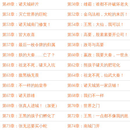
的……
第49章：诸天城碎片
第50章：雄霸：谁都不许破坏老夫
的田！
第51章：灭亡世界的巨蛇
第52章：金乌法相，大蛇的来历！
第53章：诸天城南门修复！
第54章：王黑：大仙，我可以！
第55章：皆大欢喜
第56章：高要，殷素素要开公司！
第57章：最后一枚令牌的归属
第58章：政哥与高要
第59章：朕的大秦……亡了？
第60章：嬴政：我要大秦，一世永
昌！
第61章：祖龙不死，啸天入坑
第62章：熊孩子啸天的肥宅化
第63章：腹黑杨无畏
第64章：祖龙不死，仙武大秦！
第65章：不一样的始皇帝
第66章：诸天城第一家店铺！
第67章：诸天群雄
第68章：我们不一样
第69章：张真人进城！（加更）
第70章：世界之门
第71章：王黑的孩子们孵化了
第72章：王黑：一点都不像我的崽
第73章：张无忌要买小蛇
第74章：南城门开