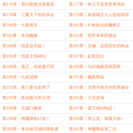
第176章：我们能复活蓝银皇
第177章：你儿子是异世界来的
第178章：汇聚天下的拍卖会
第179章：欢迎城主大人莅临指导
第180章：大幕将开
第181章：钓鱼执法的魔蛛王
第182章：杀鸡儆猴
第183章：前所未有的盛会
第184章：拍卖会开始！
第185章：压轴，起死回生的机会
第186章：拍卖天地神位
第187章：起死回生
第188章：鬼王，你老婆不错
第189章：与武魂殿清算因果
第190章：九叔成神
第191章：嬴政降临
第192章：唐三要当老师了
第193章：大明与倚天的世界融合
第194章：朱由检与朱元璋
第195章：大古进城
第196章：北城门修复
第197章：诸天城仿制品！
第198章：神魔降临计划！
第199章：李云龙：食我大炮！
第200章：来自诸天城的降临者
第201章：神魔降临第二位