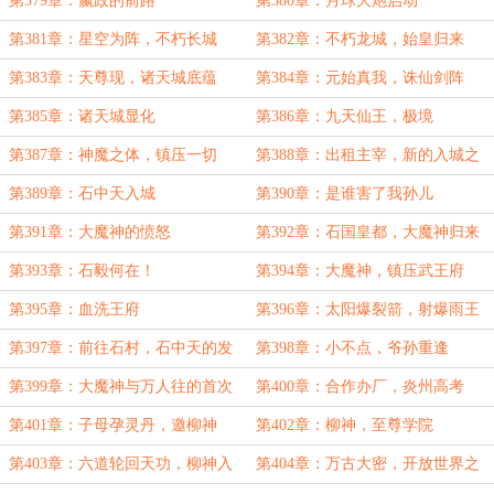
第379章：嬴政的前路
第380章：月球大炮启动
第381章：星空为阵，不朽长城
第382章：不朽龙城，始皇归来
第383章：天尊现，诸天城底蕴
第384章：元始真我，诛仙剑阵
第385章：诸天城显化
第386章：九天仙王，极境
第387章：神魔之体，镇压一切
第388章：出租主宰，新的入城之
人
第389章：石中天入城
第390章：是谁害了我孙儿
第391章：大魔神的愤怒
第392章：石国皇都，大魔神归来
第393章：石毅何在！
第394章：大魔神，镇压武王府
第395章：血洗王府
第396章：太阳爆裂箭，射爆雨王
府，
第397章：前往石村，石中天的发
第398章：小不点，爷孙重逢
家计划
第399章：大魔神与万人往的首次
第400章：合作办厂，炎州高考
会晤
第401章：子母孕灵丹，邀柳神
第402章：柳神，至尊学院
第403章：六道轮回天功，柳神入
第404章：万古大密，开放世界之