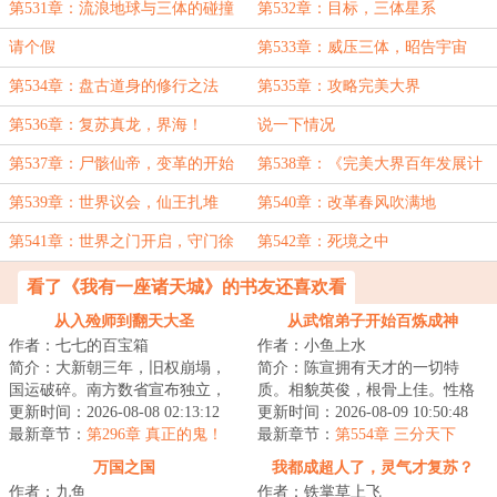
级科技文明
第531章：流浪地球与三体的碰撞
第532章：目标，三体星系
请个假
第533章：威压三体，昭告宇宙
第534章：盘古道身的修行之法
第535章：攻略完美大界
第536章：复苏真龙，界海！
说一下情况
第537章：尸骸仙帝，变革的开始
第538章：《完美大界百年发展计
划》
第539章：世界议会，仙王扎堆
第540章：改革春风吹满地
第541章：世界之门开启，守门徐
第542章：死境之中
大爷
看了《我有一座诸天城》的书友还喜欢看
从入殓师到翻天大圣
从武馆弟子开始百炼成神
作者：七七的百宝箱
作者：小鱼上水
简介：大新朝三年，旧权崩塌，
简介：陈宣拥有天才的一切特
国运破碎。南方数省宣布独立，
质。相貌英俊，根骨上佳。性格
联合成立新政府，试图以新学救
更新时间：2026-08-08 02:13:12
坚定，从不动摇。自从穿越到这
更新时间：2026-08-09 10:50:48
国。北方军阀拥...
最新章节：
第296章 真正的鬼！
个万物狰狞的上古...
最新章节：
第554章 三分天下
万国之国
我都成超人了，灵气才复苏？
作者：九鱼
作者：铁掌草上飞