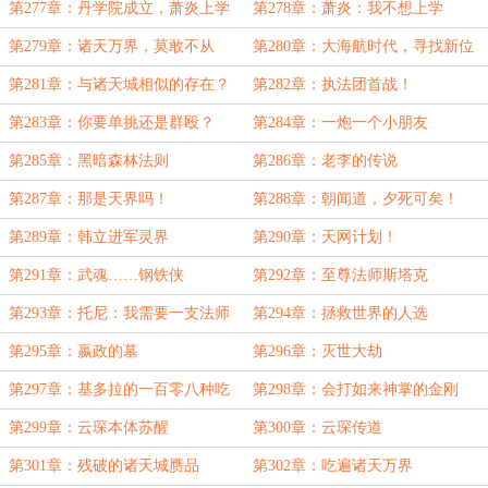
第277章：丹学院成立，萧炎上学
第278章：萧炎：我不想上学
第279章：诸天万界，莫敢不从
第280章：大海航时代，寻找新位
面
第281章：与诸天城相似的存在？
第282章：执法团首战！
第283章：你要单挑还是群殴？
第284章：一炮一个小朋友
第285章：黑暗森林法则
第286章：老李的传说
第287章：那是天界吗！
第288章：朝闻道，夕死可矣！
第289章：韩立进军灵界
第290章：天网计划！
第291章：武魂……钢铁侠
第292章：至尊法师斯塔克
第293章：托尼：我需要一支法师
第294章：拯救世界的人选
舰队
第295章：嬴政的墓
第296章：灭世大劫
第297章：基多拉的一百零八种吃
第298章：会打如来神掌的金刚
法
第299章：云琛本体苏醒
第300章：云琛传道
第301章：残破的诸天城赝品
第302章：吃遍诸天万界