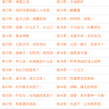
第23章：雄霸之谋
第24章：天地烘炉
第25章：保护珍稀动物人人有责
第26章：麒麟魔
第27章：超凡之都，南麟剑首
第28章：种田吧，雄霸！
第29章：雄霸：什么天下，什么江
第30章：大日金乌，扶桑神木
湖，老夫不要了！
第31章：黄金神树
第32章：龙族归来，太阳金乌
第33章：九阳天环，包吃包住
第34章：云琛：啸天，惊喜不？
第35章：敖啸天：别吃我，我很值
第36章：修复诸天城
钱
第37章：李云龙：你他娘是什么东
第38章：即将来临的顶上战争
西！
第39章：你以为我是谁？
第40章：一人之力
第41章：诸天城，城主云琛！
第42章：恶魔果实的奥秘
第43章：叶问要开武馆了！
第44章：神树，啸天的悔恨
第45章：叶先生，你他娘的真是个
第46章：雄霸：老夫要种一万株！
天才！
第47章：殷素素的道路
第48章：无崖子：让你继承我