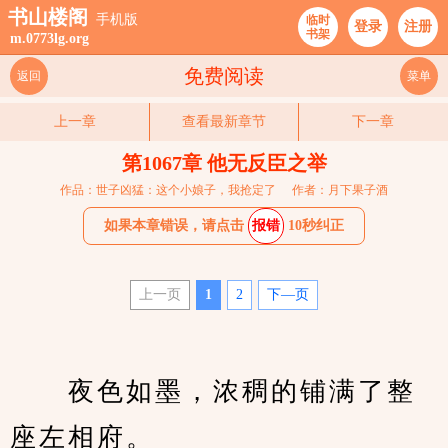
书山楼阁
手机版
临时
登录
注册
书架
m.0773lg.org
免费阅读
返回
菜单
上一章
查看最新章节
下一章
第1067章 他无反臣之举
作品：世子凶猛：这个小娘子，我抢定了
作者：月下果子酒
如果本章错误，请点击
报错
10秒纠正
上一页
1
2
下—页
　　夜色如墨，浓稠的铺满了整
座左相府。