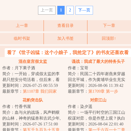
上一页
1
2
下—页
上一章
查看目录
下一章
临时书架
加入书签
回顶部↑
看了《世子凶猛：这个小娘子，我抢定了》的书友还喜欢看
混在皇宫假太监
谍战：我成了最大的特务头子
作者：月下果子酒
作者：宝哥
简介：一开始，穿成假太监的李
简介：民国二十四年谢燕来穿越
易只想安分苟活着，但后来，看
回北平城，作为黄埔毕业生充实
着高贵雍容的皇后，李易心思变
更新时间：2026-07-25 00:55:59
北平分站，半个月粉碎特高课石
更新时间：2026-08-06 11:39:42
了。“江山你坐...
最新章节：
第1107章 我们回家
川少佐收买北平...
最新章节：
第1709章 第一步
花豹突击队
对弈江山
作者：竹香书屋
作者：染夕遥
简介：血与火的战场，风声鹤唳
简介：一场平行时空的三国江山
的山林，神奇的猛兽和古武少年,
权谋对弈，你是作壁上观？执白
这是一支有着铮铮铁骨的特种部
更新时间：2026-07-26 17:51:00
子？抑或执黑子？...
更新时间：2026-08-04 22:01:40
队，这是一群...
最新章节：
第五千九百九十五章
最新章节：
第一千六百一十二章