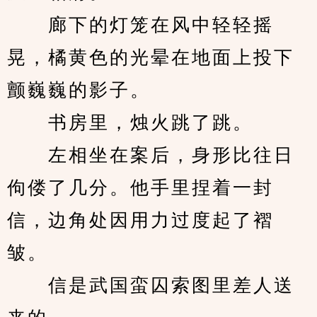
　　廊下的灯笼在风中轻轻摇
晃，橘黄色的光晕在地面上投下
颤巍巍的影子。
　　书房里，烛火跳了跳。
　　左相坐在案后，身形比往日
佝偻了几分。他手里捏着一封
信，边角处因用力过度起了褶
皱。
　　信是武国蛮囚索图里差人送