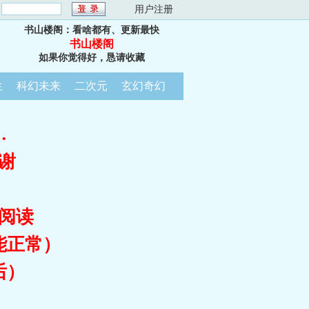
：
用户注册
书山楼阁：看啥都有、更新最快
书山楼阁
如果你觉得好，恳请收藏
生
科幻未来
二次元
玄幻奇幻
…
谢
阅读
能正常）
后）