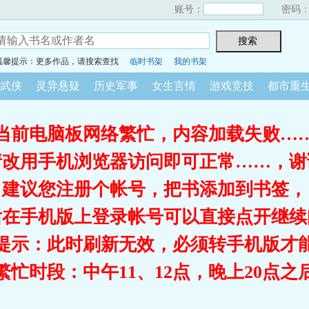
账号：
密码
温馨提示：更多作品，请搜索查找
临时书架
我的书架
武侠
灵异悬疑
历史军事
女生言情
游戏竞技
都市重
当前电脑板网络繁忙，内容加载失败…
请改用手机浏览器访问即可正常……，谢
建议您注册个帐号，把书添加到书签，
后在手机版上登录帐号可以直接点开继续
提示：此时刷新无效，必须转手机版才
繁忙时段：中午11、12点，晚上20点之