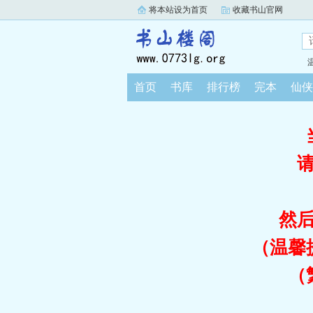
将本站设为首页
收藏书山官网
首页
书库
排行榜
完本
仙侠
然
（温馨
（