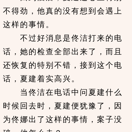
不得劲，他真的没有想到会遇上
这样的事情。
　　不过好消息是佟洁打来的电
话，她的检查全部出来了，而且
还恢复的特别不错，接到这个电
话，夏建着实高兴。
　　当佟洁在电话中问夏建什么
时候回去时，夏建便犹豫了，因
为佟娜出了这样的事情，案子没