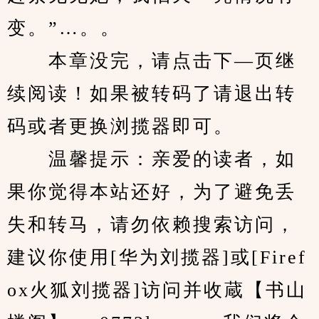
变。”…。。
　　本章没完，请点击下—页继
续阅读！如果被转码了请退出转
码或者更换浏揽器即可。
　　温馨提示：亲爱的读者，如
果你觉得本站还好，为了避免丢
失和转马，请勿依赖搜索访问，
建议你使用[华为刘揽器]或[Firef
ox火狐刘揽器]访问并收蔵【书山