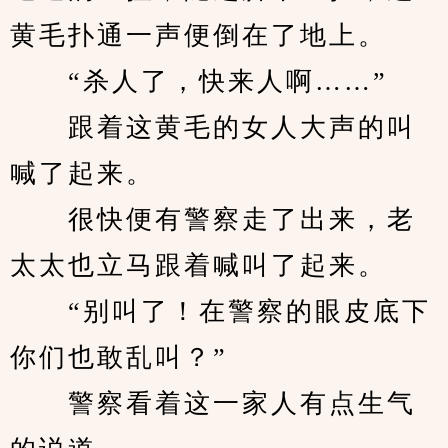
黄毛扑通一声便倒在了地上。
　　“杀人了，快来人啊……”
　　跟着这黄毛的女人大声的叫
喊了起来。
　　很快便有警察走了出来，老
太太也立马跟着喊叫了起来。
　　“别叫了！在警察的眼皮底下
你们也敢乱叫？”
　　警察看着这一家人有点生气