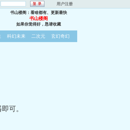
：
用户注册
书山楼阁：看啥都有、更新最快
书山楼阁
如果你觉得好，恳请收藏
生
科幻未来
二次元
玄幻奇幻
器即可。