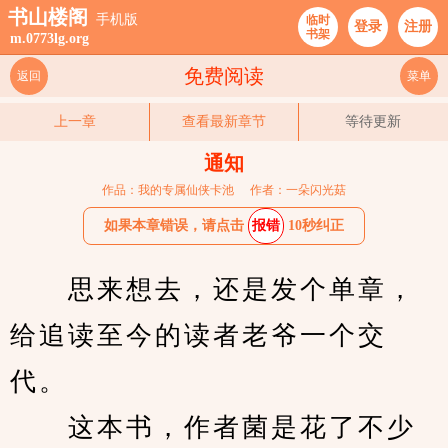
书山楼阁
手机版
临时
登录
注册
书架
m.0773lg.org
免费阅读
返回
菜单
上一章
查看最新章节
等待更新
通知
作品：我的专属仙侠卡池
作者：一朵闪光菇
如果本章错误，请点击
报错
10秒纠正
　　思来想去，还是发个单章，
给追读至今的读者老爷一个交
代。
　　这本书，作者菌是花了不少