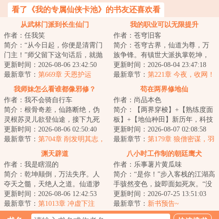
看了《我的专属仙侠卡池》的书友还喜欢看
从武林门派到长生仙门
我的职业可以无限提升
作者：任我笑
作者：苍穹旧客
简介：“从今日起，你便是清霄门
简介：苍穹古界，仙道为尊，万
门主！”师父留下这句话后，就抛
族争锋。有镇世大派执掌乾坤，
弃李清秋与师弟、师妹们下山，
更新时间：2026-08-06 23:42:50
有无上圣地俯瞰诸天，还有神裔
更新时间：2026-08-04 23:47:18
独自寻仙去...
最新章节：
第669章 天恩护运
世家世袭权柄，...
最新章节：
第221章 今夜，收网！
我师妹怎么看谁都像邪修？
苟在两界修地仙
作者：我不会骑自行车
作者：尚品本色
简介：根骨奇差，仙路断绝，伪
简介：【两界穿梭】+【熟练度面
灵根苏灵儿欲登仙途，接下九死
板】+【地仙种田】新历年，科技
一生的任务：卧底上古魔宗归曦
更新时间：2026-08-06 02:50:40
与地仙道并行的帝国时代。普通
更新时间：2026-08-07 02:08:58
宗！在这里，她...
最新章节：
第704章 削发明其志，
人陆羽为救濒...
最新章节：
第179章 狼僧密谋，羽
六根得清净！
化真经
渊天辟道
八小时工作制的朝廷鹰犬
作者：我是瞎混的
作者：乐事薯片黄瓜味
简介：乾坤颠倒，万法失序。人
简介：“是你！”步入客栈的江湖高
夺天之髓，天绝人之道。仙道渺
手骇然变色，旋即面如死灰。“没
渺，永生空空，我自辟道而行，
更新时间：2026-08-06 12:42:53
想到，今日要落到你这朝廷鹰犬
更新时间：2026-07-25 13:51:03
于深渊中见永生...
最新章节：
第1013章 冲虚下注
的手里！...
最新章节：
新书预告~