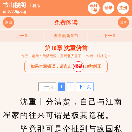
书山楼阁
手机版
临时
登录
注册
书架
m.0773lg.org
免费阅读
返回
菜单
上一章
查看最新章节
下一章
第10章 沈重俯首
作品：诸天：天赋无双，开局北齐圣子
作者：残林之木
如果本章错误，请点击
报错
10秒纠正
上一页
1
2
下—页
　　沈重十分清楚，自己与江南
崔家的往来可谓是极其隐秘。
　　毕竟那可是牵扯到与敌国私