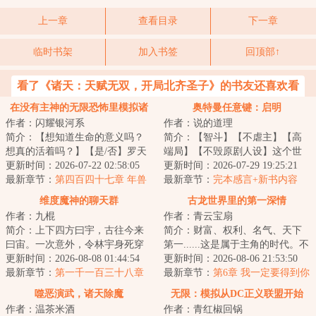
上一章
查看目录
下一章
临时书架
加入书签
回顶部↑
看了《诸天：天赋无双，开局北齐圣子》的书友还喜欢看
在没有主神的无限恐怖里模拟诸
奥特曼任意键：启明
作者：闪耀银河系
作者：说的道理
天
简介：【想知道生命的意义吗？
简介：【智斗】【不虐主】【高
想真的活着吗？】【是/否】罗天
端局】【不毁原剧人设】这个世
点下了是。“然后呢？”“然后我的
更新时间：2026-07-22 02:58:05
界，防卫队由各种重量级成员构
更新时间：2026-07-29 19:25:21
存款就被...
最新章节：
第四百四十七章 年兽
成:总监城府深...
最新章节：
完本感言+新书内容
+推一本万订骑士文《谁让他当假
维度魔神的聊天群
古龙世界里的第一深情
面骑士的！》
作者：九棍
作者：青云宝扇
简介：上下四方曰宇，古往今来
简介：财富、权利、名气、天下
曰宙。一次意外，令林宇身死穿
第一......这是属于主角的时代。不
越，但在穿越途中，他又意外撞
更新时间：2026-08-08 01:44:54
过对方云华来说，他更喜欢坐看
更新时间：2026-08-06 21:53:50
上了一个刚刚孕...
最新章节：
第一千一百三十八章
主角翻雨覆...
最新章节：
第6章 我一定要得到你
长安来了个活神仙（二合一）
噬恶演武，诸天除魔
无限：模拟从DC正义联盟开始
作者：温茶米酒
作者：青红椒回锅