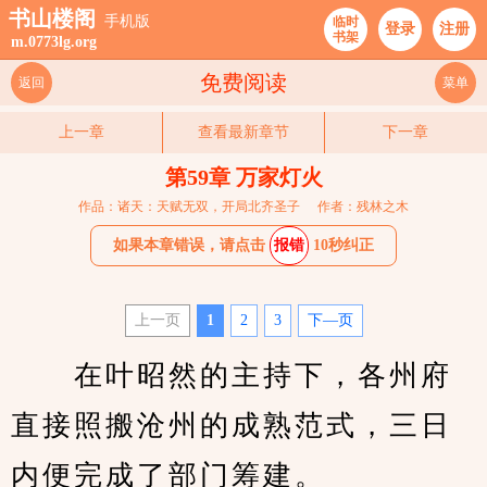
书山楼阁
手机版
临时
登录
注册
书架
m.0773lg.org
免费阅读
返回
菜单
上一章
查看最新章节
下一章
第59章 万家灯火
作品：诸天：天赋无双，开局北齐圣子
作者：残林之木
如果本章错误，请点击
报错
10秒纠正
上一页
1
2
3
下—页
　　在叶昭然的主持下，各州府
直接照搬沧州的成熟范式，三日
内便完成了部门筹建。