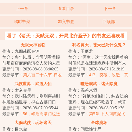
上一章
查看目录
下一章
临时书架
加入书签
回顶部↑
看了《诸天：天赋无双，开局北齐圣子》的书友还喜欢看
无限天神君临
我名黄天，苍天已死什么鬼？
作者：九四或跃在渊
作者：玉庭君
简介：多年以后，当司明看着眼
简介：“医生，这十天来我睡着的
前那密密麻麻的演变人契约人星
时候总是在迷迷糊糊中听到有人
级人天关人时。他准会想起自己
更新时间：2026-08-08 03:06:05
喊我的名字。”“黄天先生，你这是
更新时间：2026-08-07 15:19:19
因为受不了零七...
最新章节：
第六百二十六节·扫地
幻听。”...
最新章节：
412、突破，改造，黄
出门
天大圣！
武侠世界，武道人仙
噬恶演武，诸天除魔
作者：太灰金星
作者：温茶米酒
简介：我叫陆天行，刚刚穿越到
简介：“符纸木剑经书，纯古法的
神雕侠侣世界，掉在古墓门口，
驱邪，现在已经不吃香了，就算
被小龙女捡到。坏消息：穿越时
更新时间：2026-08-07 09:35:44
术士出门，都得带个二百斤的香
更新时间：2026-08-08 00:51:36
身体变异，无法...
最新章节：
56，峨眉周掌门也送
炉防身，你不...
最新章节：
第5章 卜人间黄泥飞
了！【8K求月票！】
鸟，翻云手喜得正餐（6200单
大骗武侠，玩坏诸天
全球崩坏
更）
作者：目水金
作者：间歇性诈尸