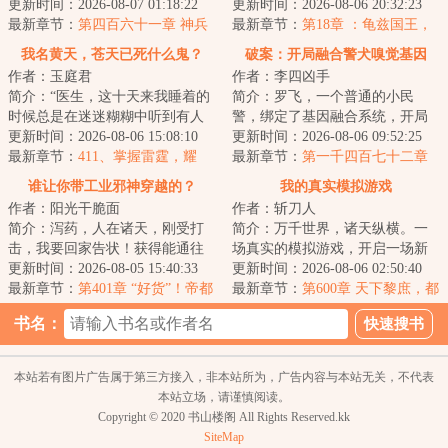
生、丧尸、克苏鲁、星际等元素
更新时间：2026-08-07 01:18:22
在成为天下公认的武林神话了，
更新时间：2026-08-06 20:32:23
副本。战斗系统...
最新章节：
第四百六十一章 神兵
你这外挂才来...
最新章节：
第18章 ：龟兹国王，
驸马胡铁花，对付移花接玉的法
我名黄天，苍天已死什么鬼？
破案：开局融合警犬嗅觉基因
子
作者：玉庭君
作者：李四凶手
简介：“医生，这十天来我睡着的
简介：罗飞，一个普通的小民
时候总是在迷迷糊糊中听到有人
警，绑定了基因融合系统，开局
喊我的名字。”“黄天先生，你这是
更新时间：2026-08-06 15:08:10
融合警犬嗅觉基因，破获凶杀
更新时间：2026-08-06 09:52:25
幻听。”...
最新章节：
411、掌握雷霆，耀
案，从此走上了不平...
最新章节：
第一千四百七十二章
金，你们想突破吗？
松本次郎当着联合国切腹！米国
谁让你带工业邪神穿越的？
我的真实模拟游戏
代表一句“累赘”直接送
作者：阳光干脆面
作者：斩刀人
简介：泻药，人在诸天，刚受打
简介：万千世界，诸天纵横。一
击，我要回家告状！获得能通往
场真实的模拟游戏，开启一场新
诸天的双穿门，顾明本打算在异
更新时间：2026-08-05 15:40:33
的人生。年的世界，当别人都在
更新时间：2026-08-06 02:50:40
世界打下一片大...
最新章节：
第401章 “好货”！帝都
下海经商，当二...
最新章节：
第600章 天下黎庶，都
内部的买卖，都已经这么猖獗了
有不该死的理由
书名：
吗？！
本站若有图片广告属于第三方接入，非本站所为，广告内容与本站无关，不代表
本站立场，请谨慎阅读。
Copyright © 2020 书山楼阁 All Rights Reserved.kk
SiteMap