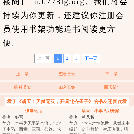
楼阁】 m.0773lg.org。我们将会
持续为你更新，还建议你注册会
员使用书架功能追书阅读更方
便。
上一页
1
2
3
下—页
上一章
查看目录
下一章
临时书架
加入书签
回顶部↑
看了《诸天：天赋无双，开局北齐圣子》的书友还喜欢看
伊塔纪元
诸天：小李飞刀开始
作者：虾写
作者：柳风折
简介：本书为无限缝合流，包含
简介：”本人才情绝世，从微末中
了中恐、西童、三国、公路、求
崛起，剑斗群雄，掌压诸魔，现