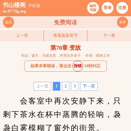
书山楼阁
手机版
临时
登录
注册
书架
m.0773lg.org
免费阅读
返回
菜单
上一章
查看最新章节
下一章
第70章 变故
作品：诸天：天赋无双，开局北齐圣子
作者：残林之木
如果本章错误，请点击
报错
10秒纠正
上一页
1
2
3
下—页
　　会客室中再次安静下来，只
剩下茶水在杯中蒸腾的轻响，袅
袅白雾模糊了窗外的街景。