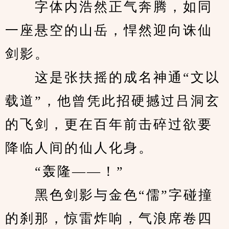
　　字体内浩然正气奔腾，如同
一座悬空的山岳，悍然迎向诛仙
剑影。
　　这是张扶摇的成名神通“文以
载道”，他曾凭此招硬撼过吕洞玄
的飞剑，更在百年前击碎过欲要
降临人间的仙人化身。
　　“轰隆——！”
　　黑色剑影与金色“儒”字碰撞
的刹那，惊雷炸响，气浪席卷四