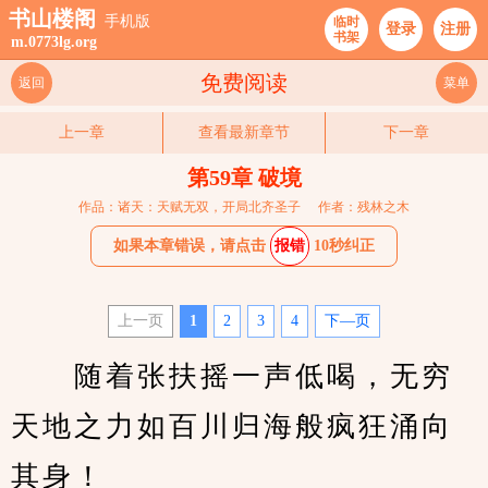
书山楼阁
手机版
临时
登录
注册
书架
m.0773lg.org
免费阅读
返回
菜单
上一章
查看最新章节
下一章
第59章 破境
作品：诸天：天赋无双，开局北齐圣子
作者：残林之木
如果本章错误，请点击
报错
10秒纠正
上一页
1
2
3
4
下—页
　　随着张扶摇一声低喝，无穷
天地之力如百川归海般疯狂涌向
其身！