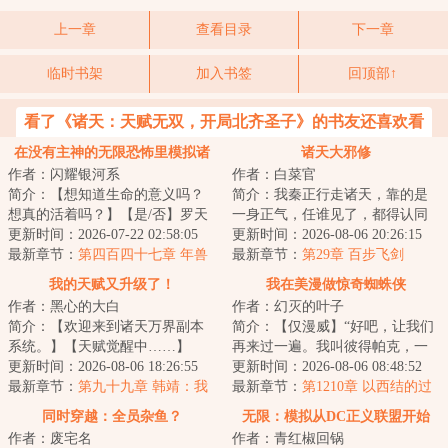
上一章
查看目录
下一章
临时书架
加入书签
回顶部↑
看了《诸天：天赋无双，开局北齐圣子》的书友还喜欢看
在没有主神的无限恐怖里模拟诸
诸天大邪修
作者：闪耀银河系
作者：白菜官
天
简介：【想知道生命的意义吗？
简介：我秦正行走诸天，靠的是
想真的活着吗？】【是/否】罗天
一身正气，任谁见了，都得认同
点下了是。“然后呢？”“然后我的
更新时间：2026-07-22 02:58:05
我是正气的化身。正气：别来沾
更新时间：2026-08-06 20:26:15
存款就被...
最新章节：
第四百四十七章 年兽
边！一个邪修在...
最新章节：
第29章 百步飞剑
我的天赋又升级了！
我在美漫做惊奇蜘蛛侠
作者：黑心的大白
作者：幻灭的叶子
简介：【欢迎来到诸天万界副本
简介：【仅漫威】“好吧，让我们
系统。】【天赋觉醒中……】
再来过一遍。我叫彼得帕克，一
【觉醒完毕！】【恭喜您，觉醒
更新时间：2026-08-06 18:26:55
个重生到漫威世界的穿越者，我
更新时间：2026-08-06 08:48:52
了X级本命天赋：...
最新章节：
第九十九章 韩靖：我
被一只基因改...
最新章节：
第1210章 以西结的过
擦，什么情况？（五更求票）
去
同时穿越：全员杂鱼？
无限：模拟从DC正义联盟开始
作者：废宅名
作者：青红椒回锅