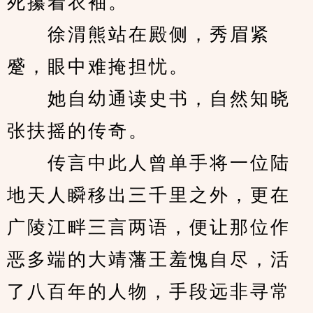
死攥着衣袖。
　　徐渭熊站在殿侧，秀眉紧
蹙，眼中难掩担忧。
　　她自幼通读史书，自然知晓
张扶摇的传奇。
　　传言中此人曾单手将一位陆
地天人瞬移出三千里之外，更在
广陵江畔三言两语，便让那位作
恶多端的大靖藩王羞愧自尽，活
了八百年的人物，手段远非寻常