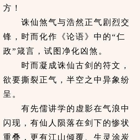
方！
　　诛仙煞气与浩然正气剧烈交
锋，时而化作《论语》中的“仁
政”箴言，试图净化凶煞。
　　时而凝成诛仙古剑的符文，
欲要撕裂正气，半空之中异象纷
呈。
　　有先儒讲学的虚影在气浪中
闪现，有仙人陨落在剑下的惨状
重叠，更有江山倾覆、生灵涂炭