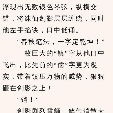
浮现出无数银色琴弦，纵横交
错，将诛仙剑影层层缠绕，同时
他左手掐诀，口中低诵。
　　“春秋笔法，一字定乾坤！”
　　一枚巨大的“镇”字从他口中
飞出，比先前的“儒”字更为凝
实，带着镇压万物的威势，狠狠
砸在剑影之上！
　　“铛！”
　　剑影剧烈震颤，煞气消散大