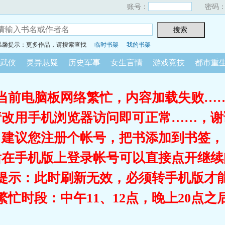
账号：
密码
温馨提示：更多作品，请搜索查找
临时书架
我的书架
武侠
灵异悬疑
历史军事
女生言情
游戏竞技
都市重
当前电脑板网络繁忙，内容加载失败…
请改用手机浏览器访问即可正常……，谢
建议您注册个帐号，把书添加到书签，
后在手机版上登录帐号可以直接点开继续
提示：此时刷新无效，必须转手机版才
繁忙时段：中午11、12点，晚上20点之