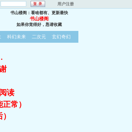
：
用户注册
书山楼阁：看啥都有、更新最快
书山楼阁
如果你觉得好，恳请收藏
生
科幻未来
二次元
玄幻奇幻
…
谢
阅读
能正常）
后）