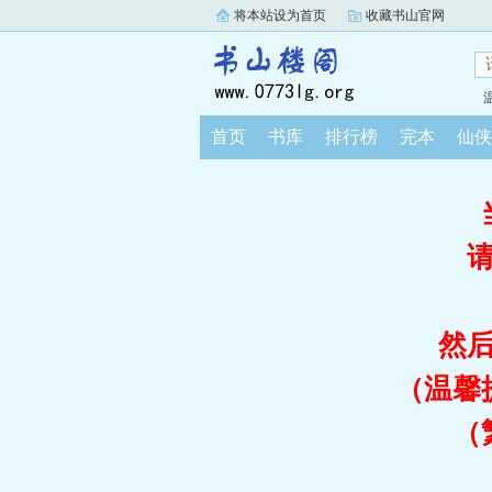
将本站设为首页
收藏书山官网
首页
书库
排行榜
完本
仙侠
然
（温馨
（