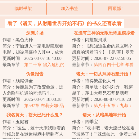
临时书架
加入书签
回顶部↑
看了《诸天，从射雕世界开始不朽》的书友还喜欢看
深渊片场
在没有主神的无限恐怖里模拟诸
作者：黑色火种
作者：闪耀银河系
天
简介：宁恤进入一家电影院观看
简介：【想知道生命的意义吗？
电影，却被屏幕拉入其中，成为
想真的活着吗？】【是/否】罗天
深渊电影院内的演员之一。从今
更新时间：2026-08-07 16:40:00
点下了是。“然后呢？”“然后我的
更新时间：2026-07-22 02:58:05
以后，他需要不...
最新章节：
第二十章 陷入危机的
存款就被...
最新章节：
第四百四十七章 年兽
宁恤
伪像报告
诸天：一切从拜师石坚开始！
作者：须尾俱全
作者：待得繁星化大日
简介：你愿意为了改变命运，进
简介：简单版：我叫刘秀，我穿
入危险与机遇的奇境吗？...
越了，茅山大师兄石坚是我师
更新时间：2026-08-04 18:08:38
父……不简单版：九叔：“什么符
更新时间：2026-08-07 04:16:20
最新章节：
第597章 布莉安娜·品
道大成！我看你...
最新章节：
第八十五章：九叔：
名：布莉安娜·韦
我比窦娥还冤啊！（求订阅！）
我名黄天，苍天已死什么鬼？
诸天：从暗黑地牢开始
作者：玉庭君
作者：四季宝
简介：“医生，这十天来我睡着的
简介：“收手吧，诸天流已经在走
时候总是在迷迷糊糊中听到有人
下坡路了！”“既然如此，倒着走岂