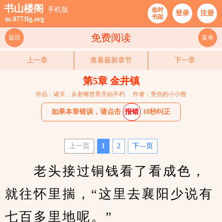
书山楼阁
手机版
临时
登录
注册
书架
m.0773lg.org
免费阅读
返回
菜单
上一章
查看最新章节
下一章
第5章 金井镇
作品：诸天，从射雕世界开始不朽
作者：受伤的小小熊
如果本章错误，请点击
报错
10秒纠正
上一页
1
2
下—页
　　老头接过铜钱看了看成色，
就往怀里揣，“这里去襄阳少说有
七百多里地呢。”