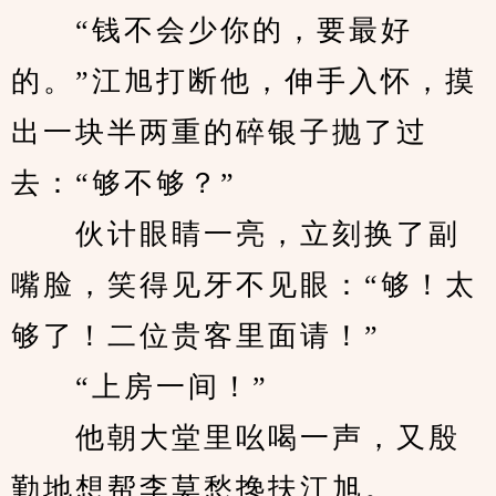
　　“钱不会少你的，要最好
的。”江旭打断他，伸手入怀，摸
出一块半两重的碎银子抛了过
去：“够不够？”
　　伙计眼睛一亮，立刻换了副
嘴脸，笑得见牙不见眼：“够！太
够了！二位贵客里面请！”
　　“上房一间！”
　　他朝大堂里吆喝一声，又殷
勤地想帮李莫愁搀扶江旭。