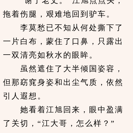
　　“谢了老丈。”江旭点点头，
拖着伤腿，艰难地回到驴车。
　　李莫愁已不知从何处撕下了
一片白布，蒙住了口鼻，只露出
一双清亮如秋水的眼眸。
　　虽然遮住了大半倾国姿容，
但那窈窕身姿和出尘气质，依然
引人遐想。
　　她看着江旭回来，眼中盈满
了关切，“江大哥，怎么样？”