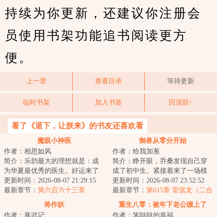
持续为你更新，还建议你注册会
员使用书架功能追书阅读更方
便。
上一章
查看目录
等待更新
临时书架
加入书签
回顶部↑
看了《退下，让朕来》的书友还喜欢看
魔眼小神医
御兽从零分开始
作者：相思如风
作者：给我加葱
简介：乐韵最大的理想就是：成
简介：睁开眼，乔桑发现自己穿
为华夏最优秀的医生。好运来了
成了初中生。紧接着来了一场模
挡不住，高考前无意间开启一个
更新时间：2026-08-07 21:29:15
拟考。毕业她怕了吗？她怕
更新时间：2026-08-07 23:52:52
系统，双眼获得...
最新章节：
第六百六十三章
了……这考的都什么...
最新章节：
第615章 雷倨龙（二合
一）
将作妖
重生八零：被年下老公缠上了
作者：寒武记
作者：笨哒哒的幸福