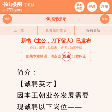
书山楼阁
手机版
临时
登录
注册
书架
m.0773lg.org
免费阅读
返回
菜单
上一章
查看最新章节
等待更新
新书《主公，刀下留人》已发布
作品：退下，让朕来
作者：油爆香菇
如果本章错误，请点击
报错
10秒纠正
　　简介：
　　【诚聘英才】
　　因本王朝业务发展需要
　　现诚聘以下岗位——