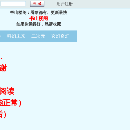
：
用户注册
书山楼阁：看啥都有、更新最快
书山楼阁
如果你觉得好，恳请收藏
生
科幻未来
二次元
玄幻奇幻
…
谢
阅读
能正常）
后）