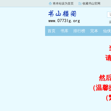
将本站设为首页
收藏书山官网
首页
书库
排行榜
完本
仙侠
然
（温馨
（