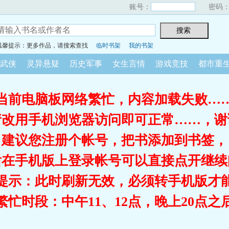
账号：
密码
温馨提示：更多作品，请搜索查找
临时书架
我的书架
武侠
灵异悬疑
历史军事
女生言情
游戏竞技
都市重
当前电脑板网络繁忙，内容加载失败…
请改用手机浏览器访问即可正常……，谢
建议您注册个帐号，把书添加到书签，
后在手机版上登录帐号可以直接点开继续
提示：此时刷新无效，必须转手机版才
繁忙时段：中午11、12点，晚上20点之