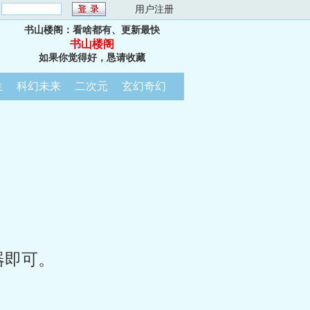
：
用户注册
书山楼阁：看啥都有、更新最快
书山楼阁
如果你觉得好，恳请收藏
生
科幻未来
二次元
玄幻奇幻
器即可。