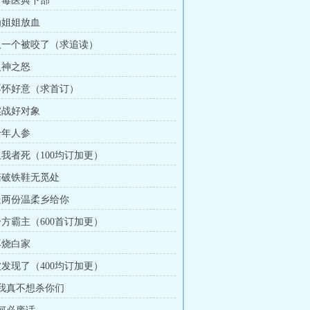
 百毒医典下部
 为姐姐放血
 又一个被咬了（求追读）
火神之怒
 不怀好意（求首订）
 实战好对象
千年人参
阻我者死（100均订加更）
 踏破铁鞋无觅处
 送两份温柔乡给你
一方霸主（600首订加更）
再烧白家
被发现了（400均订加更）
章 我真不想杀你们