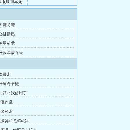
放眼世间再无
 大赚特赚
 心甘情愿
 追星秘术
 升级鸿蒙吞天
千倍暴击
晋升炼丹学徒
你的药材我借用了
妖魔作乱
顶级秘术
 顶级异相龙精虎猛