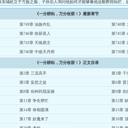
秦东城屹立于万族之巅，子孙后人询问他如何才能够像他这般辉煌灿烂，
东城笑道：“无它，唯天道酬勤也。”...
《一分耕耘，万分收获！》最新章节
第749章 油族作乱
第748章
第746章 收获喜人
第745章
第743章 天狼易主
第742章
第740章 中级天丹师
第739章
《一分耕耘，万分收获！》正文目录
第2章 三流高手
第3章 
第5章 妄想之徒
第6章 
第8章 你种药我采摘
第9章 
第11章 争先帮忙
第12章 
第14章 体相圆满
第15章 
第17章 妖魔来了
第18章