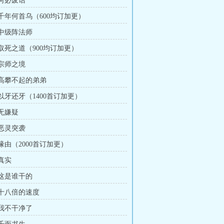
 何必废话
 千年何首乌（600均订加更）
 中级阵法师
 取死之道（900均订加更）
 宗师之境
章 高攀不起的弟弟
 以牙还牙（1400首订加更）
 无嫌疑
 恶灵突袭
 缘由（2000首订加更）
 真实
 这是谁干的
 十八倍的速度
 我不干净了