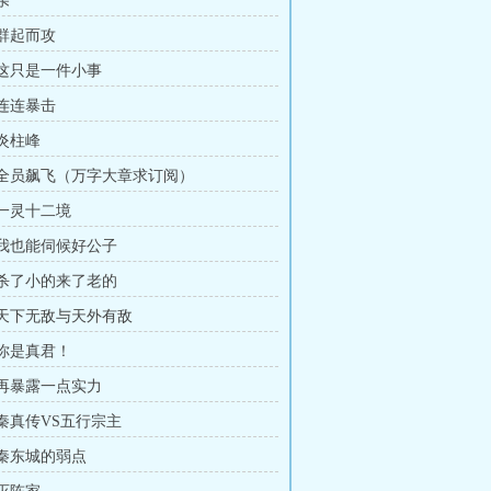
亲
 群起而攻
章 这只是一件小事
 连连暴击
 炎柱峰
章 全员飙飞（万字大章求订阅）
 一灵十二境
章 我也能伺候好公子
章 杀了小的来了老的
章 天下无敌与天外有敌
 你是真君！
章 再暴露一点实力
 秦真传VS五行宗主
 秦东城的弱点