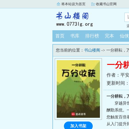
将本站设为首页
收藏书山官网
首页
书库
排行榜
完本
仙侠
您当前的位置：
书山楼阁
-> 一分耕耘，
一分
作者：平
更新时间：202
一分耕耘，
穿越异
酬勤系统。
您触发百倍
从入门提升
加入书架