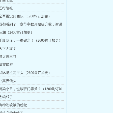
 千面书生
 五行隐祖
 全军覆没的团队（1200均订加更）
章 我都看到了（章节字数开始提升啦，谢谢
佬们！）
 狂澜（2400首订加更）
章 千般阴谋，一拳破之！（2600首订加更）
 天下无敌？
 箭灭兽王谷
 威震诸府
 我比隐祖高半头（2600首订加更）
 让真界低头
章 跳梁小丑，也敢班门弄斧？（1300均订加
 太凶残了
章 有种吃软饭的感觉