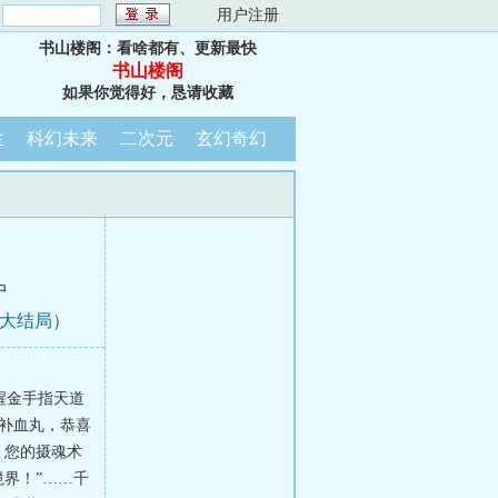
：
用户注册
书山楼阁：看啥都有、更新最快
书山楼阁
如果你觉得好，恳请收藏
生
科幻未来
二次元
玄幻奇幻
中
（大结局）
醒金手指天道
补血丸，恭喜
，您的摄魂术
界！”……千