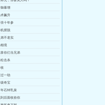
 秦师兄，你要美人吗？
防御暴增
秘术飙升
 百倍十年参
趁机摆脱
 六弟不老实
肉相境
 我拿你们当兄弟
轻松击杀
丰收
躲过一劫
中级奇宝
 百年石钟乳泉
 我到后面收拾你