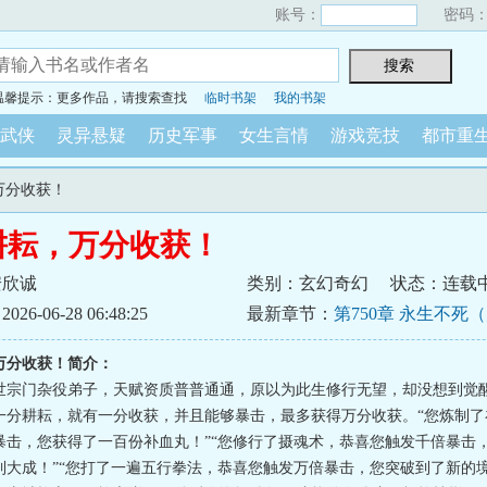
账号：
密码
温馨提示：更多作品，请搜索查找
临时书架
我的书架
武侠
灵异悬疑
历史军事
女生言情
游戏竞技
都市重
万分收获！
耕耘，万分收获！
安欣诚
类别：玄幻奇幻
状态：连载
6-06-28 06:48:25
最新章节：
第750章 永生不死
万分收获！简介：
世宗门杂役弟子，天赋资质普普通通，原以为此生修行无望，却没想到觉
一分耕耘，就有一分收获，并且能够暴击，最多获得万分收获。“您炼制了
暴击，您获得了一百份补血丸！”“您修行了摄魂术，恭喜您触发千倍暴击
到大成！”“您打了一遍五行拳法，恭喜您触发万倍暴击，您突破到了新的境