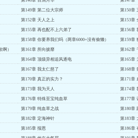
第146章 百滴月华
第147章
第149章 第二位大宗师
第150章
第152章 天人之上
第153章
第155章 再也配不上六弟了
第156
订阅的大
第158章 你要养我们吗（两章6000+没有偷懒）
第159章
歉啊）
第161章 所向披靡
第162
第164章 顶级异相追风逐电
第165章
第167章 我太仁慈了
第168章
第170章 真正的实力？
第171章
第173章 我为天人
第174章
第176章 特殊至宝纯血草
第177章
第179章 纯血草之战
第180
更）
第182章 定海神针
第183章
第185章 报恩
第186