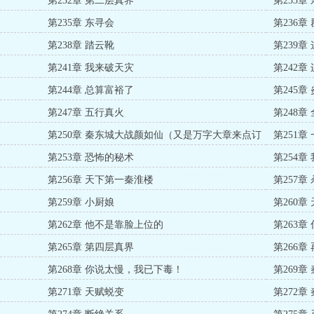
第232章 第二层真界
第233章 
第235章 东寻会
第236章
第238章 踏云靴
第239
第241章 我来破天灾
第242章
第244章 总算富裕了
第245章
第247章 五行真火
第248
第250章 秦东城大战颜如仙（又是万字大章来点订
第251章
阅吧）
第253章 恐怖的秘术
第254
第256章 天下第一秦淮楼
第257
第259章 小厨娘
第260
第262章 他不是靠脸上位的
第263章
第265章 第四层真界
第266
第268章 你说太慢，我已下毒！
第269章
第271章 天赋蜕变
第272章