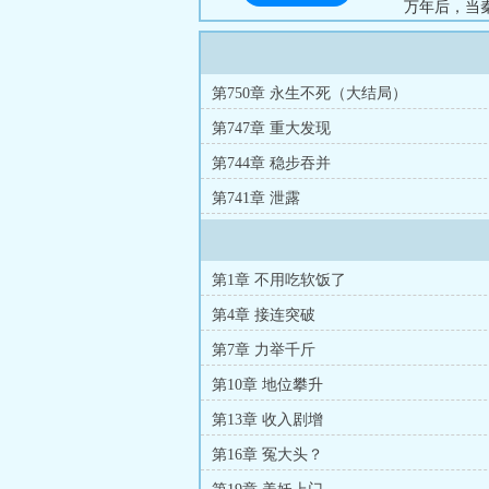
万年后，当
一合之敌。秦
第750章 永生不死（大结局）
第747章 重大发现
第744章 稳步吞并
第741章 泄露
第1章 不用吃软饭了
第4章 接连突破
第7章 力举千斤
第10章 地位攀升
第13章 收入剧增
第16章 冤大头？