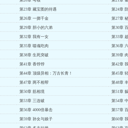
第20章 考核
第21章
第23章 藏宝图的待遇
第24章 
第26章 一掷千金
第27章 
第29章 胆小的六弟
第30章
第32章 我有一女
第33章 
第35章 噬魂吃肉
第36章
第38章 生死突破
第39章 
第41章 香饽饽
第42章
第44章 顶级异相：万古长青！
第45章 
第47章 两不相帮
第48章 
第50章 筋相境
第51章 
第53章 三连破
第54章 
第56章 4000倍暴击
第57章
第59章 孙女与娘子
第60章