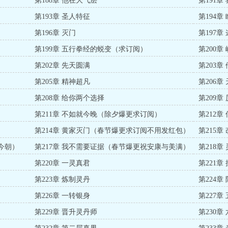
第188章 他在大气层
第191
第193章 圣人特征
第194章
第196章 灭门
第197章
第199章 五行拳经的蜕变（求订阅）
第200章
第202章 先天圆满
第203
第205章 精神超凡
第206
第208章 给你两个选择
第209章
第211章 不如就今晚（除夕爆更求订阅）
第212
第214章 黄家灭门（春节爆更求订阅不用发红包）
第215
今朝）
第217章 我不需要证据（春节爆更祝安康与美满）
第218章
第220章 一灵真君
第221章
第223章 炼制灵丹
第224
第226章 一转银身
第227
第229章 晋升灵丹师
第230章