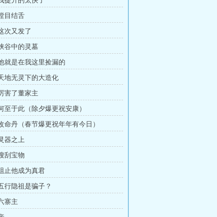
章 我提升的太快了
 瞠目结舌
 这次又发了
 峡谷中的灵墓
章 他就是在我这里捡漏的
章 天地无灵下的大造化
 厉害了董家主
章 何至于此（除夕爆更祝安康）
章 改命丹（春节爆更祝年年有今日）
 灵器之上
 搜刮宝物
章 阻止他成为真君
章 五行隐祖是骗子？
 六寨主