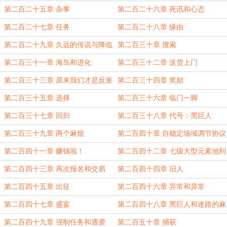
第二百二十五章 杂事
第二百二十六章 死讯和心态
第二百二十七章 任务
第二百二十八章 缘由
第二百二十九章 久远的传说与降临
第二百三十章 搜索
的真实
第二百三十一章 海岛和进化
第二百三十二章 送货上门
第二百三十三章 原来我们才是反派
第二百三十四章 奖励
吗？
第二百三十五章 选择
第二百三十六章 临门一脚
第二百三十七章 回归
第二百三十八章 代号：黑巨人
第二百三十九章 两个麻烦
第二百四十章 自稳定场域调节协议
第二百四十一章 赚钱啦！
第二百四十二章 七级大型元素池到
位
第二百四十三章 再次报名和交易
第二百四十四章 旧人
第二百四十五章 出征
第二百四十六章 异常和异常
第二百四十七章 盛宴
第二百四十八章 黑巨人和迷路的麻
烦
第二百四十九章 强制任务和遇袭
第二百五十章 捕获