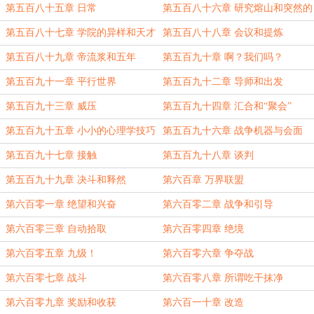
第五百八十五章 日常
第五百八十六章 研究熔山和突然的
请求
第五百八十七章 学院的异样和天才
第五百八十八章 会议和提炼
第五百八十九章 帝流浆和五年
第五百九十章 啊？我们吗？
第五百九十一章 平行世界
第五百九十二章 导师和出发
第五百九十三章 威压
第五百九十四章 汇合和“聚会”
第五百九十五章 小小的心理学技巧
第五百九十六章 战争机器与会面
第五百九十七章 接触
第五百九十八章 谈判
第五百九十九章 决斗和释然
第六百章 万界联盟
第六百零一章 绝望和兴奋
第六百零二章 战争和引导
第六百零三章 自动拾取
第六百零四章 绝境
第六百零五章 九级！
第六百零六章 争夺战
第六百零七章 战斗
第六百零八章 所谓吃干抹净
第六百零九章 奖励和收获
第六百一十章 改造