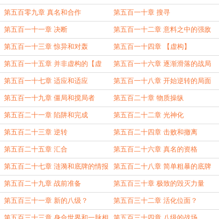
碎片
第五百零九章 真名和合作
第五百一十章 搜寻
第五百一十一章 决断
第五百一十二章 意料之中的强敌
第五百一十三章 惊异和对轰
第五百一十四章 【虚构】
第五百一十五章 并非虚构的【虚
第五百一十六章 逐渐滑落的战局
构】（大量设定）
第五百一十七章 适应和适应
第五百一十八章 开始逆转的局面
第五百一十九章 僵局和搅局者
第五百二十章 物质操纵
第五百二十一章 陷阱和完成
第五百二十二章 光神化
第五百二十三章 逆转
第五百二十四章 击败和撤离
第五百二十五章 汇合
第五百二十六章 真名的资格
第五百二十七章 涟漪和底牌的情报
第五百二十八章 简单粗暴的底牌
第五百二十九章 战前准备
第五百三十章 极致的毁灭力量
第五百三十一章 新的八级？
第五百三十二章 活化位面？
第五百三十三章 身合世界和一脉相
第五百三十四章 八级的战场