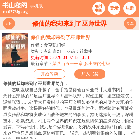
书山楼阁
手机版
临时
登录
注册
书架
m.0773lg.org
修仙的我却来到了巫师世界
返回
菜单
修仙的我却来到了巫师世界
作者：食草凯门鳄
类别：玄幻奇幻
状态：连载中
更新时间：2026-08-07 12:13:51
最新章节：
第八百五十一章 多出来的七级
开始阅读
加入书架
修仙的我却来到了巫师世界简介：
杰明发现自己穿越了，金手指是修仙百科全书【大道书阁】，可
为什么穿越的却是巫师世界？！星环联邦，深红王庭，虚空建筑院，
逆熵联盟……处于大开发时期的巫师文明如狼似虎的对所有发现的位
面发动战争。这是最好的时代，也是最坏的时代。面对随时有可能变
成实验品和即将变成位面战争炮灰的的事实，杰明选择苟一波，深耕
技术、积累资源，利用两个世界的知识在危机四伏的星渊深处，悄然
发育。“不要恐惧，我只是个做后勤的，没有战斗系巫师那样的力量，
来这里也只是想搞点原材料而已。”说完，杰明看着眼前的位面，一把