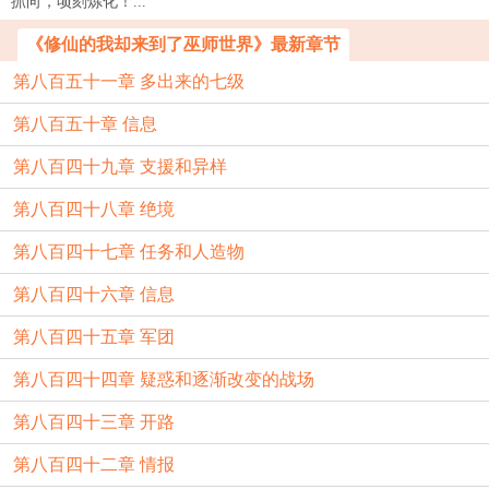
抓向，顷刻炼化！...
《修仙的我却来到了巫师世界》最新章节
第八百五十一章 多出来的七级
第八百五十章 信息
第八百四十九章 支援和异样
第八百四十八章 绝境
第八百四十七章 任务和人造物
第八百四十六章 信息
第八百四十五章 军团
第八百四十四章 疑惑和逐渐改变的战场
第八百四十三章 开路
第八百四十二章 情报