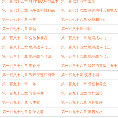
（三）
第一百七十三章 针对性破坏型巫术
第一百七十四章 追杀
和击溃
第一百七十五章 乌龟壳和战利品
第一百七十六章 巫师的社会和熟人
第一百七十七章 一年
第一百七十八章 休息和行动
第一百七十九章 问题
第一百八十章 组队
第一百八十一章 分散和暴露
第一百八十二章 地洞战斗（一）
第一百八十三章 地洞战斗（二）
第一百八十四章 地洞战斗（三）
第一百八十五章 地洞战斗（四）
第一百八十六章 地洞战斗（五）
第一百八十七章 孵化池
第一百八十八章 冷静的背叛（五千
字大章）
第一百八十九章 毁尸灭迹和回营
第一百九十章 筑基中期
第一百九十一章 一年
第一百九十二章 雪怪和异变
第一百九十三章 异常事件
第一百九十四章 雪怪城市
第一百九十五章 大丰收
第一百九十六章 意外收获
第一百九十七章 阴煞之海
第一百九十八章 痛苦女巫