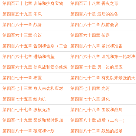
等级
第四百五十七章 训练和护身宝物
第四百五十八章 香火之毒
（二合一）
第四百五十九章 消息
第四百六十章 最后的准备
第四百六十一章 战备
第四百六十二章 战前会议
第四百六十三章 会议
第四百六十四章 传送
第四百六十五章 告别和告别（二合
第四百六十六章 紧张和准备
一）
第四百六十七章 进场和击坠
第四百六十八章 诅咒和第一轮对决
第四百六十九章 信息战和堡垒修筑
第四百七十章 另一边的反应
第四百七十一章 布置
第四百七十二章 有史以来最强的天
才
第四百七十三章 敌人来袭和应对
第四百七十四章 光河
第四百七十五章 绞肉机
第四百七十六章 进化
第四百七十七章 纵横无敌
第四百七十八章 围攻和战局
第四百七十九章 陨落和暂时退却
第四百八十章 战后（二合一）
第四百八十一章 破绽和计划
第四百八十二章 残酷的战场