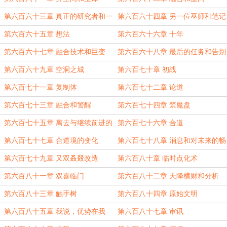
第六百六十三章 真正的研究者和一
第六百六十四章 另一位巫师和笔记
拳
第六百六十五章 想法
第六百六十六章 十年
第六百六十七章 融合技术和巨变
第六百六十八章 最后的任务和告别
第六百六十九章 空洞之城
第六百七十章 初战
第六百七十一章 复制体
第六百七十二章 论道
第六百七十三章 融合和警醒
第六百七十四章 禁魔盘
第六百七十五章 离去与继续前进的
第六百七十六章 合道
世界
第六百七十七章 合道境的变化
第六百七十八章 消息和对未来的畅
想
第六百七十九章 又双叒叕改造
第六百八十章 临时点化术
第六百八十一章 双喜临门
第六百八十二章 天降横财和分析
第六百八十三章 触手树
第六百八十四章 原始文明
第六百八十五章 我说，优势在我
第六百八十七章 审讯