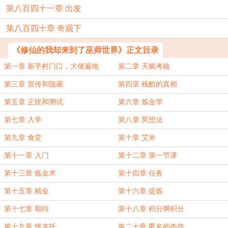
第八百四十一章 出发
第八百四十章 奇观下
《修仙的我却来到了巫师世界》正文目录
第一章 新手村门口，大佬遍地
第二章 天赋考核
第三章 宣传和隐藏
第四章 残酷的真相
第五章 正统和测试
第六章 炼金学
第七章 入学
第八章 冥想法
第九章 食堂
第十章 艾米
第十一章 入门
第十二章 第一节课
第十三章 炼金术
第十四章 任务
第十五章 精金
第十六章 提炼
第十七章 期待
第十八章 积分啊积分
第十九章 维克托
第二十章 匿名的杰作