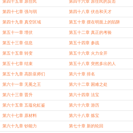
第四十五章 原住民
第四十六章 原住民的反击
第四十七章 强与弱
第四十八章 伏击和天才
第四十九章 真空区域
第五十章 摆在明面上的陷阱
第五十一章 埋伏
第五十二章 真正的考验
第五十三章 信息
第五十四章 参战
第五十五章 转变
第五十六章 火力全开
第五十七章 结束
第五十八章 突然多出的人
第五十九章 高阶巫师们
第六十章 排名
第六十一章 无冕之王
第六十二章 困难之处
第六十三章 晋升
第六十四章 法宝
第六十五章 五蕴化虹鉴
第六十六章 游历
第六十七章 原材料
第六十八章 炼宝
第六十九章 钞能力
第七十章 新的轮回