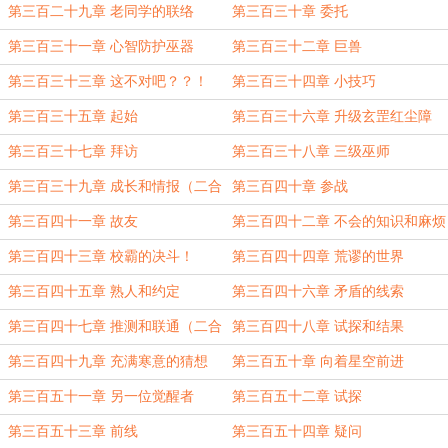
一）
第三百二十九章 老同学的联络
第三百三十章 委托
第三百三十一章 心智防护巫器
第三百三十二章 巨兽
第三百三十三章 这不对吧？？！
第三百三十四章 小技巧
第三百三十五章 起始
第三百三十六章 升级玄罡红尘障
第三百三十七章 拜访
第三百三十八章 三级巫师
第三百三十九章 成长和情报（二合
第三百四十章 参战
一）
第三百四十一章 故友
第三百四十二章 不会的知识和麻烦
（二合一）
第三百四十三章 校霸的决斗！
第三百四十四章 荒谬的世界
第三百四十五章 熟人和约定
第三百四十六章 矛盾的线索
第三百四十七章 推测和联通（二合
第三百四十八章 试探和结果
一大章）
第三百四十九章 充满寒意的猜想
第三百五十章 向着星空前进
第三百五十一章 另一位觉醒者
第三百五十二章 试探
第三百五十三章 前线
第三百五十四章 疑问