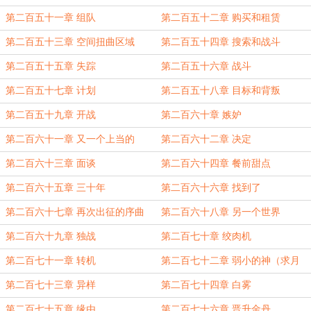
第二百五十一章 组队
第二百五十二章 购买和租赁
第二百五十三章 空间扭曲区域
第二百五十四章 搜索和战斗
第二百五十五章 失踪
第二百五十六章 战斗
第二百五十七章 计划
第二百五十八章 目标和背叛
第二百五十九章 开战
第二百六十章 嫉妒
第二百六十一章 又一个上当的
第二百六十二章 决定
第二百六十三章 面谈
第二百六十四章 餐前甜点
第二百六十五章 三十年
第二百六十六章 找到了
第二百六十七章 再次出征的序曲
第二百六十八章 另一个世界
第二百六十九章 独战
第二百七十章 绞肉机
第二百七十一章 转机
第二百七十二章 弱小的神（求月
票）
第二百七十三章 异样
第二百七十四章 白雾
第二百七十五章 缘由
第二百七十六章 晋升金丹