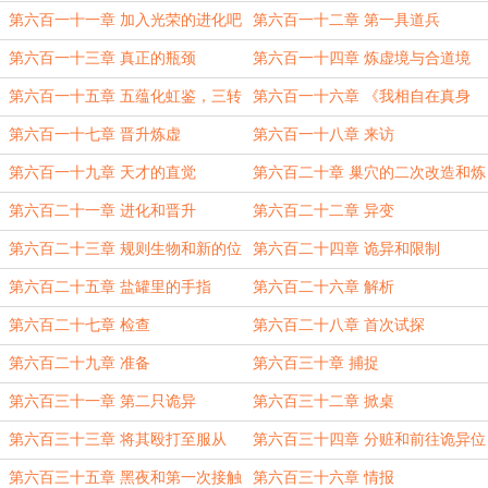
第六百一十一章 加入光荣的进化吧
第六百一十二章 第一具道兵
第六百一十三章 真正的瓶颈
第六百一十四章 炼虚境与合道境
第六百一十五章 五蕴化虹鉴，三转
第六百一十六章 《我相自在真身
经》
第六百一十七章 晋升炼虚
第六百一十八章 来访
第六百一十九章 天才的直觉
第六百二十章 巢穴的二次改造和炼
虚大成
第六百二十一章 进化和晋升
第六百二十二章 异变
第六百二十三章 规则生物和新的位
第六百二十四章 诡异和限制
面战争
第六百二十五章 盐罐里的手指
第六百二十六章 解析
第六百二十七章 检查
第六百二十八章 首次试探
第六百二十九章 准备
第六百三十章 捕捉
第六百三十一章 第二只诡异
第六百三十二章 掀桌
第六百三十三章 将其殴打至服从
第六百三十四章 分赃和前往诡异位
面
第六百三十五章 黑夜和第一次接触
第六百三十六章 情报