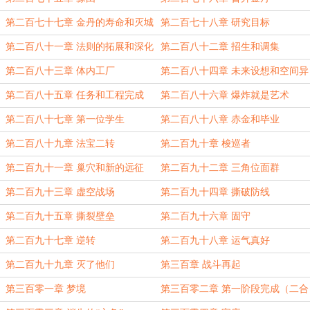
第二百七十七章 金丹的寿命和灭城
第二百七十八章 研究目标
级
第二百八十一章 法则的拓展和深化
第二百八十二章 招生和调集
第二百八十三章 体内工厂
第二百八十四章 未来设想和空间异
变
第二百八十五章 任务和工程完成
第二百八十六章 爆炸就是艺术
（二合一）
第二百八十七章 第一位学生
第二百八十八章 赤金和毕业
第二百八十九章 法宝二转
第二百九十章 梭巡者
第二百九十一章 巢穴和新的远征
第二百九十二章 三角位面群
第二百九十三章 虚空战场
第二百九十四章 撕破防线
第二百九十五章 撕裂壁垒
第二百九十六章 固守
第二百九十七章 逆转
第二百九十八章 运气真好
第二百九十九章 灭了他们
第三百章 战斗再起
第三百零一章 梦境
第三百零二章 第一阶段完成（二合