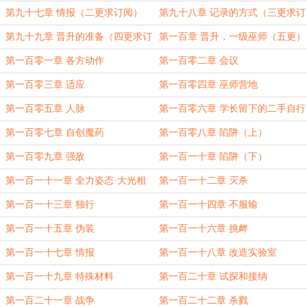
第九十七章 情报（二更求订阅）
第九十八章 记录的方式（三更求订
阅）
第九十九章 晋升的准备（四更求订
第一百章 晋升，一级巫师（五更）
阅！）
第一百零一章 各方动作
第一百零二章 会议
第一百零三章 适应
第一百零四章 巫师营地
第一百零五章 人脉
第一百零六章 学长留下的二手自行
车
第一百零七章 自创魔药
第一百零八章 陷阱（上）
第一百零九章 强敌
第一百一十章 陷阱（下）
第一百一十一章 全力姿态·大光相
第一百一十二章 灭杀
第一百一十三章 独行
第一百一十四章 不服输
第一百一十五章 伪装
第一百一十六章 挑衅
第一百一十七章 情报
第一百一十八章 改造实验室
第一百一十九章 特殊材料
第一百二十章 试探和接纳
第一百二十一章 战争
第一百二十二章 杀戮