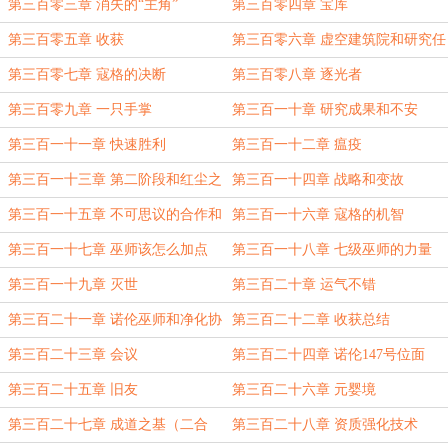
一）
第三百零三章 消失的“主角”
第三百零四章 宝库
第三百零五章 收获
第三百零六章 虚空建筑院和研究任
务
第三百零七章 寇格的决断
第三百零八章 逐光者
第三百零九章 一只手掌
第三百一十章 研究成果和不安
第三百一十一章 快速胜利
第三百一十二章 瘟疫
第三百一十三章 第二阶段和红尘之
第三百一十四章 战略和变故
气
第三百一十五章 不可思议的合作和
第三百一十六章 寇格的机智
援军
第三百一十七章 巫师该怎么加点
第三百一十八章 七级巫师的力量
第三百一十九章 灭世
第三百二十章 运气不错
第三百二十一章 诺伦巫师和净化协
第三百二十二章 收获总结
议（二合一）
第三百二十三章 会议
第三百二十四章 诺伦147号位面
第三百二十五章 旧友
第三百二十六章 元婴境
第三百二十七章 成道之基（二合
第三百二十八章 资质强化技术