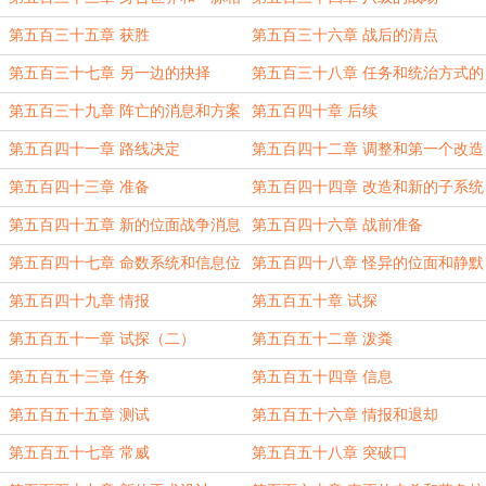
承？
第五百三十五章 获胜
第五百三十六章 战后的清点
第五百三十七章 另一边的抉择
第五百三十八章 任务和统治方式的
差异
第五百三十九章 阵亡的消息和方案
第五百四十章 后续
第五百四十一章 路线决定
第五百四十二章 调整和第一个改造
目标
第五百四十三章 准备
第五百四十四章 改造和新的子系统
第五百四十五章 新的位面战争消息
第五百四十六章 战前准备
第五百四十七章 命数系统和信息位
第五百四十八章 怪异的位面和静默
面
第五百四十九章 情报
第五百五十章 试探
第五百五十一章 试探（二）
第五百五十二章 泼粪
第五百五十三章 任务
第五百五十四章 信息
第五百五十五章 测试
第五百五十六章 情报和退却
第五百五十七章 常威
第五百五十八章 突破口