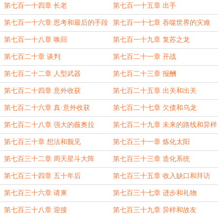
第七百一十四章 长老
第七百一十五章 出手
第七百一十六章 思考和最后的手段
第七百一十七章 吞噬世界的灾难
第七百一十八章 唤回
第七百一十九章 复苏之龙
第七百二十章 谈判
第七百二十一章 开战
第七百二十二章 人型武器
第七百二十三章 报酬
第七百二十四章 意外收获
第七百二十五章 出关和出关
第七百二十六章 真·意外收获
第七百二十七章 欠债和乌龙
第七百二十八章 强大的薇奥拉
第七百二十九章 未来的路线和异样
第七百三十章 想法和觐见
第七百三十一章 炼化太阳
第七百三十二章 周天星斗大阵
第七百三十三章 造化系统
第七百三十四章 五十年后
第七百三十五章 收入缺口和拜访
第七百三十六章 请柬
第七百三十七章 进步和礼物
第七百三十八章 迎接
第七百三十九章 异样和故友