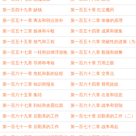
第一百四十九章 缺钱
第一百五十章 红尘魔药
第一百五十一章 离去和弱点弥补
第一百五十二章 体修的原理
（求月票！）
第一百五十三章 炼体和斗殴
第一百五十四章 成果和搜集
第一百五十五章 煞气和工程
第一百五十六章 突破性的进展（为
盟主加更）
第一百五十七章 一转和自律浮游炮
第一百五十八章 瓶颈和就餐
（二合一大章）
第一百五十九章 导师和考核
第一百六十章 万用之眼
第一百六十一章 危机和新的征程
第一百六十二章 交界点
第一百六十三章 知识和报名
第一百六十四章 替死娃娃
第一百六十五章 集结
第一百六十六章 出发和信息
第一百六十七章 到站和炎霜位面
第一百六十八章 战争和登陆
第一百六十九章 后勤系的工作
第一百七十章 后勤系的工作（二）
（一）
第一百七十一章 后勤系的工作
第一百七十二章 战争再起